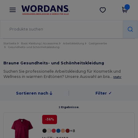
×
Wordans App
App holen
Bessere Preise in der App!
Startseite
Basic Kleidung | Accessoires
Arbeitskleidung
Gastgewerbe
Gesundheits- und Schönheitskleidung
Braune Gesundheits- und Schönheitskleidung
Suchen Sie professionelle Arbeitskleidung für Kosmetik und
Wellness in warmen Erdtönen? Unsere Auswahl an bra…
Mehr
Sortieren nach
Filter
✓
2 Ergebnisse.
-36%
+8