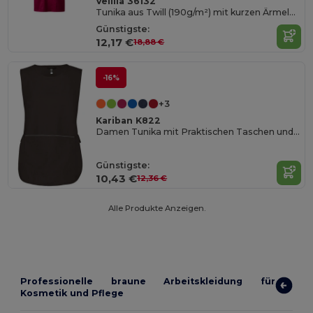
Velilla 36132
Tunika aus Twill (190g/m²) mit kurzen Ärmeln, aus Polyester (65%) und Baumwolle (35%)
Günstigste:
12,17 €
18,88 €
-16%
+3
Kariban K822
Damen Tunika mit Praktischen Taschen und OEKO-TEX Zertifikat
Günstigste:
10,43 €
12,36 €
Alle Produkte Anzeigen.
Professionelle braune Arbeitskleidung für
Kosmetik und Pflege