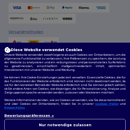
Versandmethoden
Diese Website verwendet Cookies
Unsere Website verwendet sowohl eigene als auch Cookies von Drittanbietern, um die
allgemeine Funktionalität zu verbessern, Ihre Präferenzen zu speichern, die Leistung
der Website zu analysieren und ein reibungsloses und personalisiertes Surferlebnis
zu gewährleisten, einschließlich maßgeschneidertem Inhalt, optimierten
Interaktionen mit unserer Website und Werbung.
Folge uns
Sie können Ihre Cookie-Einstellungen jederzeit verwalten. Essenzielle Cookies, die für
das Funktionieren der Website erforderlich sind, können nicht deaktiviert werden, da
sie für den korrekten Betrieb der Website erforderlich sind. Sie können jedoch wählen,
ob Sie andere Arten von Cookies, wie diejenigen, die für Personalisierung, Analyse und
Zielgruppenansprache verwendet werden, zulassen oder blockieren möchten.
2026. Alle Rechte vorbehalten
Weitere Informationen darüber, wie wir Cookies verwenden, wie Sie diese kontrollieren
Allgemeine Geschäftsbedingungen
|
Personalisierungsrichtlinien
|
und über Cookies von Drittanbietern, finden Sie in unserer
Cookies Policy
und
Datenschutzbestimmungen
|
Cookie-Richtlinie
|
Site Map
Privacy Policy
.
👋
Hallo
Bewertungspräferenzen
Wenn Sie Fragen oder
Berlin
|
Hamburg
|
München
|
Köln
|
Frankfurt
|
Essen
|
Dortmund
|
Bedenken haben, können Sie
Nur notwendige zulassen
Stuttgart
|
Düsseldorf
|
Bremen
uns jederzeit kontaktieren.