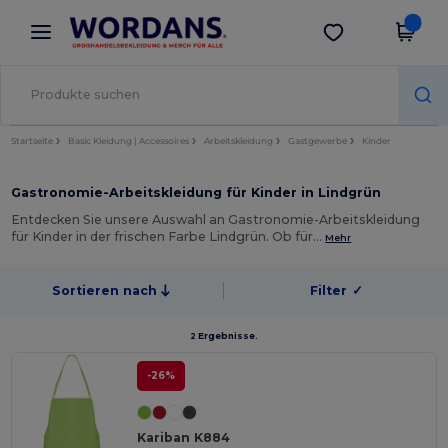
×
Wordans App
App holen
Bessere Preise in der App!
Startseite
Basic Kleidung | Accessoires
Arbeitskleidung
Gastgewerbe
Kinder
Gastronomie-Arbeitskleidung für Kinder in Lindgrün
Entdecken Sie unsere Auswahl an Gastronomie-Arbeitskleidung
für Kinder in der frischen Farbe Lindgrün. Ob für…
Mehr
Sortieren nach
Filter
✓
2 Ergebnisse.
-26%
Kariban K884