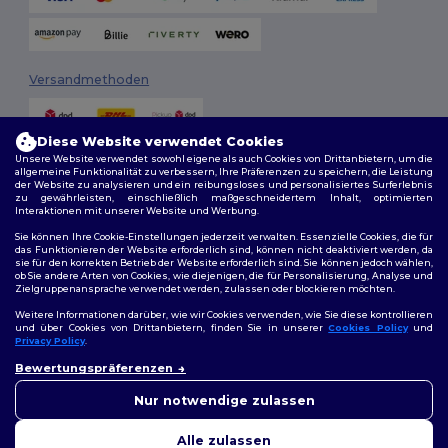
Versandmethoden
Diese Website verwendet Cookies
Unsere Website verwendet sowohl eigene als auch Cookies von Drittanbietern, um die
allgemeine Funktionalität zu verbessern, Ihre Präferenzen zu speichern, die Leistung
der Website zu analysieren und ein reibungsloses und personalisiertes Surferlebnis
zu gewährleisten, einschließlich maßgeschneidertem Inhalt, optimierten
Interaktionen mit unserer Website und Werbung.
Folge uns
Sie können Ihre Cookie-Einstellungen jederzeit verwalten. Essenzielle Cookies, die für
das Funktionieren der Website erforderlich sind, können nicht deaktiviert werden, da
sie für den korrekten Betrieb der Website erforderlich sind. Sie können jedoch wählen,
ob Sie andere Arten von Cookies, wie diejenigen, die für Personalisierung, Analyse und
Zielgruppenansprache verwendet werden, zulassen oder blockieren möchten.
2026. Alle Rechte vorbehalten
Weitere Informationen darüber, wie wir Cookies verwenden, wie Sie diese kontrollieren
Allgemeine Geschäftsbedingungen
|
Personalisierungsrichtlinien
|
und über Cookies von Drittanbietern, finden Sie in unserer
Cookies Policy
und
Datenschutzbestimmungen
|
Cookie-Richtlinie
|
Site Map
Privacy Policy
.
👋
Hallo
Bewertungspräferenzen
Wenn Sie Fragen oder
Berlin
|
Hamburg
|
München
|
Köln
|
Frankfurt
|
Essen
|
Dortmund
|
Bedenken haben, können Sie
Nur notwendige zulassen
Stuttgart
|
Düsseldorf
|
Bremen
uns jederzeit kontaktieren.
Unser Chatbot ist hier, um
Alle zulassen
Ihnen zu helfen.