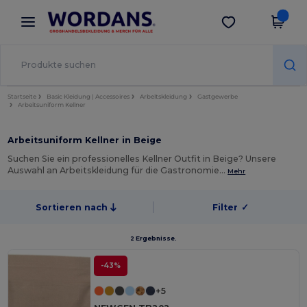
×
Wordans App
App holen
Bessere Preise in der App!
Startseite
Basic Kleidung | Accessoires
Arbeitskleidung
Gastgewerbe
Arbeitsuniform Kellner
Arbeitsuniform Kellner in Beige
Suchen Sie ein professionelles Kellner Outfit in Beige? Unsere
Auswahl an Arbeitskleidung für die Gastronomie…
Mehr
Sortieren nach
Filter
✓
2 Ergebnisse.
-43%
+5