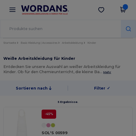
×
Wordans App
App holen
Bessere Preise in der App!
Startseite
Basic Kleidung | Accessoires
Arbeitskleidung
Kinder
Weiße Arbeitskleidung für Kinder
Entdecken Sie unsere Auswahl an weißer Arbeitskleidung für
Kinder. Ob für den Chemieunterricht, die kleine Ba…
Mehr
Sortieren nach
Filter
✓
5 Ergebnisse.
-45%
SOL'S 00599