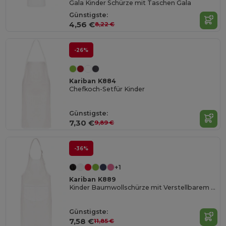
Gala Kinder Schürze mit Taschen Gala
Günstigste:
4,56 €
8,22 €
-26%
Kariban K884
Chefkoch-Setfür Kinder
Günstigste:
7,30 €
9,89 €
-36%
+1
Kariban K889
Kinder Baumwollschürze mit Verstellbarem Nackengurt
Günstigste:
7,58 €
11,85 €