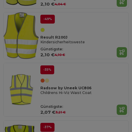
2,10 €
4,04 €
-49%
Result R200J
Kindersicherheitsweste
Günstigste:
2,10 €
4,10 €
-35%
Radsow by Uneek UC806
Childrens Hi-Viz Waist Coat
Günstigste:
2,07 €
3,21 €
-37%