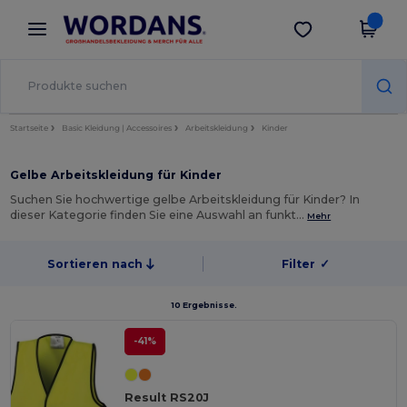
×
Wordans App
App holen
Bessere Preise in der App!
Startseite
Basic Kleidung | Accessoires
Arbeitskleidung
Kinder
Gelbe Arbeitskleidung für Kinder
Suchen Sie hochwertige gelbe Arbeitskleidung für Kinder? In
dieser Kategorie finden Sie eine Auswahl an funkt…
Mehr
Sortieren nach
Filter
✓
10 Ergebnisse.
-41%
Result RS20J