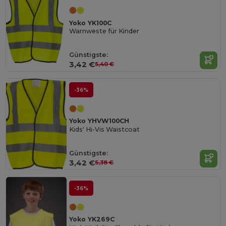
Yoko YK100C
Warnweste für Kinder
Günstigste:
3,42 €
5,40 €
-36%
Yoko YHVW100CH
Kids' Hi-Vis Waistcoat
Günstigste:
3,42 €
5,38 €
-36%
Yoko YK269C