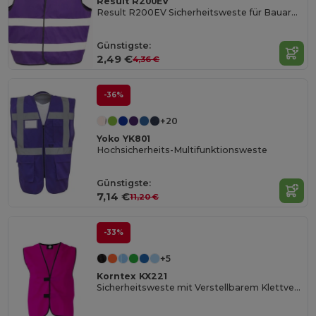
Result R200EV
Result R200EV Sicherheitsweste für Bauarbeiter
Günstigste:
2,49 €
4,36 €
-36%
+20
Yoko YK801
Hochsicherheits-Multifunktionsweste
Günstigste:
7,14 €
11,20 €
-33%
+5
Korntex KX221
Sicherheitsweste mit Verstellbarem Klettverschluss