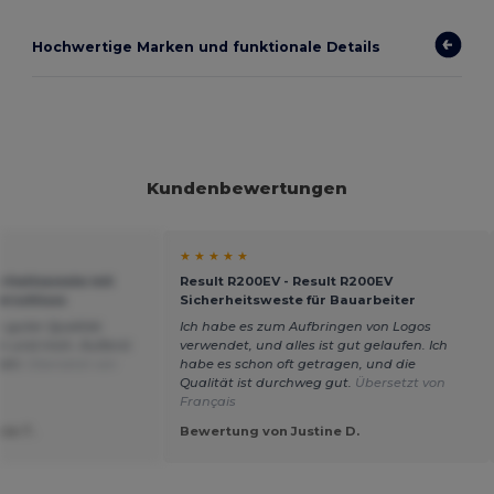
Hochwertige Marken und funktionale Details
Kundenbewertungen
★ ★ ★ ★ ★
erheitsweste mit
Result R200EV - Result R200EV
verschluss
Sicherheitsweste für Bauarbeiter
 guter Qualität.
Ich habe es zum Aufbringen von Logos
en und mich. Äußerst
verwendet, und alles ist gut gelaufen. Ich
Wahl.
Übersetzt von
habe es schon oft getragen, und die
Qualität ist durchweg gut.
Übersetzt von
Français
ie T.
Bewertung von Justine D.