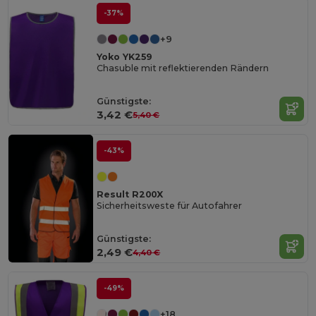
-37%
+9
Yoko YK259
Chasuble mit reflektierenden Rändern
Günstigste:
3,42 €
5,40 €
-43%
Result R200X
Sicherheitsweste für Autofahrer
Günstigste:
2,49 €
4,40 €
-49%
+18