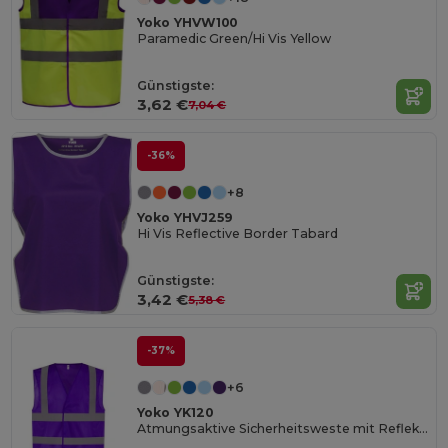
Yoko YHVW100
Paramedic Green/Hi Vis Yellow
Günstigste:
3,62 €
7,04 €
-36%
+8
Yoko YHVJ259
Hi Vis Reflective Border Tabard
Günstigste:
3,42 €
5,38 €
-37%
+6
Yoko YK120
Atmungsaktive Sicherheitsweste mit Reflektorstreifen