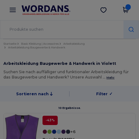
×
Wordans App
App holen
Bessere Preise in der App!
Startseite
Basic Kleidung | Accessoires
Arbeitskleidung
Arbeitskleidung Baugewerbe & Handwerk
Arbeitskleidung Baugewerbe & Handwerk in Violett
Suchen Sie nach auffälliger und funktionaler Arbeitskleidung für
das Baugewerbe und Handwerk? Unsere Auswahl …
Mehr
Sortieren nach
Filter
✓
10 Ergebnisse.
-43%
+6