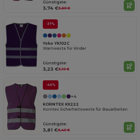
Günstigste:
3,74 €
5,60 €
-37%
Yoko YK102C
Warnweste für Kinder
Günstigste:
3,23 €
5,10 €
-40%
+4
KORNTEX KX222
Korntex Sicherheitsweste für Bauarbeiten
Günstigste:
3,81 €
6,40 €