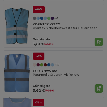
-40%
+4
KORNTEX KX222
Korntex Sicherheitsweste für Bauarbeiten
Günstigste:
3,81 €
6,40 €
-49%
+18
Yoko YHVW100
Paramedic Green/Hi Vis Yellow
Günstigste:
3,62 €
7,04 €
-36%