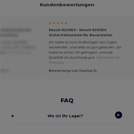
Kundenbewertungen
★ ★ ★ ★ ★
erheitsweste mit
Result R200EV - Result R200EV
verschluss
Sicherheitsweste für Bauarbeiter
 guter Qualität.
Ich habe es zum Aufbringen von Logos
en und mich. Äußerst
verwendet, und alles ist gut gelaufen. Ich
Wahl.
Übersetzt von
habe es schon oft getragen, und die
Qualität ist durchweg gut.
Übersetzt von
Français
ie T.
Bewertung von Justine D.
FAQ
Wo ist Ihr Lager?