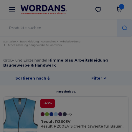
×
Wordans App
App holen
Bessere Preise in der App!
Startseite
Basic Kleidung | Accessoires
Arbeitskleidung
Arbeitskleidung Baugewerbe & Handwerk
Groß- und Einzelhandel
Himmelblau Arbeitskleidung
Baugewerbe & Handwerk
Sortieren nach
Filter
✓
7 Ergebnisse.
-43%
+6
Result R200EV
Result R200EV Sicherheitsweste für Bauarbeiter