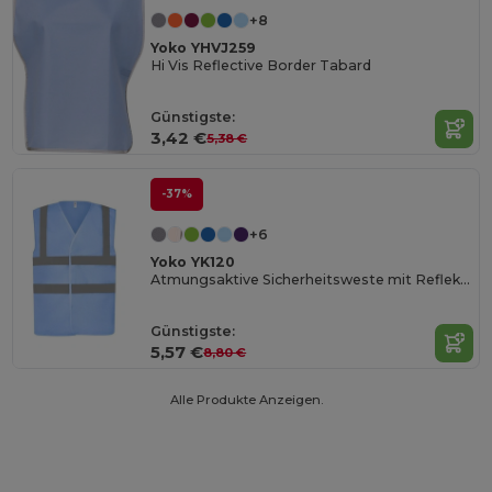
+8
Yoko YHVJ259
Hi Vis Reflective Border Tabard
Günstigste:
3,42 €
5,38 €
-37%
+6
Yoko YK120
Atmungsaktive Sicherheitsweste mit Reflektorstreifen
Günstigste:
5,57 €
8,80 €
Alle Produkte Anzeigen.