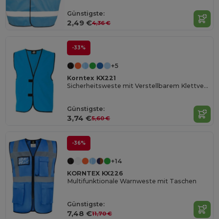
Günstigste:
2,49 €
4,36 €
-33%
+5
Korntex KX221
Sicherheitsweste mit Verstellbarem Klettverschluss
Günstigste:
3,74 €
5,60 €
-36%
+14
KORNTEX KX226
Multifunktionale Warnweste mit Taschen
Günstigste:
7,48 €
11,70 €