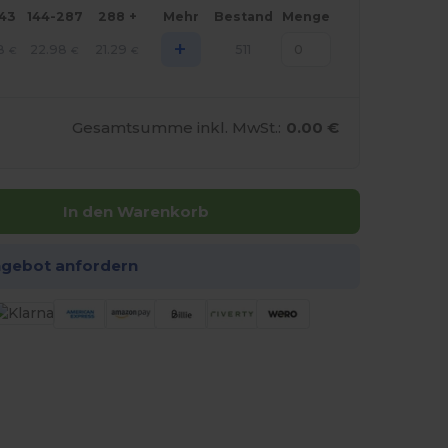
143
144-287
288 +
Mehr
Bestand
Menge
+
8
22.98
21.29
511
€
€
€
Gesamtsumme inkl. MwSt.:
0.00 €
In den Warenkorb
ngebot anfordern