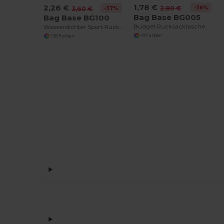
1,78 €
2,26 €
-36%
2,80 €
-37%
3,60 €
Bag Base BG005
Bag Base BG100
Budget Rucksacktasche
Wasserdichter Sport-Rucksack für Fitnessfans
+9 Farben
+28 Farben