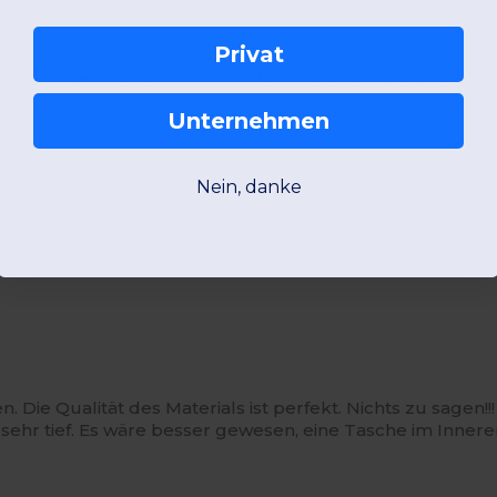
Privat
cht, leicht zu tragen,was mich dazu veranlasst hat, sie zu 
Unternehmen
Nein, danke
Qualität des Produktes.
 Die Qualität des Materials ist perfekt. Nichts zu sagen!!!
ht sehr tief. Es wäre besser gewesen, eine Tasche im Inner