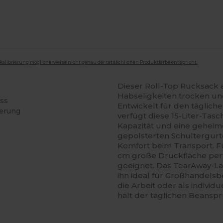
mkalibrierung möglicherweise nicht genau der tatsächlichen Produktfarbe entspricht.
Dieser Roll-Top Rucksack 
Habseligkeiten trocken und
uss
Entwickelt für den täglic
ierung
verfügt diese 15-Liter-Tas
Kapazität und eine geheim
gepolsterten Schultergurt
Komfort beim Transport. F
cm große Druckfläche per
geeignet. Das TearAway-La
ihn ideal für Großhandelsb
die Arbeit oder als individ
hält der täglichen Beansp