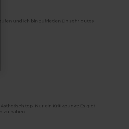
kaufen und ich bin zufrieden.Ein sehr gutes
 Ästhetisch top. Nur ein Kritikpunkt: Es gibt
en zu haben.