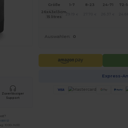
Größe
1-7
8-23
24-71
72-
26x43x13cm.
29.19
27.70
26.37
24.6
€
€
€
15 litres
Auswahlen:
0
r Ihre Produkte an
Express-A
Zuverlässiger
Support
bot?
 891 51
ag: 10:00–14:00