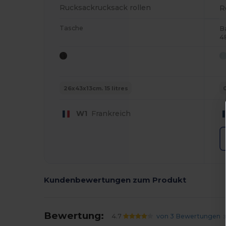
Rucksackrucksack rollen
R
Tasche
B
4
26x43x13cm. 15 litres
W1
Frankreich
Kundenbewertungen zum Produkt
Bewertung:
4.7
von 3 Bewertungen
3