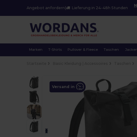
N
Angebot anfordern
|
Lieferung in 24-48h Stunden
Marken
T-Shirts
Pullover & Fleece
Taschen
Jacke
Startseite
Basic Kleidung | Accessoires
Taschen
Versand in