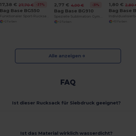
17,38 €
1,80 €
2,77 €
-37%
27,70 €
2,80 
-31%
4,00 €
Bag Base BG550
Bag Base 
Bag Base BG910
Funktionaler Sport-Rucksack mit Laptopfach
Spezielle Sublimation Gymbagentasche
+2 Farben
+10 Farben
+2 Farben
Alle anzeigen
FAQ
Ist dieser Rucksack für Siebdruck geeignet?
Ist das Material wirklich wasserdicht?