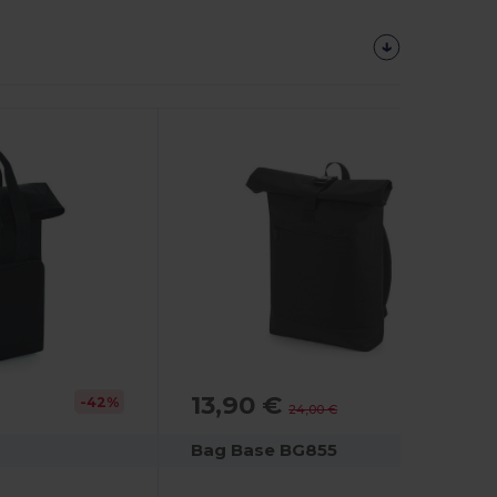
13,90 €
-42%
-42%
24,00 €
Bag Base BG855