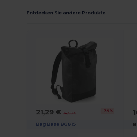
Entdecken Sie andere Produkte
21,29 €
1
-39%
34,90 €
Bag Base BG815
B