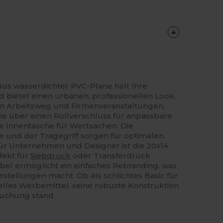
aus wasserdichter PVC-Plane hält Ihre
 bietet einen urbanen, professionellen Look.
hen Arbeitsweg und Firmenveranstaltungen,
che über einen Rollverschluss für anpassbare
e Innentasche für Wertsachen. Die
e und der Tragegriff sorgen für optimalen
ür Unternehmen und Designer ist die 20x14
fekt für
Siebdruck
oder Transferdruck
bel ermöglicht ein einfaches Rebranding, was
estellungen macht. Ob als schlichtes Basic für
uelles Werbemittel, seine robuste Konstruktion
ruchung stand.