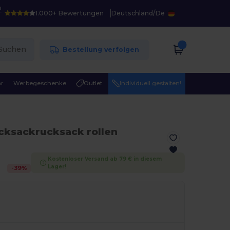
!
1.000+ Bewertungen
Deutschland
/
De
Suchen
Bestellung verfolgen
r
Werbegeschenke
Outlet
Individuell gestalten!
cksackrucksack rollen
Kostenloser Versand ab 79 € in diesem
Lager!
-
39
%