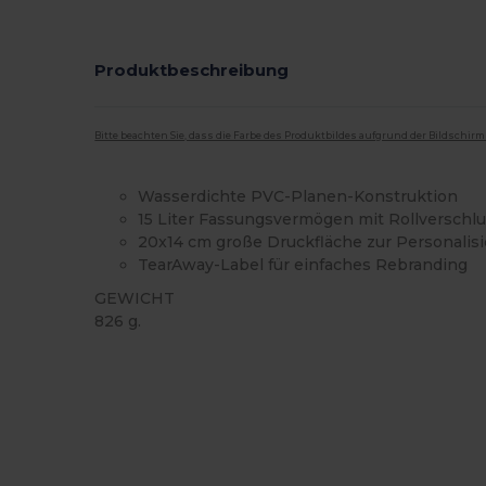
Produktbeschreibung
Bitte beachten Sie, dass die Farbe des Produktbildes aufgrund der Bildschir
Wasserdichte PVC-Planen-Konstruktion
15 Liter Fassungsvermögen mit Rollverschl
20x14 cm große Druckfläche zur Personalis
TearAway-Label für einfaches Rebranding
GEWICHT
826 g.
Tear Away
Hoher Bestand