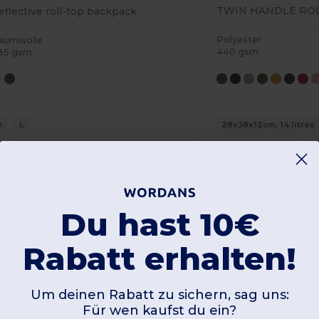
eflective roll-top backpack
Polyester
aumwolle
440 gsm
85 gsm
0
L
28x38x12cm. 14 litres
W1
Frankreich
W1
Frankreich
Produktansicht
Produkta
Du hast 10€
Rabatt erhalten!
Um deinen Rabatt zu sichern, sag uns:
82 verkaufte Artikel
Für wen kaufst du ein?