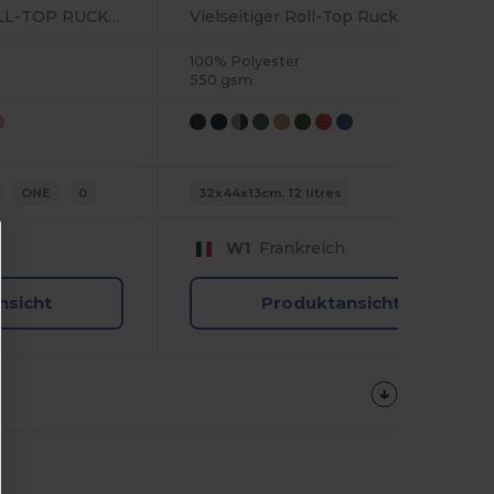
TWIN HANDLE ROLL-TOP RUCKSACK
Vielseitiger Roll-Top Rucksack für Alltag und Reisen
100% Polyester
550 gsm
ONE
0
32x44x13cm. 12 litres
W1
Frankreich
nsicht
Produktansicht