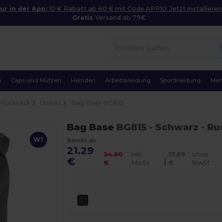
ur in der App:
10 € Rabatt ab 80 € mit Code APP10. Jetzt installieren
Gratis
Versand ab 79€
n
Caps und Mützen
Hemden
Arbeitskleidung
Sportkleidung
Meh
Rucksack
Unisex
Bag Base BG815
Bag Base
BG815
- Schwarz
- Ru
W1
Bereits ab
21.29
34.90
inkl.
17.89
ohne
€
|
€
MwSt
€
MwSt