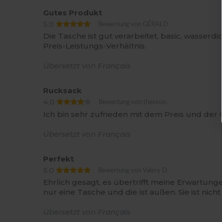
Gutes Produkt
5.0
Bewertung von GÉRALD
Die Tasche ist gut verarbeitet, basic, wasserdi
Preis-Leistungs-Verhältnis.
Übersetzt von Français
Rucksack
4.0
Bewertung von theresin
Ich bin sehr zufrieden mit dem Preis und der 
Übersetzt von Français
Perfekt
5.0
Bewertung von Valery D.
Ehrlich gesagt, es übertrifft meine Erwartungen.
nur eine Tasche und die ist außen. Sie ist nic
Übersetzt von Français