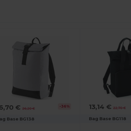
13,14 €
6,70 €
-36%
22,70 €
26,20 €
Bag Base BG118
ag Base BG138