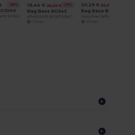
30,29 €
16,44 €
-36%
€
-40%
50,30 €
-37%
26,20 €
BG1000
Bag Base BG768
Bag Base BG545
Individualisierbarer Schlüsselclip
Luxuriöser Saffiano Rucksack mit Laptopfach
ATHLEISURE SPORTS BACKPACK
+2 Farben
+5 Farben