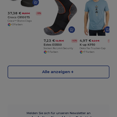
O
37,38 €
55,53 €
-33%
Crocs CR10075
Crocs™ Bistro Clogs
+3 Farben
7,23 €
4,97 €
12,36 €
6,20 €
-42%
-20%
Estex ES1550
K-up KP110
Socken No Limit Security
Oeko-Tex Trucker-Cap
+1 Farben
+7 Farben
Alle anzeigen
Melden Sie sich für unseren Newsletter an