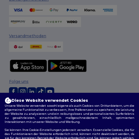
Versandmethoden
Folge uns
Diese Website verwendet Cookies
2026. Alle Rechte vorbehalten
Unsere Website verwendet sowohl eigene als auch Cookies von Drittanbietern, um die
allgemeine Funktionalität zu verbessern, Ihre Präferenzen zu speichern, die Leistung
Allgemeine Geschäftsbedingungen
|
Personalisierungsrichtlinien
|
der Website zu analysieren und ein reibungsloses und personalisiertes Surferlebnis
Datenschutzbestimmungen
|
Cookie-Richtlinie
|
Site Map
zu gewährleisten, einschließlich maßgeschneidertem Inhalt, optimierten
Interaktionen mit unserer Website und Werbung.
Berlin
|
Hamburg
|
München
|
Köln
|
Frankfurt
|
Essen
|
Dortmund
|
Sie können Ihre Cookie-Einstellungen jederzeit verwalten. Essenzielle Cookies, die für
das Funktionieren der Website erforderlich sind, können nicht deaktiviert werden, da
Stuttgart
|
Düsseldorf
|
Bremen
sie für den korrekten Betrieb der Website erforderlich sind. Sie können jedoch wählen,