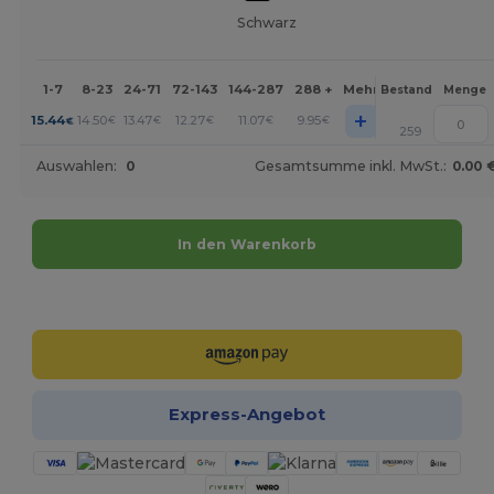
Schwarz
1-7
8-23
24-71
72-143
144-287
288 +
Mehr
Bestand
Menge
+
15.44
14.50
13.47
12.27
11.07
9.95
€
€
€
€
€
€
259
Auswahlen:
0
Gesamtsumme inkl. MwSt.:
0.00 
In den Warenkorb
Jetzt konfigurieren!
Express-Angebot