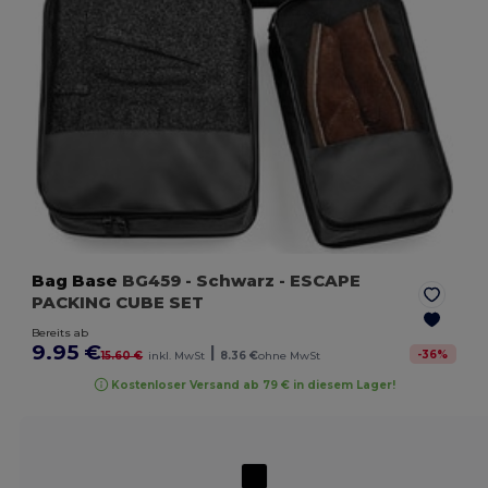
Bag Base
BG459
- Schwarz
- ESCAPE
PACKING CUBE SET
Bereits ab
9.95 €
|
-
36
%
15.60 €
inkl. MwSt
8.36 €
ohne MwSt
Kostenloser Versand ab 79 € in diesem Lager!