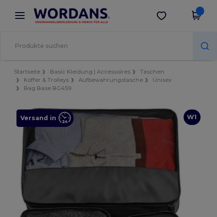
×
Wordans App
App holen
Bessere Preise in der App!
Startseite
Basic Kleidung | Accessoires
Taschen
Koffer & Trolleys
Aufbewahrungstasche
Unisex
Bag Base BG459
W1
Versand in