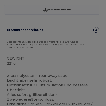
Schneller Versand
Produktbeschreibung
Bitte beachten Sie, dass die Farbe des Produktbildes aufgrund der
Bildschirmkalibrierung möglicherweise nicht genau der tatsächlichen
Produktfarbe entspricht.
GEWICHT
221 g.
Tear Away
210D
Polyester
- Tear-away Label.
Leicht, aber sehr robust.
Netzeinsatz für Luftzirkulation und bessere
Übersicht.
Alles sofort griffbereit dank
Zweiwegereißverschluss.
Erhältliche Größen : 17x33x8 cm / 28x33x8 cm /