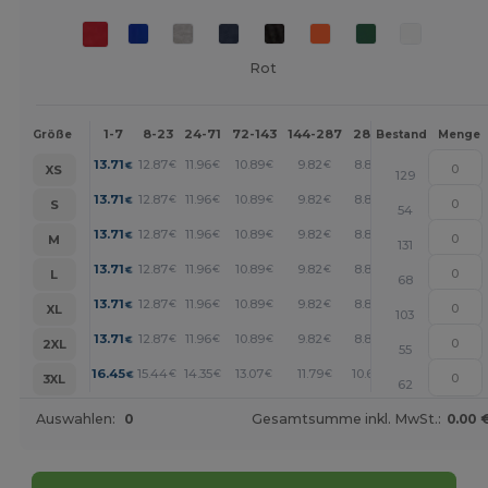
Rot
1-7
8-23
24-71
72-143
144-287
288 +
Mehr
Größe
Bestand
Menge
+
13.71
12.87
11.96
10.89
9.82
8.84
€
€
€
€
€
€
XS
129
+
13.71
12.87
11.96
10.89
9.82
8.84
€
€
€
€
€
€
S
54
+
13.71
12.87
11.96
10.89
9.82
8.84
€
€
€
€
€
€
M
131
+
13.71
12.87
11.96
10.89
9.82
8.84
€
€
€
€
€
€
L
68
+
13.71
12.87
11.96
10.89
9.82
8.84
€
€
€
€
€
€
XL
103
+
13.71
12.87
11.96
10.89
9.82
8.84
€
€
€
€
€
€
2XL
55
+
16.45
15.44
14.35
13.07
11.79
10.60
€
€
€
€
€
€
3XL
62
Auswahlen:
0
Gesamtsumme inkl. MwSt.:
0.00 