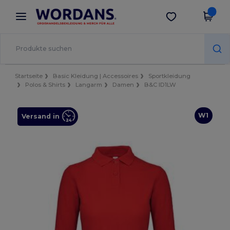
×
Wordans App
App holen
Bessere Preise in der App!
Startseite
Basic Kleidung | Accessoires
Sportkleidung
Polos & Shirts
Langarm
Damen
B&C ID1LW
W1
Versand in