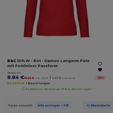
B&C
ID1LW
- Rot
- Damen Langarm Polo
mit Femininer Passform
Bereits ab
8.84 €
|
-
55
%
19.60 €
inkl. MwSt
7.43 €
ohne MwSt
5.0
1 Bewertungen
Kostenloser Versand ab 79 € in diesem Lager!
Farbe auswahl:
Alle anzeigen
+ 7
Größentabelle