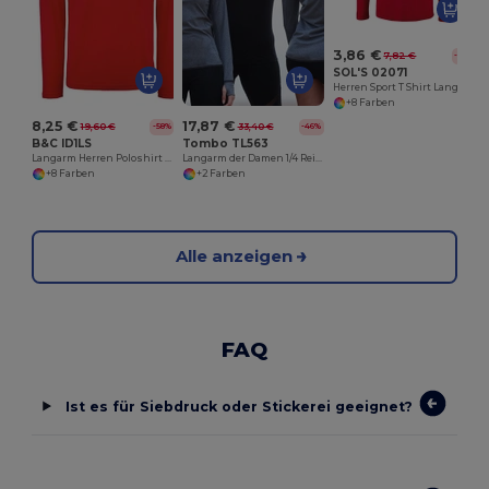
3,86 €
7,82 €
-51%
SOL'S 02071
Herren Sport T Shirt Langarm Sporty Lsl
+8 Farben
8,25 €
17,87 €
19,60 €
33,40 €
-58%
-46%
B&C ID1LS
Tombo TL563
Langarm Herren Poloshirt aus 100% Baumwolle
Langarm der Damen 1/4 Reißverschlussberge
+8 Farben
+2 Farben
Alle anzeigen
FAQ
Ist es für Siebdruck oder Stickerei geeignet?