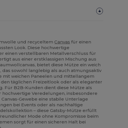
umwolle und recyceltem
Canvas
für einen
ssten Look. Diese hochwertige
r einen verstellbaren Metallverschluss für
ertigt aus einer erstklassigen Mischung aus
Baumwollcanvas, bietet diese Mütze ein weich
, das sowohl langlebig als auch atmungsaktiv
ette mit weichen Paneelen und mittellangem
r den täglichen Freizeitlook oder als eleganter
ng. Für B2B-Kunden dient diese Mütze als
ür hochwertige Veredelungen, insbesondere
e Canvas-Gewebe eine stabile Unterlage
ungen bei Events oder als nachhaltige
elskollektion – diese Gatsby-Mütze erfüllt
reundlicher Mode ohne Kompromisse beim
iemen sorgt für einen sicheren Halt bei
.