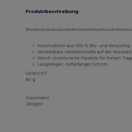
Produktbeschreibung
Bitte beachten Sie, dass die Farbe des Produktbildes aufgrund der Bildschir
Konstruktion aus 100 % Bio- und Recyclin
Verstellbare Metallschnalle auf der Rücksei
Weich strukturierte Paneele für hohen Tra
Langlebiger, mittellanger Schirm
GEWICHT
80 g.
Organic
Organic
Organic
Grammatur
260g/m²