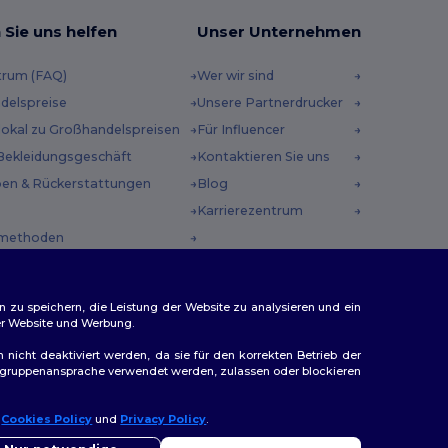
 Sie uns helfen
Unser Unternehmen
trum (FAQ)
Wer wir sind
delspreise
Unsere Partnerdrucker
 lokal zu Großhandelspreisen
Für Influencer
Bekleidungsgeschäft
Kontaktieren Sie uns
en & Rückerstattungen
Blog
Karrierezentrum
methoden
incodes
n zu speichern, die Leistung der Website zu analysieren und ein
rer Website und Werbung.
n nicht deaktiviert werden, da sie für den korrekten Betrieb der
Zielgruppenansprache verwendet werden, zulassen oder blockieren
ap
r
Cookies Policy
und
Privacy Policy
.
llo
Sie Fragen oder Bedenken haben, können Sie uns jederzeit