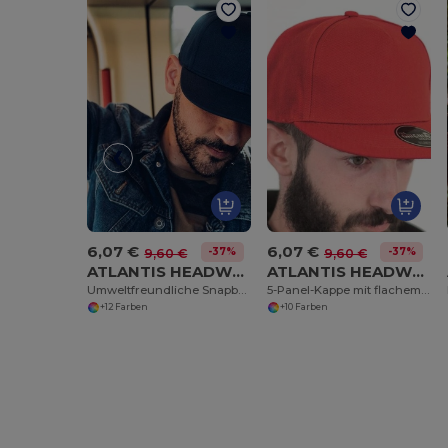
6,07 €
6,07 €
-37%
-37%
9,60 €
9,60 €
ATLANTIS HEADWEAR AT261
ATLANTIS HEADWEAR AT262
Umweltfreundliche Snapback Kappe aus Recyclingmaterial
5-Panel-Kappe mit flachem Schirm
+12 Farben
+10 Farben