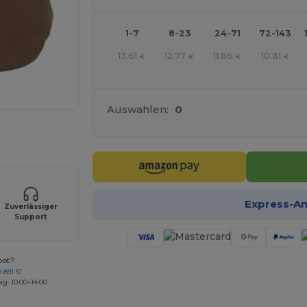
1-7
8-23
24-71
72-143
13.61
12.77
11.86
10.81
€
€
€
€
Auswahlen:
0
r Ihre Produkte an
Express-A
Zuverlässiger
Support
bot?
 891 51
ag: 10:00–14:00