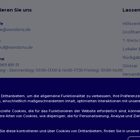
ieren Sie uns
Lassen
de
Hilfezen
e@wordans.de
Großhan
T-Shirts
s
auf@wordans.de
Lokaler 
Rückgab
ne
969 891 51
Glossar
g – Donnerstag: 10:00–13:00 & 14:00–17:30 Freitag: 10:00–14:00
Versand
ragsverfolgung
Gutsche
ittanbietern, um die allgemeine Funktionalität zu verbessern, Ihre Präferenze
n, einschließlich maßgeschneidertem Inhalt, optimierten Interaktionen mit unse
zielle Cookies, die für das Funktionieren der Website erforderlich sind, könne
dere Arten von Cookies, wie diejenigen, die für Personalisierung, Analyse und 
ichtlinien
|
Datenschutzbestimmungen
|
Cookie-Richtlinie
|
Site M
e diese kontrollieren und über Cookies von Drittanbietern, finden Sie in unsere
👋
Ha
Wenn 