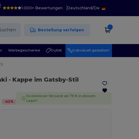
!
1.000+ Bewertungen
Deutschland
/
De
Suchen
Bestellung verfolgen
r
Werbegeschenke
Outlet
Individuell gestalten!
59
aki
- Kappe im Gatsby-Stil
Kostenloser Versand ab 79 € in diesem
Lager!
-
42
%