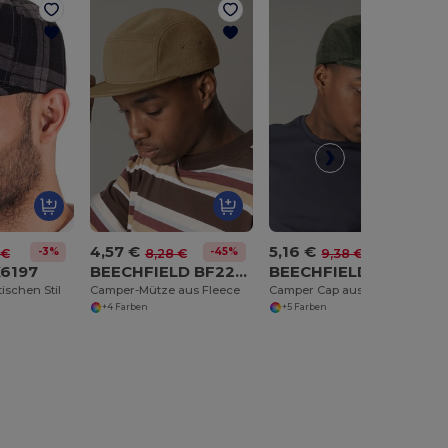
4,57 €
5,16 €
-3%
-45%
-45%
 €
8,28 €
9,38 €
X6197
BEECHFIELD BF220R
BEECHFIELD BF679
ischen Stil
Camper-Mütze aus Fleece
Camper Cap aus organischer Baumwolle
+4 Farben
+5 Farben