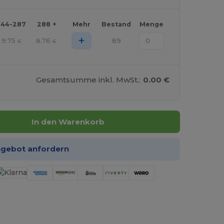
144-287
288 +
Mehr
Bestand
Menge
+
9.75
8.76
89
€
€
Gesamtsumme inkl. MwSt.:
0.00 €
In den Warenkorb
ngebot anfordern