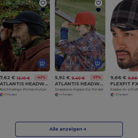
7,62 €
5,92 €
9,66 €
-42%
-37%
13,10 €
9,40 €
9,98
ATLANTIS HEADWEAR AT269
ATLANTIS HEADWEAR AT275
FLEXFIT F
Nachhaltige Wintermütze mit 6 Paneelen
Snapback-Kappe für Kinder
Kappe im schott
+3 Farben
+4 Farben
+2 Farben
Alle anzeigen