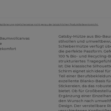
mkalibrierung möglicherweise nicht genau der tatsächlichen Produktfarbe entspricht.
Gatsby-Mütze aus Bio-Ba
g-Baumwollcanvas
stilvollen und umweltbewu
te
Schiebermütze verfügt übe
gekomfort
die perfekte Passform. Gef
100 % Bio- und Recycling-
strukturiertes Tragegefühl
ist. Die klassische Silhou
Schirm eignet sich ideal fü
Teil einer Berufsbekleidu
exzellente Blanko-Basis f
Stickereien, da das robust
bietet. Ob für Großbestell
Ergänzung einer Einzelhand
den Wunsch nach umweltf
Design. Der verstellbare R
verschiedenen Kopfgrößen