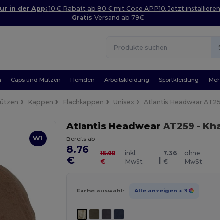
ur in der App:
10 € Rabatt ab 80 € mit Code APP10. Jetzt installieren
Gratis
Versand ab 79€
n
Caps und Mützen
Hemden
Arbeitskleidung
Sportkleidung
Meh
Mützen
Kappen
Flachkappen
Unisex
Atlantis Headwear AT2
Atlantis Headwear
AT259
- Kh
W1
Bereits ab
8.76
15.00
inkl.
7.36
ohne
€
|
€
MwSt
€
MwSt
Farbe auswahl:
Alle anzeigen
+ 3