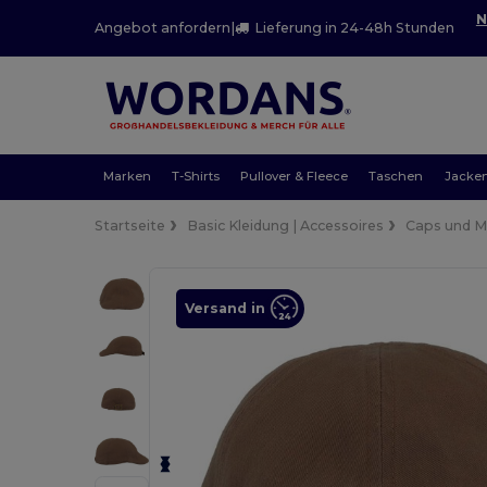
N
Angebot anfordern
|
Lieferung in 24-48h Stunden
Marken
T-Shirts
Pullover & Fleece
Taschen
Jacke
Startseite
Basic Kleidung | Accessoires
Caps und 
Versand in