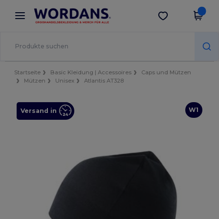
×
Wordans App
App holen
Bessere Preise in der App!
Startseite
Basic Kleidung | Accessoires
Caps und Mützen
Mützen
Unisex
Atlantis AT328
W1
Versand in