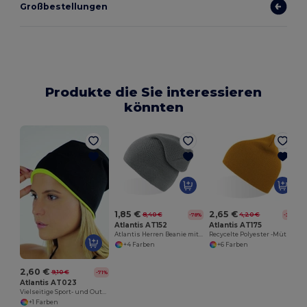
Großbestellungen
Produkte die Sie interessieren
könnten
1,85 €
2,65 €
8,40 €
4,20 €
-78%
-37%
Atlantis AT152
Atlantis AT175
Atlantis Herren Beanie mit Stil und Komfort
Recycelte Polyester -Mütze
+4 Farben
+6 Farben
2,60 €
9,10 €
-71%
Atlantis AT023
Vielseitige Sport- und Outdoor-Mütze EXTREME
+1 Farben