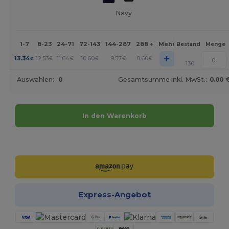
Navy
1-7
8-23
24-71
72-143
144-287
288 +
Mehr
Bestand
Menge
+
13.34
12.53
11.64
10.60
9.57
8.60
€
€
€
€
€
€
130
Auswahlen:
0
Gesamtsumme inkl. MwSt.:
0.00 
In den Warenkorb
Jetzt konfigurieren!
Express-Angebot