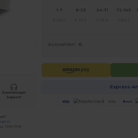
1-7
8-23
24-71
72-143
6.09
5.73
5.33
4.84
€
€
€
€
Auswahlen:
0
r Ihre Produkte an
Express-A
Zuverlässiger
Support
bot?
 891 51
ag: 10:00–14:00