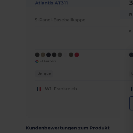
3
Atlantis AT311
B
5-Panel-Baseballkappe
5
+1 Farben
Unique
W1
Frankreich
Kundenbewertungen zum Produkt