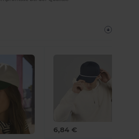
6,84 €