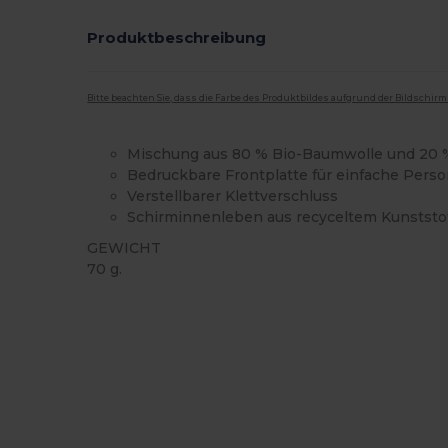
Produktbeschreibung
Bitte beachten Sie, dass die Farbe des Produktbildes aufgrund der Bildschir
Mischung aus 80 % Bio-Baumwolle und 20 
Bedruckbare Frontplatte für einfache Perso
Verstellbarer Klettverschluss
Schirminnenleben aus recyceltem Kunststof
GEWICHT
70 g.