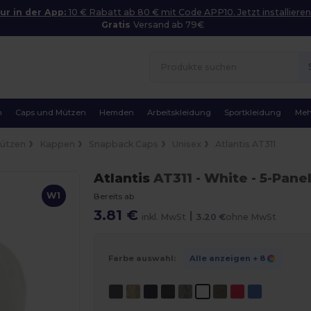
ur in der App:
10 € Rabatt ab 80 € mit Code APP10. Jetzt installieren
Gratis
Versand ab 79€
n
Caps und Mützen
Hemden
Arbeitskleidung
Sportkleidung
Meh
Mützen
Kappen
Snapback Caps
Unisex
Atlantis AT311
Atlantis
AT311
- White
- 5-Pane
W1
Bereits ab
3.81 €
|
inkl. MwSt
3.20 €
ohne MwSt
Farbe auswahl:
Alle anzeigen
+ 8