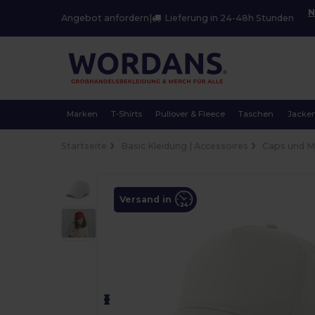
N
Angebot anfordern
|
Lieferung in 24-48h Stunden
Marken
T-Shirts
Pullover & Fleece
Taschen
Jacke
Startseite
Basic Kleidung | Accessoires
Caps und 
Versand in