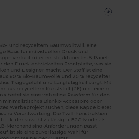
Bio- und recyceltem Baumwolltwill, eine
e Basis für individuellen Druck und
appe verfügt über ein strukturiertes 5-Panel-
ür den Druck entwickelten Frontplatte, was sie
ken und Designer macht. Der Stoff ist eine
 aus 80 % Bio-Baumwolle und 20 % recycelter
ches Tragegefühl und Langlebigkeit sorgt. Mit
m aus recyceltem Kunststoff (PE) und einem
uss
bietet sie eine vielseitige Passform für den
in minimalistisches Blanko-Accessoire oder
hstes Werbeprojekt suchen, diese Kappe bietet
gische Verantwortung. Die Twill-Konstruktion
n Look, der sowohl zu lässiger B2C-Mode als
B2B-Merchandising-Anforderungen passt.
uf, ist sie eine zuverlässige Wahl für
mpromisse bei der Qualität.