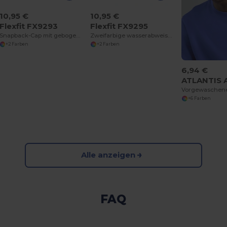
10,95 €
10,95 €
Flexfit FX9293
Flexfit FX9295
Snapback-Cap mit gebogenem Schirm
Zweifarbige wasserabweisende Kappe
+2 Farben
+2 Farben
6,94 €
ATLANTIS 
+6 Farben
Alle anzeigen
FAQ