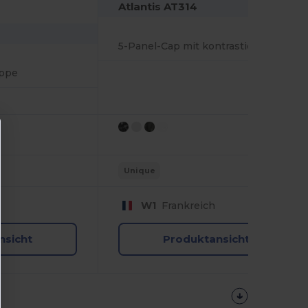
Atlantis AT314
5-Panel-Cap mit kontrastierenden Paspeln
appe
Unique
W1
Frankreich
nsicht
Produktansicht