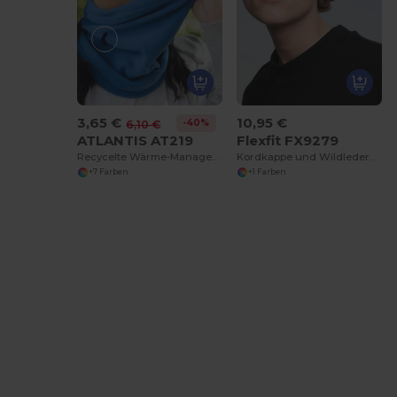
3,65 €
10,95 €
-40%
6,10 €
ATLANTIS AT219
Flexfit FX9279
Recycelte Wärme-Management-Kopfbedeckung
Kordkappe und Wildledermütze
+7 Farben
+1 Farben