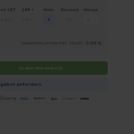
144-287
288 +
Mehr
Bestand
Menge
+
4.32
3.81
114
€
€
Gesamtsumme inkl. MwSt.:
0.00 €
In den Warenkorb
ngebot anfordern