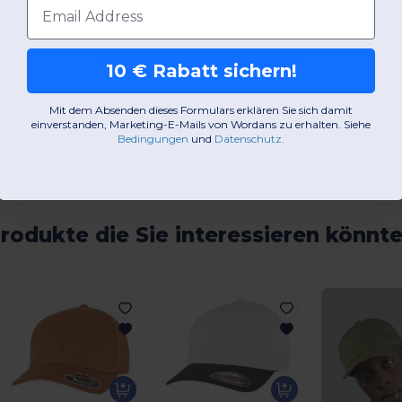
E-Mail-Adresse
Kommentar hinzufügen
10 € Rabatt sichern!
Mit dem Absenden dieses Formulars erklären Sie sich damit
einverstanden, Marketing-E-Mails von Wordans zu erhalten. Siehe
Bedingungen
​
und
Datenschutz
.
rodukte die Sie interessieren könnt