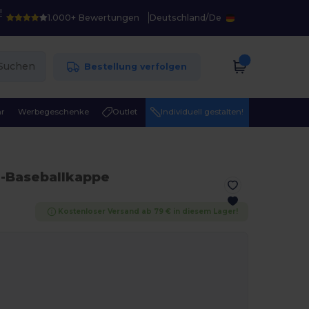
!
1.000+ Bewertungen
Deutschland
/
De
Suchen
Bestellung verfolgen
r
Werbegeschenke
Outlet
Individuell gestalten!
l-Baseballkappe
Kostenloser Versand ab 79 € in diesem Lager!