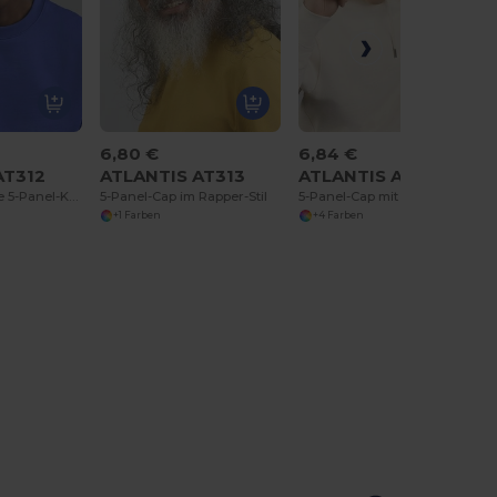
6,80 €
6,84 €
AT312
ATLANTIS AT313
ATLANTIS AT314
Vorgewaschene 5-Panel-Kappe
5-Panel-Cap im Rapper-Stil
5-Panel-Cap mit kontrastierenden Paspeln
+1 Farben
+4 Farben