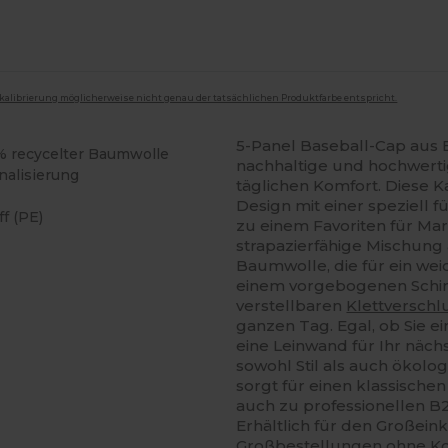
mkalibrierung möglicherweise nicht genau der tatsächlichen Produktfarbe entspricht.
5-Panel Baseball-Cap aus 
% recycelter Baumwolle
nachhaltige und hochwertig
nalisierung
täglichen Komfort. Diese K
Design mit einer speziell f
f (PE)
zu einem Favoriten für Mar
strapazierfähige Mischung
Baumwolle, die für ein wei
einem vorgebogenen Schir
verstellbaren
Klettverschl
ganzen Tag. Egal, ob Sie e
eine Leinwand für Ihr näc
sowohl Stil als auch ökolo
sorgt für einen klassische
auch zu professionellen 
Erhältlich für den Großeinka
Großbestellungen ohne Ko