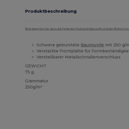
Produktbeschreibung
Bitte beachten Sie, dass die Farbe des Produktbildes aufgrund der Bildschir
Schwere gebürstete
Baumwolle
mit 250 g/
Verstärkte Frontplatte für Formbeständigke
Verstellbarer Metallschnallenverschluss
GEWICHT
75 g.
Grammatur
250g/m²