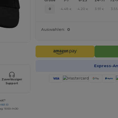
Größe
1-7
8-23
24-71
72-
4.48
4.20
3.91
3.55
0
€
€
€
Auswahlen:
0
r Ihre Produkte an
Express-A
Zuverlässiger
Support
bot?
 891 51
ag: 10:00–14:00