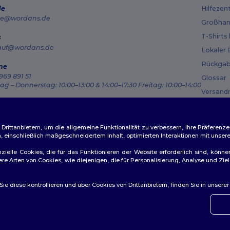
de
Hilfezen
e@wordans.de
Großhan
T-Shirts
s
auf@wordans.de
Lokaler 
Rückgab
ne
969 891 51
Glossar
g – Donnerstag: 10:00–13:00 & 14:00–17:30 Freitag: 10:00–14:00
Versand
ragsverfolgung
Gutsche
ittanbietern, um die allgemeine Funktionalität zu verbessern, Ihre Präferenze
n, einschließlich maßgeschneidertem Inhalt, optimierten Interaktionen mit unse
zielle Cookies, die für das Funktionieren der Website erforderlich sind, könne
dere Arten von Cookies, wie diejenigen, die für Personalisierung, Analyse und 
ichtlinien
|
Datenschutzbestimmungen
|
Cookie-Richtlinie
|
Site M
e diese kontrollieren und über Cookies von Drittanbietern, finden Sie in unsere
👋
Ha
Wenn 
konta
amburg
|
München
|
Köln
|
Frankfurt
|
Essen
|
Dortmund
|
Stuttgart
|
Düsseldorf