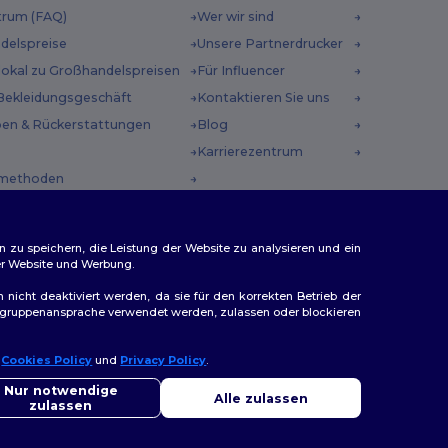
trum (FAQ)
Wer wir sind
delspreise
Unsere Partnerdrucker
 lokal zu Großhandelspreisen
Für Influencer
Bekleidungsgeschäft
Kontaktieren Sie uns
en & Rückerstattungen
Blog
Karrierezentrum
methoden
incodes
n zu speichern, die Leistung der Website zu analysieren und ein
rer Website und Werbung.
n nicht deaktiviert werden, da sie für den korrekten Betrieb der
Zielgruppenansprache verwendet werden, zulassen oder blockieren
ap
r
Cookies Policy
und
Privacy Policy
.
llo
Sie Fragen oder Bedenken haben, können Sie uns jederzeit
Nur notwendige
Alle zulassen
ktieren. Unser Chatbot ist hier, um Ihnen zu helfen.
zulassen
|
Bremen