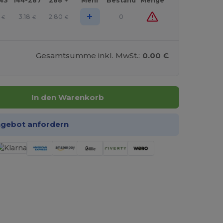
143
144-287
288 +
Mehr
Bestand
Menge
+
3.18
2.80
0
€
€
€
Gesamtsumme inkl. MwSt.:
0.00 €
In den Warenkorb
ngebot anfordern