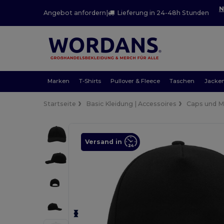
N
Angebot anfordern
|
Lieferung in 24-48h Stunden
Marken
T-Shirts
Pullover & Fleece
Taschen
Jacke
Startseite
Basic Kleidung | Accessoires
Caps und 
Versand in