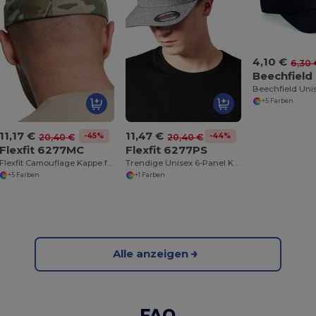
4,10 €
6,30 
Beechfield
+5 Farben
11,17 €
11,47 €
-45%
-44%
20,40 €
20,40 €
Flexfit 6277MC
Flexfit 6277PS
Flexfit Camouflage Kappe für Lässigen Stil
Trendige Unisex 6-Panel Kappe in Heather Grau
+5 Farben
+1 Farben
Alle anzeigen
FAQ