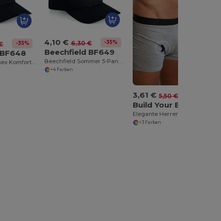
4,10 €
-35%
6,30 €
-35%
€
Beechfield BF649
 BF648
Beechfield Sommer 5-Panel Kappe mit UV-Schutz
Beechfield Unisex Komfort 6-Panel Kappe
+4 Farben
3,61 €
-34%
5,50 €
Build Your Brand BY132
Elegante Herren Boxershorts für Komfort
+3 Farben