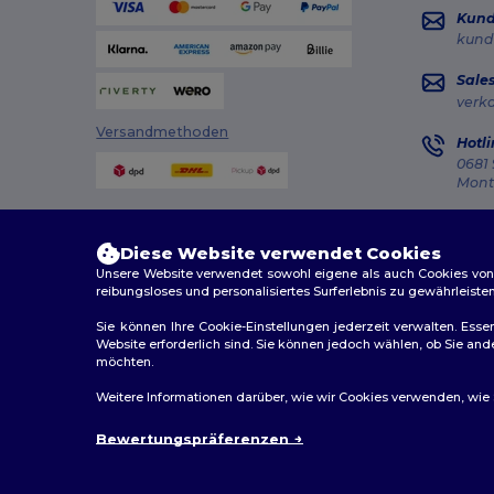
Kun
kund
Sale
verk
Versandmethoden
Hotli
0681 
Monta
Auft
Diese Website verwendet Cookies
Unsere Website verwendet sowohl eigene als auch Cookies von Dr
reibungsloses und personalisiertes Surferlebnis zu gewährleiste
Sie können Ihre Cookie-Einstellungen jederzeit verwalten. Essen
Website erforderlich sind. Sie können jedoch wählen, ob Sie an
2026. Alle Rechte vorbehalten
möchten.
Allgemeine Geschäftsbedingungen
|
Personalisierungsr
Weitere Informationen darüber, wie wir Cookies verwenden, wie Si
Bewertungspräferenzen
Berlin
|
H