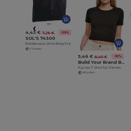
4,43 €
-39%
7,26 €
SOL'S 74300
Kleidersack ohne Balg Premier
+1 Farben
5,46 €
-35%
8,40 €
Build Your Brand BY042
Kurzes T-Shirt für Damen
+8 Farben