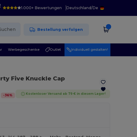
!
1.000+ Bewertungen
Deutschland
/
De
Suchen
Bestellung verfolgen
r
Werbegeschenke
Outlet
Individuell gestalten!
erty Five Knuckle Cap
Kostenloser Versand ab 79 € in diesem Lager!
-
36
%