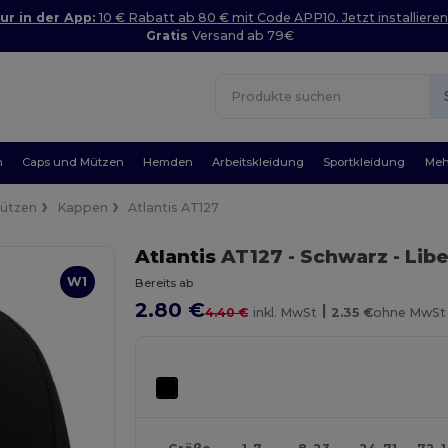
ur in der App:
10 € Rabatt ab 80 € mit Code APP10. Jetzt installieren
Gratis
Versand ab 79€
n
Caps und Mützen
Hemden
Arbeitskleidung
Sportkleidung
Meh
Mützen
Kappen
Atlantis AT127
Atlantis
AT127
- Schwarz
- Lib
W1
Bereits ab
2.80 €
|
4.40 €
inkl. MwSt
2.35 €
ohne MwSt