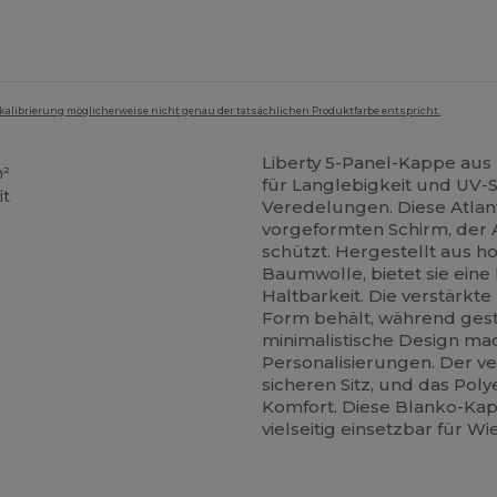
mkalibrierung möglicherweise nicht genau der tatsächlichen Produktfarbe entspricht.
Liberty 5-Panel-Kappe aus
m²
für Langlebigkeit und UV-
it
Veredelungen. Diese Atlan
vorgeformten Schirm, der 
schützt. Hergestellt aus h
Baumwolle, bietet sie ein
Haltbarkeit. Die verstärkte
Form behält, während gest
minimalistische Design mac
Personalisierungen. Der ve
sicheren Sitz, und das Pol
Komfort. Diese Blanko-Kap
vielseitig einsetzbar für 