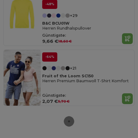
-48%
+29
B&C BCU01W
Herren Rundhalspullover
Günstigste:
9,66 €
18,60 €
-64%
+21
Fruit of the Loom SC150
Herren Premium Baumwoll T-Shirt Komfort
Günstigste:
2,07 €
5,70 €