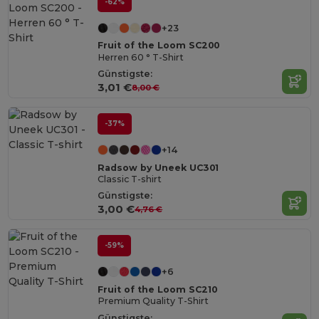
-62%
+23
Fruit of the Loom SC200
Herren 60 ° T-Shirt
Günstigste:
3,01 €
8,00 €
-37%
+14
Radsow by Uneek UC301
Classic T-shirt
Günstigste:
3,00 €
4,76 €
-59%
+6
Fruit of the Loom SC210
Premium Quality T-Shirt
Günstigste: