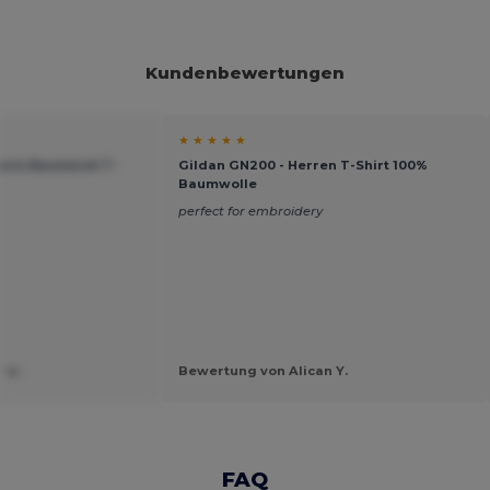
Kundenbewertungen
★ ★ ★ ★ ★
zarm Baumwoll T-
Gildan GN200 - Herren T-Shirt 100%
Baumwolle
perfect for embroidery
 w.
Bewertung von Alican Y.
FAQ