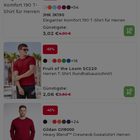
+54
JHK JK190
Eleganter Komfort 190 T-Shirt für Herren
Günstigste:
3,02 €
4,90 €
-65%
+16
Fruit of the Loom SC220
Herren T-Shirt Rundhalsausschnitt
Günstigste:
2,06 €
5,80 €
-45%
+24
Gildan GI18000
Heavy Blend™ Crewneck Sweatshirt Herren