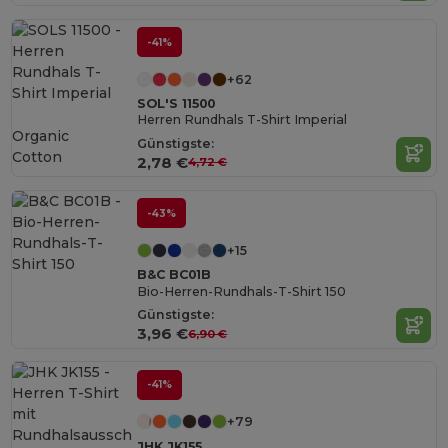
-41%
+62
SOL'S 11500
Herren Rundhals T-Shirt Imperial
Organic
Günstigste:
Cotton
2,78 €
4,72 €
-43%
+15
B&C BC01B
Bio-Herren-Rundhals-T-Shirt 150
Günstigste:
3,96 €
6,90 €
-41%
+79
JHK JK155