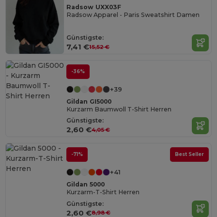
Radsow UXX03F
Radsow Apparel - Paris Sweatshirt Damen
Günstigste:
7,41 €
15,52 €
-36%
+39
Gildan GI5000
Kurzarm Baumwoll T-Shirt Herren
Günstigste:
2,60 €
4,05 €
-71%
Best Seller
+41
Gildan 5000
Kurzarm-T-Shirt Herren
Günstigste:
2,60 €
8,98 €