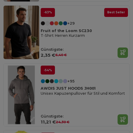
-63%
Best Seller
+29
Fruit of the Loom SC230
T-Shirt Herren Kurzarm
Günstigste:
2,35 €
6,40 €
-54%
+95
AWDIS JUST HOODS JH001
Unisex Kapuzenpullover für Stil und Komfort
Günstigste:
11,21 €
24,30 €