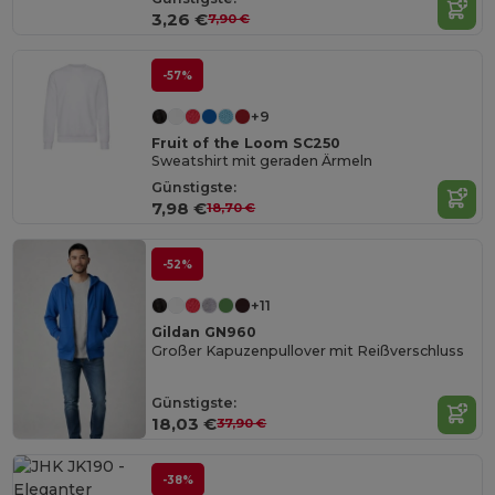
3,26 €
7,90 €
-57%
+9
Fruit of the Loom SC250
Sweatshirt mit geraden Ärmeln
Günstigste:
7,98 €
18,70 €
-52%
+11
Gildan GN960
Großer Kapuzenpullover mit Reißverschluss
Günstigste:
18,03 €
37,90 €
-38%