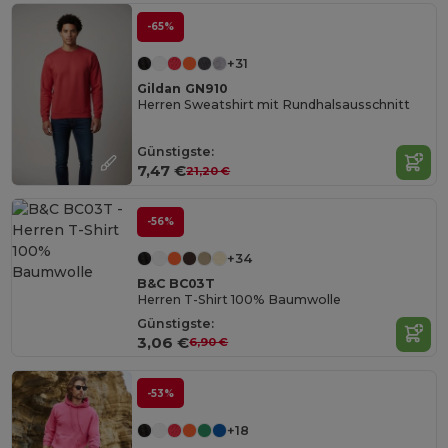
-65%
+31
Gildan GN910
Herren Sweatshirt mit Rundhalsausschnitt
Günstigste:
7,47 €
21,20 €
-56%
+34
B&C BC03T
Herren T-Shirt 100% Baumwolle
Günstigste:
3,06 €
6,90 €
-53%
+18