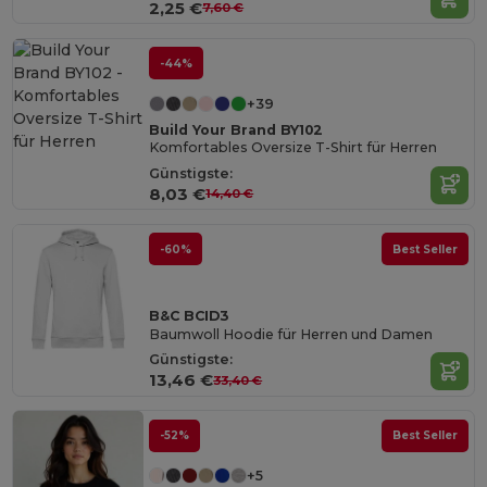
2,25 €
7,60 €
-44%
+39
Build Your Brand BY102
Komfortables Oversize T-Shirt für Herren
Günstigste:
8,03 €
14,40 €
-60%
Best Seller
B&C BCID3
Baumwoll Hoodie für Herren und Damen
Günstigste:
13,46 €
33,40 €
-52%
Best Seller
+5