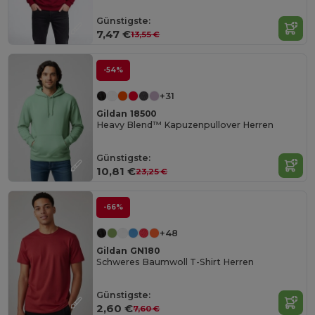
Günstigste:
7,47 €
13,55 €
-54%
+31
Gildan 18500
Heavy Blend™ Kapuzenpullover Herren
Günstigste:
10,81 €
23,25 €
-66%
+48
Gildan GN180
Schweres Baumwoll T-Shirt Herren
Günstigste:
2,60 €
7,60 €