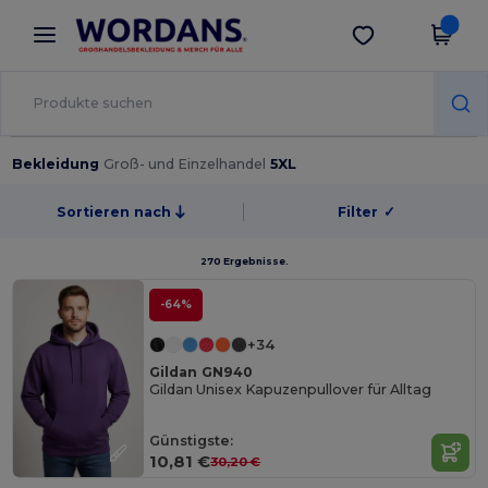
×
Wordans App
App holen
Bessere Preise in der App!
Bekleidung
Groß- und Einzelhandel
5XL
Sortieren nach
Filter
✓
270 Ergebnisse.
-64%
+34
Gildan GN940
Gildan Unisex Kapuzenpullover für Alltag
Günstigste:
10,81 €
30,20 €