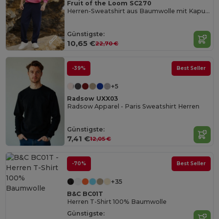
Fruit of the Loom SC270
Herren-Sweatshirt aus Baumwolle mit Kapuze
Günstigste:
10,65 €
22,70 €
-39%
Best Seller
+5
Radsow UXX03
Radsow Apparel - Paris Sweatshirt Herren
Günstigste:
7,41 €
12,05 €
-70%
Best Seller
+35
B&C BC01T
Herren T-Shirt 100% Baumwolle
Günstigste: