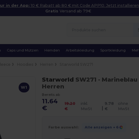
ur in der App:
10 € Rabatt ab 80 € mit Code APP10. Jetzt installieren
Gratis
Versand ab 79€
n
Caps und Mützen
Hemden
Arbeitskleidung
Sportkleidung
Meh
Fleece
Hoodies
Herren
Starworld SW271
Starworld
SW271
- Marineblau
Herren
W1
Bereits ab
11.64
19.20
inkl.
9.78
ohne
€
|
€
MwSt
€
MwSt
Farbe auswahl:
Alle anzeigen
+ 6