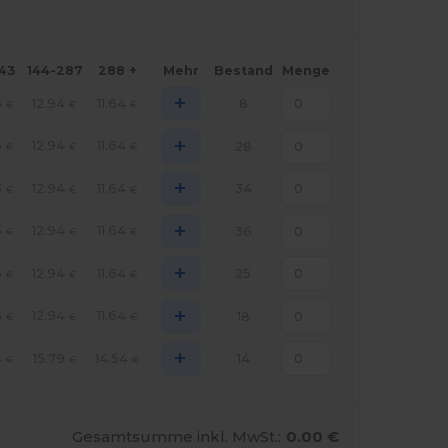
143
144-287
288 +
Mehr
Bestand
Menge
+
5
12.94
11.64
8
€
€
€
+
5
12.94
11.64
28
€
€
€
+
5
12.94
11.64
34
€
€
€
+
5
12.94
11.64
36
€
€
€
+
5
12.94
11.64
25
€
€
€
+
5
12.94
11.64
18
€
€
€
+
4
15.79
14.54
14
€
€
€
Gesamtsumme inkl. MwSt.:
0.00 €