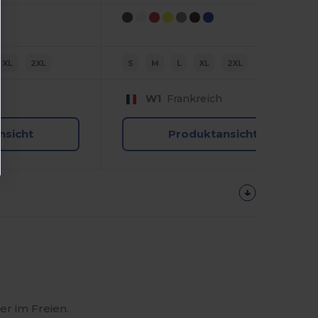
XL
2XL
S
M
L
XL
2XL
W1
Frankreich
nsicht
Produktansicht
r im Freien.