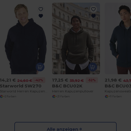
14,21 €
17,25 €
21,98 €
-42%
-52%
24,60 €
35,92 €
43,
Starworld SW270
B&C BCU02K
B&C BCU0
Starworld Herren Kapuzenpullover Komfort & Stil
Herren Kapuzenpullover
Kapuzensweats
+2 Farben
+21 Farben
+11 Farben
Alle anzeigen