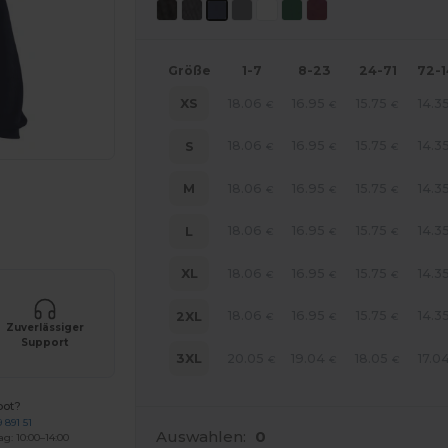
Größe
1-7
8-23
24-71
72-
18.06
16.95
15.75
14.3
XS
€
€
€
18.06
16.95
15.75
14.3
S
€
€
€
18.06
16.95
15.75
14.3
M
€
€
€
r Ihre Produkte an
18.06
16.95
15.75
14.3
L
€
€
€
18.06
16.95
15.75
14.3
XL
€
€
€
18.06
16.95
15.75
14.3
2XL
€
€
€
Zuverlässiger
Support
20.05
19.04
18.05
17.0
3XL
€
€
€
bot?
 891 51
Auswahlen:
0
ag: 10:00–14:00