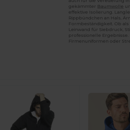
auch für die Veredelung 
gekämmter
Baumwolle
u
effektive Isolierung. Lang
Rippbündchen an Hals, Ä
Formbeständigkeit. Ob als 
Leinwand für Siebdruck, St
professionelle Ergebnisse. 
Firmenuniformen oder Str