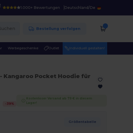
!
1.000+ Bewertungen
Deutschland
/
De
Suchen
Bestellung verfolgen
r
Werbegeschenke
Outlet
Individuell gestalten!
- Kangaroo Pocket Hoodie für
Kostenloser Versand ab 79 € in diesem
Lager!
-
39
%
Größentabelle