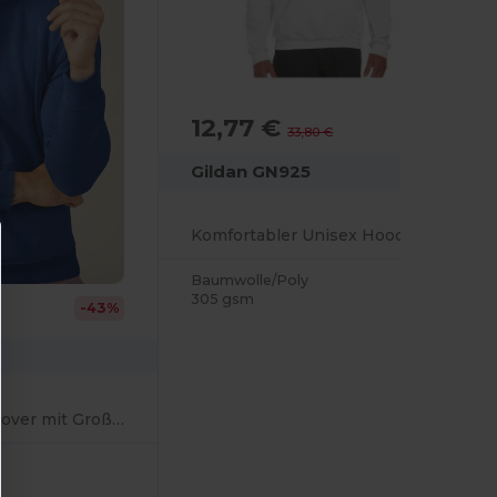
12,77 €
-62%
33,80 €
Gildan GN925
Komfortabler Unisex Hoodie mit DryBlend Technologie
Baumwolle/Poly
305 gsm
-43%
Unisex Kapuzenpullover mit Großem Druckbereich