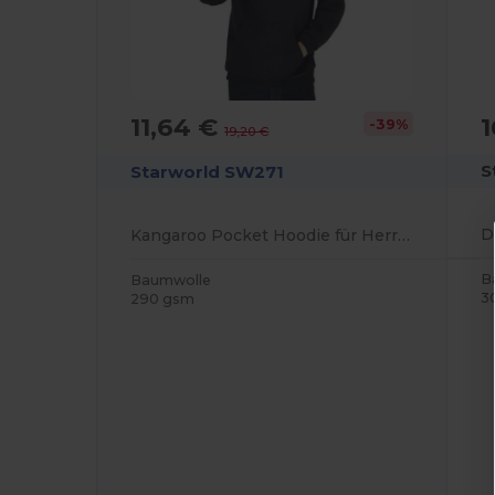
1
11,64 €
-39%
19,20 €
S
Starworld SW271
Kangaroo Pocket Hoodie für Herren
B
Baumwolle
3
290 gsm