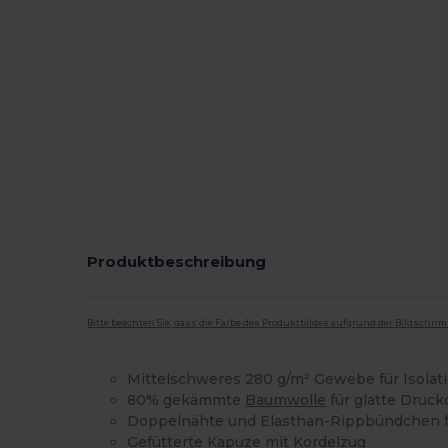
Produktbeschreibung
Bitte beachten Sie, dass die Farbe des Produktbildes aufgrund der Bildschir
Mittelschweres 280 g/m² Gewebe für Isolat
80% gekämmte
Baumwolle
für glatte Druck
Doppelnähte und Elasthan-Rippbündchen fü
Gefütterte Kapuze mit Kordelzug