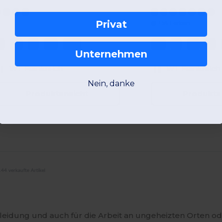
Privat
+54 Farben
S
M
L
XL
2XL
XS
S
M
L
Unternehmen
W1
Frankreich
W1
Frankreich
Nein, danke
Produktansicht
Produkta
44 verkaufte Artikel
eidung und auch für die Arbeit an ungeheizten Orten ode