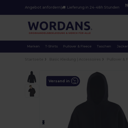
N
Angebot anfordern
|
Lieferung in 24-48h Stunden
Marken
T-Shirts
Pullover & Fleece
Taschen
Jacke
Startseite
Basic Kleidung | Accessoires
Pullover & 
Versand in