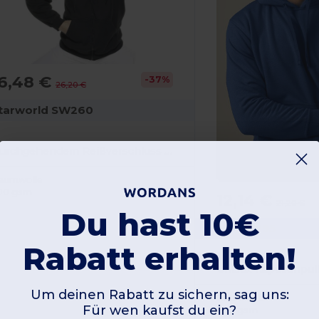
6,48 €
-37%
26,20 €
tarworld SW260
Durchgehendem Reißverschluss mit Kapuze
aumwolle
00 gsm
12,14 €
21,20 €
Du hast 10€
JHK JK295
Rabatt erhalten!
Um deinen Rabatt zu sichern, sag uns:
Baumwolle
Für wen kaufst du ein?
290 gsm