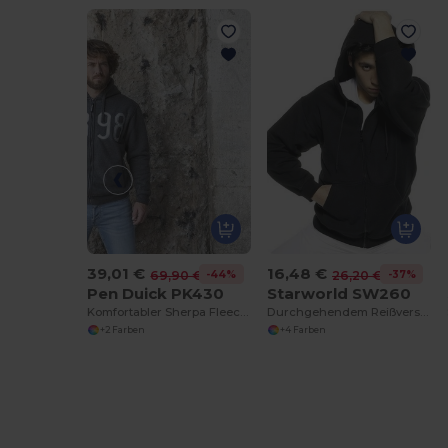
39,01 €
16,48 €
-44%
-37%
69,90 €
26,20 €
Pen Duick PK430
Starworld SW260
Komfortabler Sherpa Fleece Kapuzenpullover
Durchgehendem Reißverschluss mit Kapuze
+2 Farben
+4 Farben