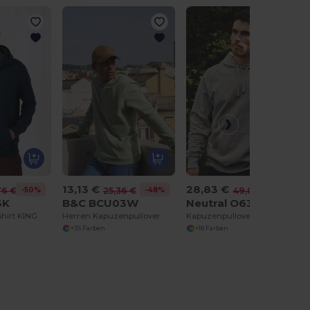
13,13 €
28,83 €
-50%
-48%
-41%
76 €
25,36 €
49,00 €
3K
B&C BCU03W
Neutral O63101
hirt KING
Herren Kapuzenpullover
Kapuzenpullover Mann
+35 Farben
+18 Farben