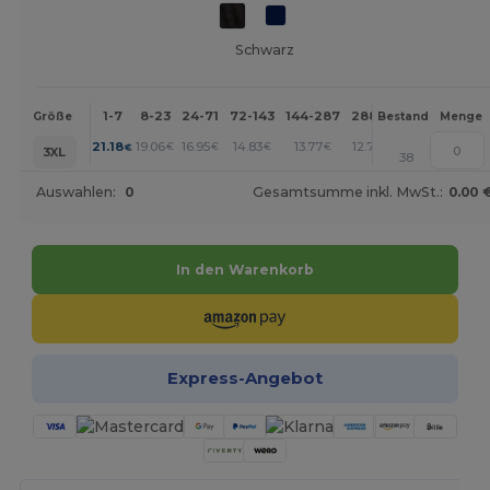
Schwarz
1-7
8-23
24-71
72-143
144-287
288 +
Mehr
Größe
Bestand
Menge
+
21.18
19.06
16.95
14.83
13.77
12.71
€
€
€
€
€
€
3XL
38
Auswahlen:
0
Gesamtsumme inkl. MwSt.:
0.00 
In den Warenkorb
Express-Angebot