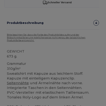
Schneller Versand
Produktbeschreibung
Bitte beachten Sie, dass die Farbe des Produktbildes aufgrund der
Bildschirmkalibrierung möglicherweise nicht genau der tatsächlichen
Produktfarbe entspricht.
GEWICHT
673 g.
Grammatur
310g/m²
Sweatshirt mit Kapuze aus leichtem Stoff.
Kapuze mit einteiligem Kapuzenclip.
Seitennähte
und Ärmelnähte nach vorne.
Integrierte Taschen in den Seitennähten.
PVC-Versteller mit elastischem Taillensaum.
Tonales Roly-Logo auf dem linken Ärmel.