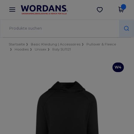
×
Wordans App
App holen
Bessere Preise in der App!
Startseite
Basic Kleidung | Accessoires
Pullover & Fleece
Hoodies
Unisex
Roly SU1121
W4