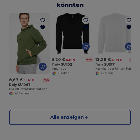
könnten
5,20 €
13,28 €
13,54 €
37,76 €
-62%
-65%
Roly SU1102
Roly SU1071
Amandus
Nachhaltiger Unisex Pullover aus Bio-Baumwolle und Recycling-Polyester
+1 Farben
+7 Farben
8,67 €
36,63 €
-76%
Roly SU1067
URBAN Sweatshirt mit Kapuze aus doppeltem Stoff
+45 Farben
Alle anzeigen