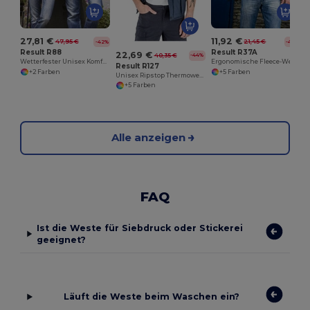
27,81 €
11,92 €
47,95 €
21,45 €
-42%
-44%
Result R88
Result R37A
22,69 €
40,35 €
-44%
Wetterfester Unisex Komfort-Bodywarmer
Ergonomische Fleece-Weste für Aktive
Result R127
+2 Farben
+5 Farben
Unisex Ripstop Thermoweste mit Taschenvielfalt
+5 Farben
Alle anzeigen
FAQ
Ist die Weste für Siebdruck oder Stickerei
geeignet?
Läuft die Weste beim Waschen ein?