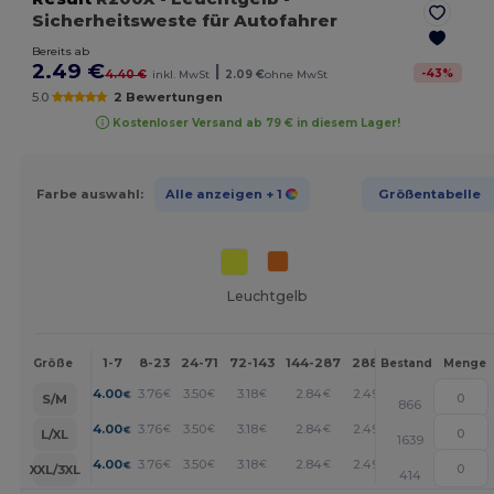
Sicherheitsweste für Autofahrer
Bereits ab
2.49 €
|
-
43
%
4.40 €
inkl. MwSt
2.09 €
ohne MwSt
5.0
2 Bewertungen
Kostenloser Versand ab 79 € in diesem Lager!
Farbe auswahl:
Alle anzeigen
+ 1
Größentabelle
Leuchtgelb
1-7
8-23
24-71
72-143
144-287
288 +
Mehr
Größe
Bestand
Menge
+
4.00
3.76
3.50
3.18
2.84
2.49
€
€
€
€
€
€
S/M
866
+
4.00
3.76
3.50
3.18
2.84
2.49
€
€
€
€
€
€
L/XL
1639
+
4.00
3.76
3.50
3.18
2.84
2.49
€
€
€
€
€
€
XXL/3XL
414