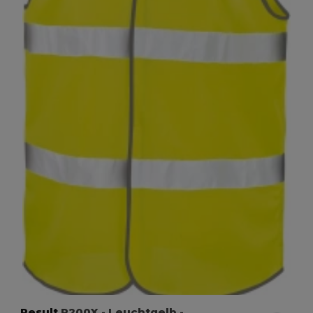
Result
R200X
- Leuchtgelb
-