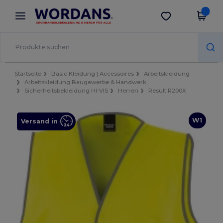
×
Wordans App
App holen
Bessere Preise in der App!
Startseite
Basic Kleidung | Accessoires
Arbeitskleidung
Arbeitskleidung Baugewerbe & Handwerk
Sicherheitsbekleidung HI-VIS
Herren
Result R200X
W1
Versand in