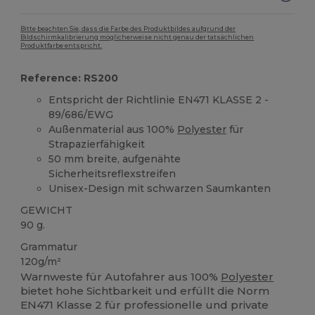
Bitte beachten Sie, dass die Farbe des Produktbildes aufgrund der
Bildschirmkalibrierung möglicherweise nicht genau der tatsächlichen
Produktfarbe entspricht.
Reference: RS200
Entspricht der Richtlinie EN471 KLASSE 2 -
89/686/EWG
Außenmaterial aus 100%
Polyester
für
Strapazierfähigkeit
50 mm breite, aufgenähte
Sicherheitsreflexstreifen
Unisex-Design mit schwarzen Saumkanten
GEWICHT
90 g.
Grammatur
120g/m²
Warnweste für Autofahrer aus 100%
Polyester
bietet hohe Sichtbarkeit und erfüllt die Norm
EN471 Klasse 2 für professionelle und private