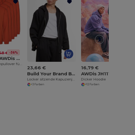
-36%
,48 €
Pack mit 5 AWDis Just Hoods JH001
Unisex Kapuzenpullover für Stil und Komfort
23,66 €
16,79 €
Build Your Brand BY443
AWDis JH111
Locker sitzende Kapuzenjacke mit Reißverschluss
Dicker Hoodie
+3 Farben
+12 Farben