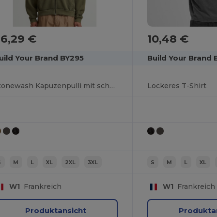
6,29 €
10,48 €
uild Your Brand BY295
Build Your Brand
Stonewash Kapuzenpulli mit schwerem Reißverschluss
Lockeres T-Shirt
S
M
L
XL
2XL
3XL
S
M
L
XL
W1
Frankreich
W1
Frankreich
Produktansicht
Produkta