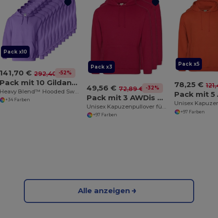
Pack x10
Pack x5
Pack x3
141,70 €
-52%
292,40 €
Pack mit 10 Gildan 18500
78,25 €
121
49,56 €
-32%
72,89 €
Heavy Blend™ Hooded Sweatshirt
Pack mit 3 AWDis Just Hoods JH001
+34 Farben
Unisex Kapuzenpullover für Stil und Komfort
+97 Farben
+97 Farben
Alle anzeigen