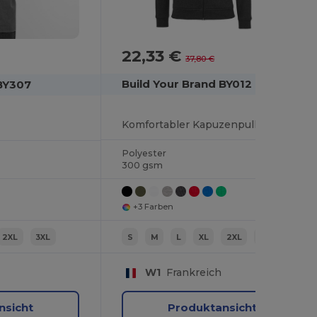
22,33 €
-41%
37,80 €
Build Your Brand BY012
 BY307
Komfortabler Kapuzenpullover mit Reißverschluss
Polyester
300 gsm
+3 Farben
2XL
3XL
S
M
L
XL
2XL
3XL
W1
Frankreich
nsicht
Produktansicht