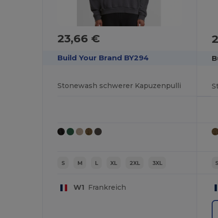
23,66 €
2
Build Your Brand BY294
B
Stonewash schwerer Kapuzenpulli
S
M
L
XL
2XL
3XL
W1
Frankreich