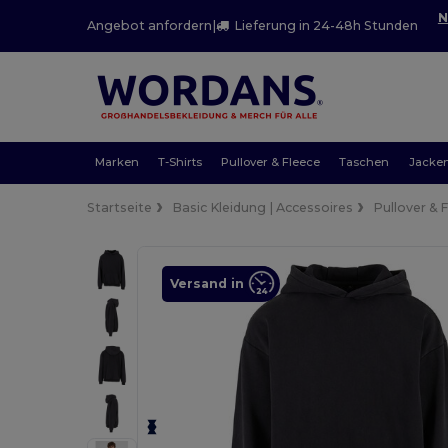
N
Angebot anfordern
|
Lieferung in 24-48h Stunden
Marken
T-Shirts
Pullover & Fleece
Taschen
Jacke
Startseite
Basic Kleidung | Accessoires
Pullover & 
Versand in