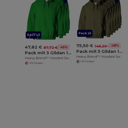
Pack x5
Pack x3
75,50 €
-48%
146,20 €
47,82 €
-45%
87,72 €
Pack mit 5 Gildan 18500
Pack mit 3 Gildan 18500
Heavy Blend™ Hooded Sweatshirt
Heavy Blend™ Hooded Sweatshirt
+34 Farben
+34 Farben