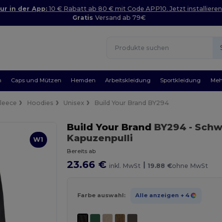
ur in der App:
10 € Rabatt ab 80 € mit Code APP10. Jetzt installieren
Gratis
Versand ab 79€
n
Caps und Mützen
Hemden
Arbeitskleidung
Sportkleidung
Meh
Fleece
Hoodies
Unisex
Build Your Brand BY294
Build Your Brand
BY294
- Schw
Kapuzenpulli
W1
Bereits ab
23.66 €
|
inkl. MwSt
19.88 €
ohne MwSt
Farbe auswahl:
Alle anzeigen
+ 4