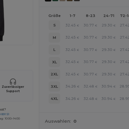
Größe
1-7
8-23
24-71
72-
32.45
30.77
29.30
27.4
S
€
€
€
32.45
30.77
29.30
27.4
M
€
€
€
32.45
30.77
29.30
27.4
L
€
€
€
r Ihre Produkte an
32.45
30.77
29.30
27.4
XL
€
€
€
32.45
30.77
29.30
27.4
2XL
€
€
€
34.26
32.48
30.94
28.9
3XL
€
€
€
Zuverlässiger
Support
34.26
32.48
30.94
28.9
4XL
€
€
€
bot?
 891 51
ag: 10:00–14:00
Auswahlen:
0