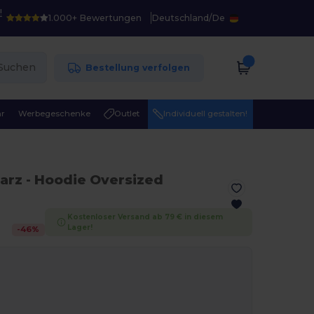
!
1.000+ Bewertungen
Deutschland
/
De
Suchen
Bestellung verfolgen
r
Werbegeschenke
Outlet
Individuell gestalten!
arz
- Hoodie Oversized
Kostenloser Versand ab 79 € in diesem
Lager!
-
46
%