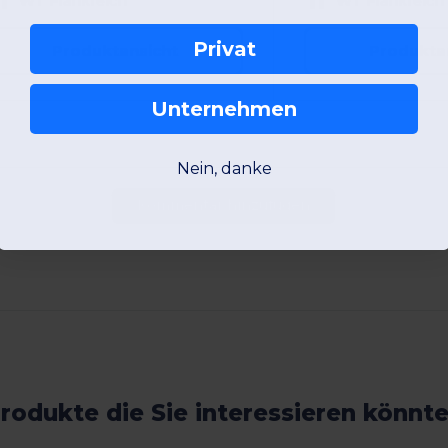
W1
Frankreich
W1
Frankreich
Privat
Produktansicht
Produkta
Unternehmen
Nein, danke
Kommentar hinzufügen
rodukte die Sie interessieren könnt