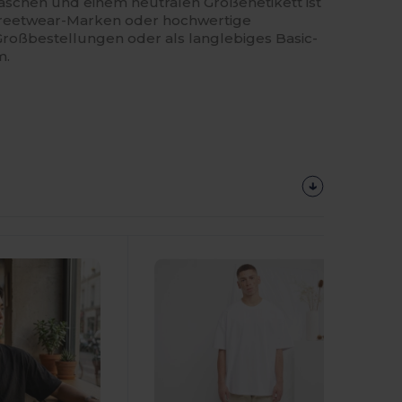
 Taschen und einem neutralen Größenetikett ist
 Streetwear-Marken oder hochwertige
 Großbestellungen oder als langlebiges Basic-
m.