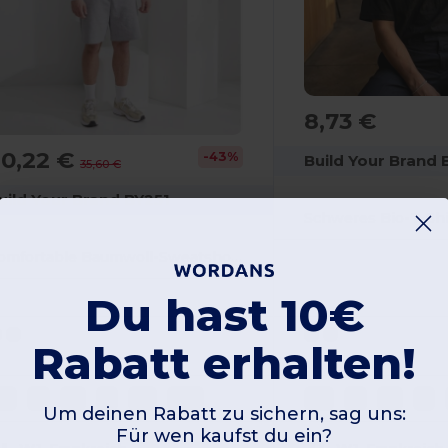
8,73 €
20,22 €
-43%
Build Your Brand
35,60 €
uild Your Brand BY251
Schweres Bio-T-Shi
Komfortable Baumwoll-Sweatshorts mit Kordelzug
Du hast 10€
Rabatt erhalten!
XS
S
M
L
XL
2XL
XS
S
M
L
Um deinen Rabatt zu sichern, sag uns:
Für wen kaufst du ein?