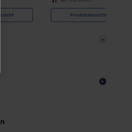
W1
Frankreich
nsicht
Produktansicht
en