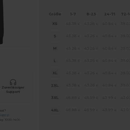
Größe
1-7
8-23
24-71
72-
45.38
43.26
40.84
39.0
XS
€
€
€
45.38
43.26
40.84
39.0
S
€
€
€
45.38
43.26
40.84
39.0
M
€
€
€
r Ihre Produkte an
45.38
43.26
40.84
39.0
L
€
€
€
45.38
43.26
40.84
39.0
XL
€
€
€
45.38
43.26
40.84
39.0
2XL
€
€
€
Zuverlässiger
Support
48.88
46.59
43.99
42.0
3XL
€
€
€
48.88
46.59
43.99
42.0
4XL
€
€
€
bot?
 891 51
ag: 10:00–14:00