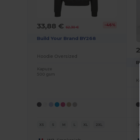
33,88 €
-46%
62,30 €
Build Your Brand BY268
Hoodie Oversized
B
Kapuze
500 gsm
XS
S
M
L
XL
2XL