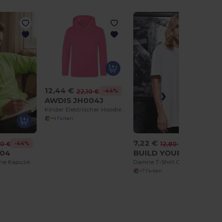
12,44 €
-44%
22,10 €
AWDIS JH004J
Kinder Elektrischer Hoodie mit Leuchtenden Farben
+4 Farben
7,22 €
-44%
-44%
10 €
12,80 €
004
BUILD YOUR BRAND BY149
Bunte Elektrische Kapuzenjacke mit Kängurutasche
Damne T-Shirt Oversized
+7 Farben