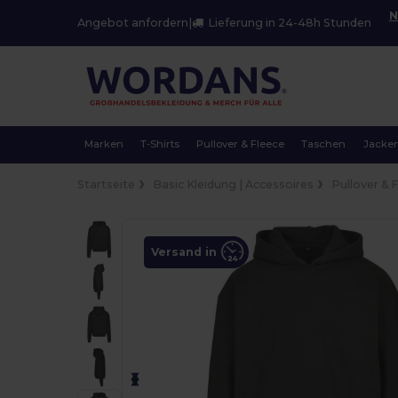
N
Angebot anfordern
|
Lieferung in 24-48h Stunden
Marken
T-Shirts
Pullover & Fleece
Taschen
Jacke
Startseite
Basic Kleidung | Accessoires
Pullover & 
Versand in