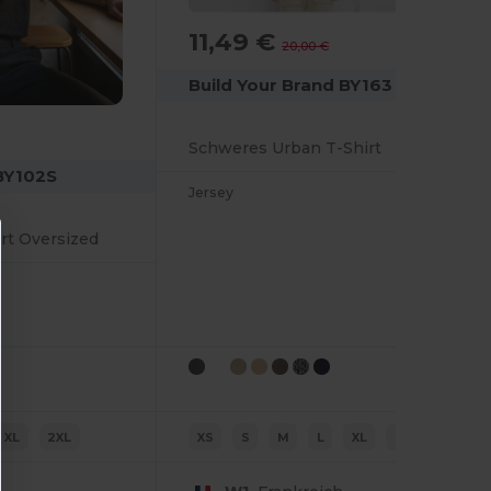
11,49 €
-43%
20,00 €
Build Your Brand BY163
Schweres Urban T-Shirt
 BY102S
Jersey
rt Oversized
XL
2XL
XS
S
M
L
XL
2XL