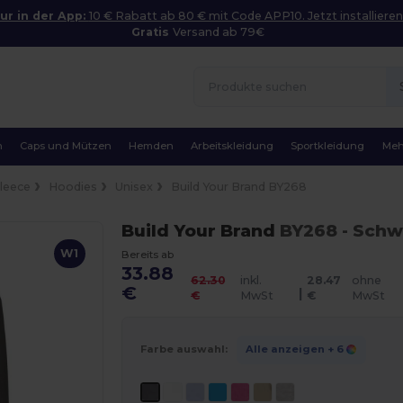
ur in der App:
10 € Rabatt ab 80 € mit Code APP10. Jetzt installieren
Gratis
Versand ab 79€
n
Caps und Mützen
Hemden
Arbeitskleidung
Sportkleidung
Meh
Fleece
Hoodies
Unisex
Build Your Brand BY268
Build Your Brand
BY268
- Schw
W1
Bereits ab
33.88
62.30
inkl.
28.47
ohne
€
|
€
MwSt
€
MwSt
Farbe auswahl:
Alle anzeigen
+ 6