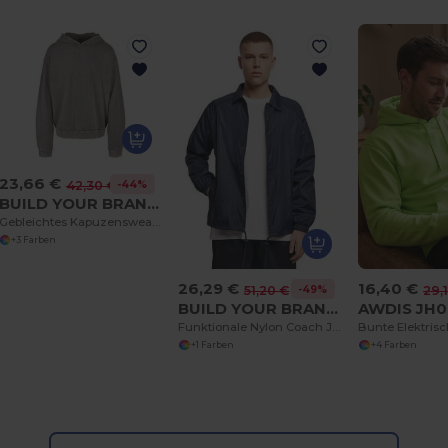
23,66 €
-44%
42,30 €
BUILD YOUR BRAND BY191
Gebleichtes Kapuzensweatshirt
+3 Farben
26,29 €
16,40 €
-49%
51,20 €
29,
BUILD YOUR BRAND BY128
AWDIS JH
Funktionale Nylon Coach Jacke mit Raglanärmeln
+1 Farben
+4 Farben