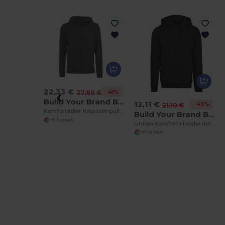
22,33 €
-41%
37,80 €
Build Your Brand BY012
12,11 €
-43%
21,10 €
Komfortabler Kapuzenpullover mit Reißverschluss
Build Your Brand BYB001
+11 Farben
Unisex Komfort Hoodie mit Raglanärmeln
+8 Farben