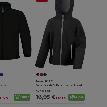
Jetzt konfigurieren!
+7
Result R224J
 Jacke
Junior/Youth TX Performance Hooded Soft Shell Jacke
Günstigste:
16,95 €
Kaufen
Kaufen
16,72 €
32,43 €