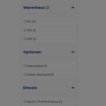
Warenhaus
W1
(2)
W2
(1)
W5
(1)
Optionen
Anpassbar
(1)
Hoher Bestand
(1)
Einsatz
Sport / Performance
(1)