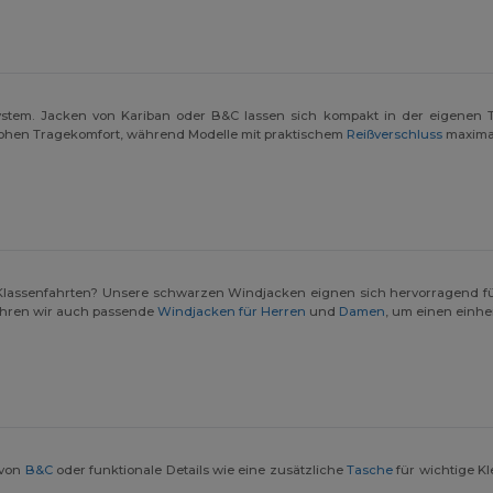
-System. Jacken von Kariban oder B&C lassen sich kompakt in der eigenen 
ohen Tragekomfort, während Modelle mit praktischem
Reißverschluss
maximale
r Klassenfahrten? Unsere schwarzen Windjacken eignen sich hervorragend f
ühren wir auch passende
Windjacken für Herren
und
Damen
, um einen einhe
 von
B&C
oder funktionale Details wie eine zusätzliche
Tasche
für wichtige Kl