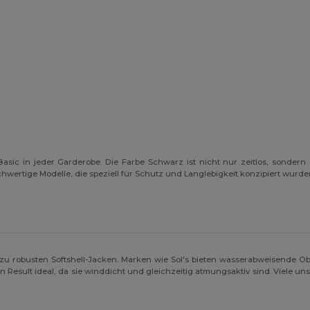
asic in jeder Garderobe. Die Farbe Schwarz ist nicht nur zeitlos, sondern
chwertige Modelle, die speziell für Schutz und Langlebigkeit konzipiert wurde
 zu robusten Softshell-Jacken. Marken wie Sol's bieten wasserabweisende Ob
von Result ideal, da sie winddicht und gleichzeitig atmungsaktiv sind. Viele 