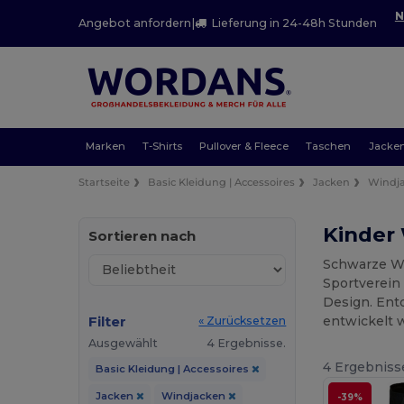
N
Angebot anfordern
|
Lieferung in 24-48h Stunden
Marken
T-Shirts
Pullover & Fleece
Taschen
Jacke
Startseite
Basic Kleidung | Accessoires
Jacken
Windj
Kinder
Sortieren nach
Schwarze Wi
Sportverein 
Design. Entd
Filter
entwickelt w
« Zurücksetzen
Ausgewählt
4 Ergebnisse.
4 Ergebniss
Basic Kleidung | Accessoires
Jacken
Windjacken
-39%