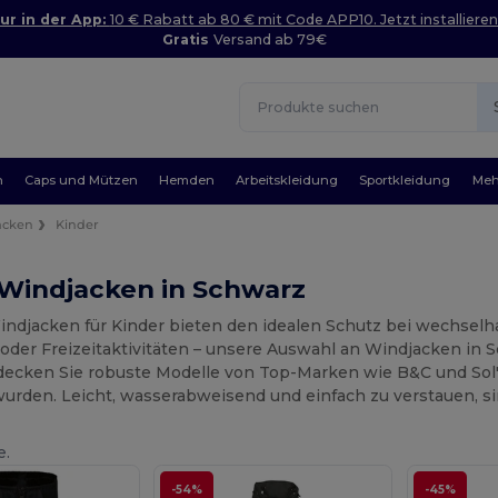
ur in der App:
10 € Rabatt ab 80 € mit Code APP10. Jetzt installieren
Gratis
Versand ab 79€
n
Caps und Mützen
Hemden
Arbeitskleidung
Sportkleidung
Meh
acken
Kinder
 Windjacken in Schwarz
ndjacken für Kinder bieten den idealen Schutz bei wechselh
oder Freizeitaktivitäten – unsere Auswahl an Windjacken in S
ecken Sie robuste Modelle von Top-Marken wie B&C und Sol's, 
urden. Leicht, wasserabweisend und einfach zu verstauen, sind
e.
-54%
-45%