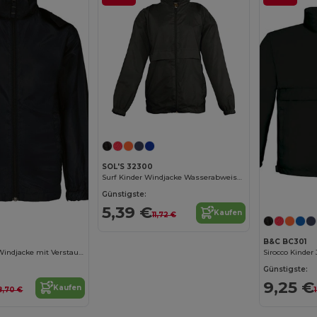
SOL'S 32300
Surf Kinder Windjacke Wasserabweisend
Günstigste:
5,39 €
Kaufen
11,72 €
B&C BC301
Kinder Outdoor Windjacke mit Verstaubarer Kapuze
Sirocco Kinder
Günstigste:
9,25 €
Kaufen
8,70 €