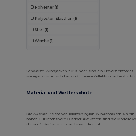
Polyester
(1)
Polyester-Elasthan
(1)
Shell
(1)
Weiche
(1)
Schwarze Windjacken für Kinder sind ein unverzichtbares B
weniger schnell sichtbar sind. Unsere Kollektion umfasst 4 ho
Material und Wetterschutz
Die Auswahl reicht von leichten Nylon-Windbreakern bis hin
halten. Für intensivere Outdoor-Aktivitäten sind die Modelle 
die bei Bedarf schnell zum Einsatz kommt.