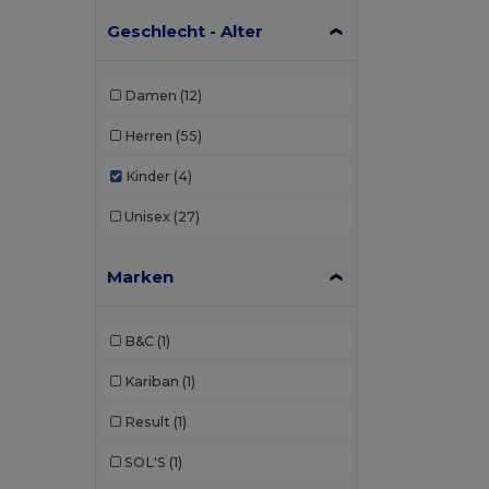
Geschlecht - Alter
Damen
(12)
Herren
(55)
Kinder
(4)
Unisex
(27)
Marken
B&C
(1)
Kariban
(1)
Result
(1)
SOL'S
(1)