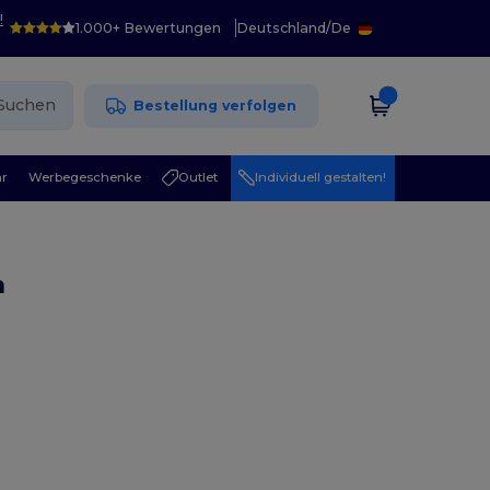
!
1.000+ Bewertungen
Deutschland
/
De
Suchen
Bestellung verfolgen
r
Werbegeschenke
Outlet
Individuell gestalten!
n