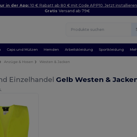
ur in der App:
10 € Rabatt ab 80 € mit Code APP10. Jetzt installieren
Gratis
Versand ab 79€
n
Caps und Mützen
Hemden
Arbeitskleidung
Sportkleidung
Meh
Anzüge & Hosen
Westen & Jacken
nd Einzelhandel
Gelb Westen & Jacke
.