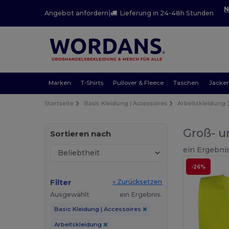
N
Angebot anfordern
|
Lieferung in 24-48h Stunden
Marken
T-Shirts
Pullover & Fleece
Taschen
Jacke
Startseite
Basic Kleidung | Accessoires
Arbeitskleidung
Groß- u
Sortieren nach
ein Ergebnis
-26%
Filter
« Zurücksetzen
Ausgewählt
ein Ergebnis.
Basic Kleidung | Accessoires
Arbeitskleidung