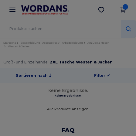
×
Wordans App
App holen
Bessere Preise in der App!
Startseite
Basic Kleidung | Accessoires
Arbeitskleidung
Anzüge & Hosen
Westen & Jacken
Groß- und Einzelhandel
2XL Tasche Westen & Jacken
Sortieren nach
Filter
✓
keine Ergebnisse.
keine Ergebnisse.
Alle Produkte Anzeigen.
FAQ