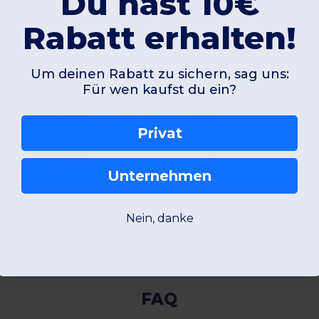
Du hast 10€
Rabatt erhalten!
Um deinen Rabatt zu sichern, sag uns:
Für wen kaufst du ein?
Privat
Unternehmen
0
WK. Designed To Work WK605
Elegante Denim Kochjacke für Profis und Hobbyköche
4-Lagiger Jacke mit Wärmeisolierung
Nein, danke
Günstigste:
€
27,06 €
Kaufen
Kaufen
42,74 €
47,04 €
FAQ