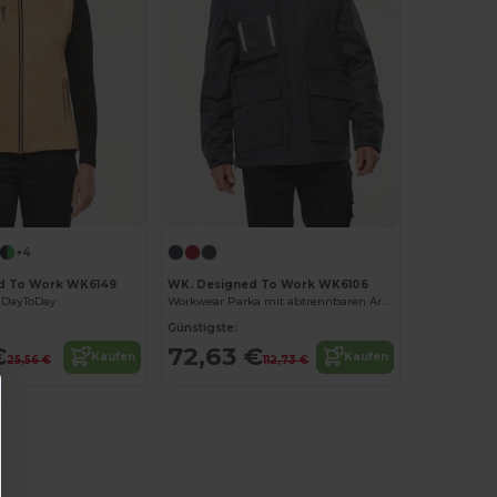
+4
d To Work WK6149
WK. Designed To Work WK6106
DayToDay
Workwear Parka mit abtrennbaren Ärmeln
Günstigste:
€
72,63 €
Kaufen
Kaufen
25,56 €
112,73 €