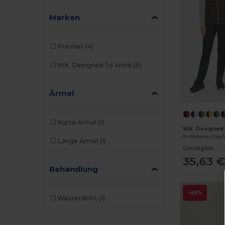
Marken
Premier
(4)
WK. Designed To Work
(6)
Ärmel
Kurze Ärmel
(1)
WK. Designed
Bi-Material Da
Lange Ärmel
(1)
Günstigste:
35,63 
Behandlung
-45%
Wasserdicht
(1)