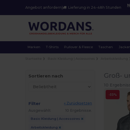
N
Angebot anfordern
|
Lieferung in 24-48h Stunden
Marken
T-Shirts
Pullover & Fleece
Taschen
Jacke
Startseite
Basic Kleidung | Accessoires
Arbeitskleidung
Groß- u
Sortieren nach
10 Ergebnis
-33%
Filter
« Zurücksetzen
Ausgewählt
10 Ergebnisse.
Basic Kleidung | Accessoires
Arbeitskleidung