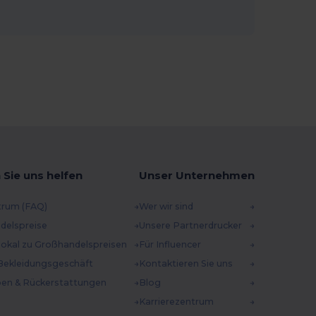
 Sie uns helfen
Unser Unternehmen
trum (FAQ)
Wer wir sind
delspreise
Unsere Partnerdrucker
 lokal zu Großhandelspreisen
Für Influencer
Bekleidungsgeschäft
Kontaktieren Sie uns
en & Rückerstattungen
Blog
Karrierezentrum