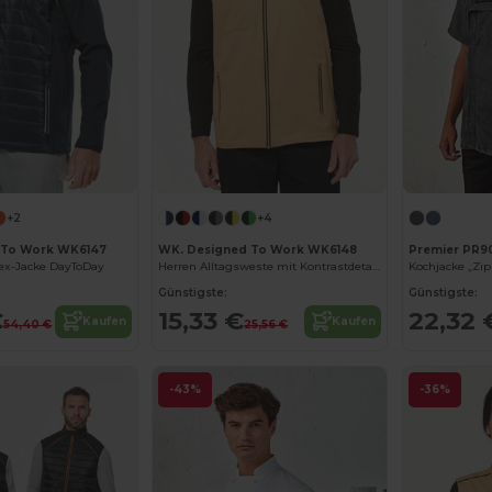
+2
+4
 To Work WK6147
WK. Designed To Work WK6148
Premier PR9
sex-Jacke DayToDay
Herren Alltagsweste mit Kontrastdetails
Kochjacke „Zip
Günstigste:
Günstigste:
€
15,33 €
22,32 
Kaufen
Kaufen
54,40 €
25,56 €
-43%
-36%