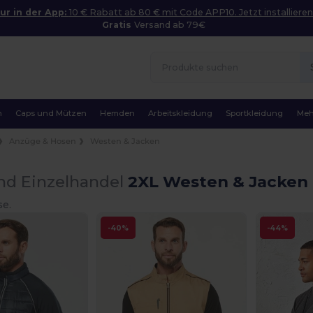
ur in der App:
10 € Rabatt ab 80 € mit Code APP10. Jetzt installieren
Gratis
Versand ab 79€
n
Caps und Mützen
Hemden
Arbeitskleidung
Sportkleidung
Meh
Anzüge & Hosen
Westen & Jacken
nd Einzelhandel
2XL Westen & Jacken
se.
-40%
-44%