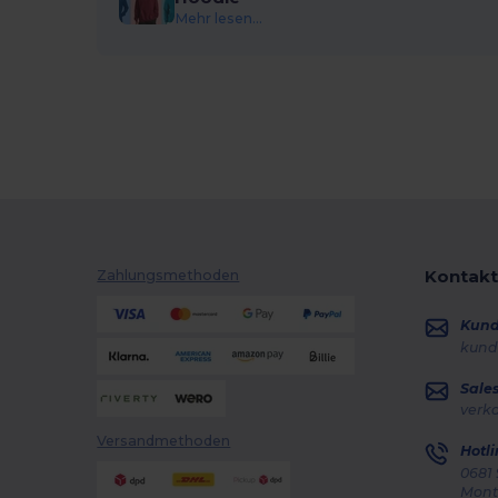
Mehr lesen...
Kontakt
Zahlungsmethoden
Kun
kund
Sale
verk
Versandmethoden
Hotli
0681 
Monta