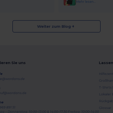
Mehr lesen...
Weiter zum Blog
ieren Sie uns
Lassen
de
Hilfezen
e@wordans.de
Großhan
T-Shirts
s
auf@wordans.de
Lokaler 
Rückgab
ne
969 891 51
Glossar
g – Donnerstag: 10:00–13:00 & 14:00–17:30 Freitag: 10:00–14:00