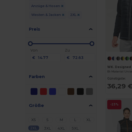
Anzüge & Hosen
Westen & Jacken
2XL
Preis
Von
Zu
€
€
WK. Designed
Bi-Material Uni
Farben
Günstigste:
36,29 
Größe
-23%
XS
S
M
L
XL
2XL
3XL
4XL
5XL