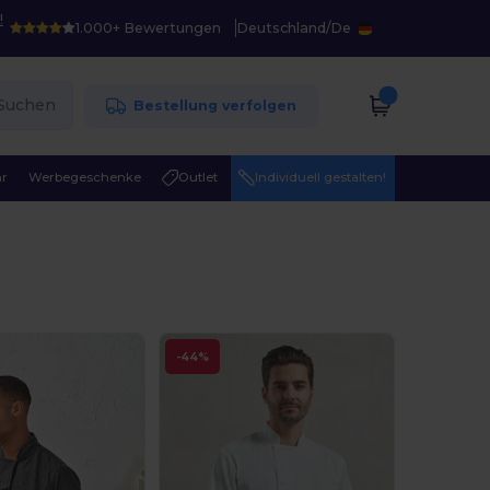
!
1.000+ Bewertungen
Deutschland
/
De
Suchen
Bestellung verfolgen
r
Werbegeschenke
Outlet
Individuell gestalten!
-44%