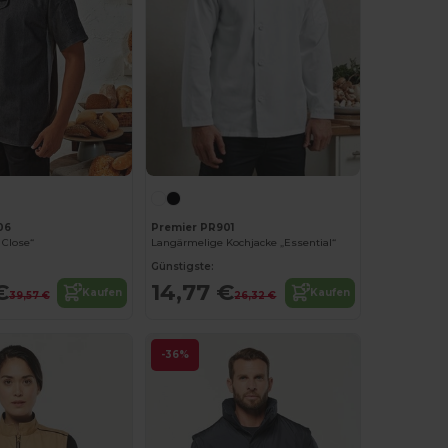
06
Premier PR901
 Close“
Langärmelige Kochjacke „Essential“
Günstigste:
€
14,77 €
Kaufen
Kaufen
39,57 €
26,32 €
-36%