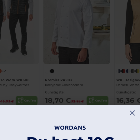
+2
 To Work WK606
Premier PR903
WK. Designe
yToDay-Bodywärmer
Kochjacke Coolchecker®
Damen-Weste 
Günstigste:
Günstigste:
€
18,70 €
16,36 
Kaufen
Kaufen
46,03 €
32,95 €
-42%