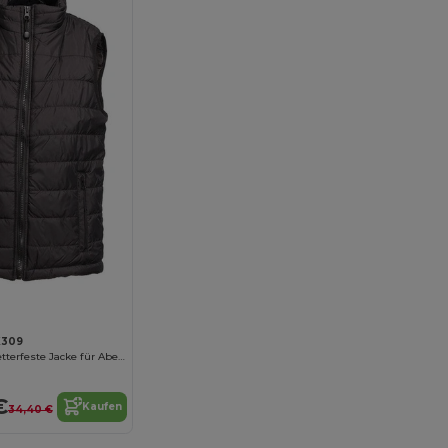
K309
StadtKinder Wetterfeste Jacke für Abenteuer
€
Kaufen
34,40 €