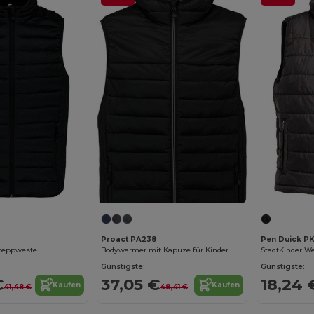
Proact PA238
Pen Duick P
Steppweste
Bodywarmer mit Kapuze für Kinder
Günstigste:
Günstigste:
€
37,05 €
18,24 
Kaufen
Kaufen
41,48 €
48,41 €