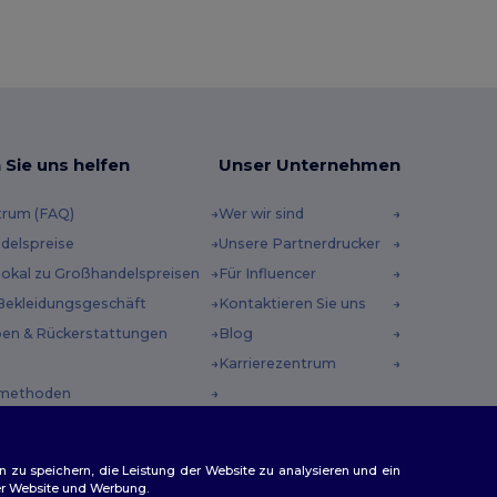
 Sie uns helfen
Unser Unternehmen
trum (FAQ)
Wer wir sind
delspreise
Unsere Partnerdrucker
 lokal zu Großhandelspreisen
Für Influencer
Bekleidungsgeschäft
Kontaktieren Sie uns
en & Rückerstattungen
Blog
Karrierezentrum
methoden
incodes
n zu speichern, die Leistung der Website zu analysieren und ein
rer Website und Werbung.