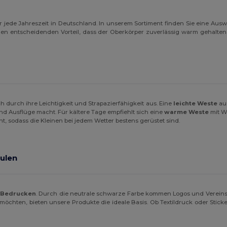
 jede Jahreszeit in Deutschland. In unserem Sortiment finden Sie eine Auswa
den entscheidenden Vorteil, dass der Oberkörper zuverlässig warm gehalte
h durch ihre Leichtigkeit und Strapazierfähigkeit aus. Eine
leichte Weste
aus
nd Ausflüge macht. Für kältere Tage empfiehlt sich eine
warme Weste
mit Wa
 sodass die Kleinen bei jedem Wetter bestens gerüstet sind.
hulen
 Bedrucken
. Durch die neutrale schwarze Farbe kommen Logos und Vereins
möchten, bieten unsere Produkte die ideale Basis. Ob Textildruck oder Sticke