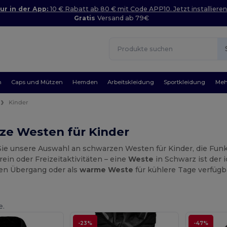
ur in der App:
10 € Rabatt ab 80 € mit Code APP10. Jetzt installieren
Gratis
Versand ab 79€
n
Caps und Mützen
Hemden
Arbeitskleidung
Sportkleidung
Meh
Kinder
ze Westen für Kinder
ie unsere Auswahl an schwarzen Westen für Kinder, die Funkti
ein oder Freizeitaktivitäten – eine
Weste
in Schwarz ist der 
en Übergang oder als
warme Weste
für kühlere Tage verfügb
e.
-23%
-47%