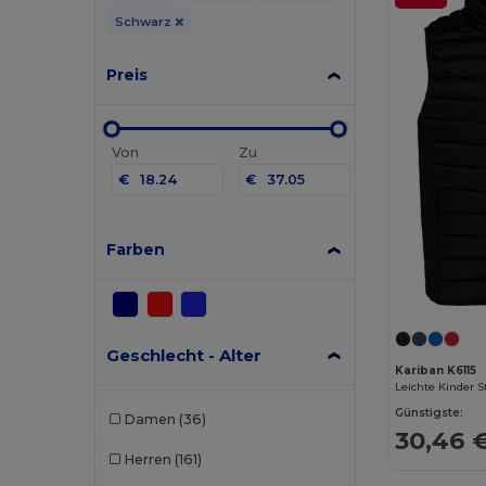
Schwarz
Preis
Von
Zu
€
€
Farben
Geschlecht - Alter
Kariban K6115
Leichte Kinder 
Günstigste:
Damen
(36)
30,46 
Herren
(161)