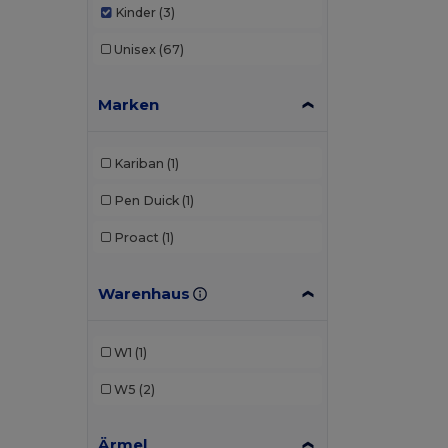
Kinder
(3)
Unisex
(67)
Marken
Kariban
(1)
Pen Duick
(1)
Proact
(1)
Warenhaus
W1
(1)
W5
(2)
Ärmel