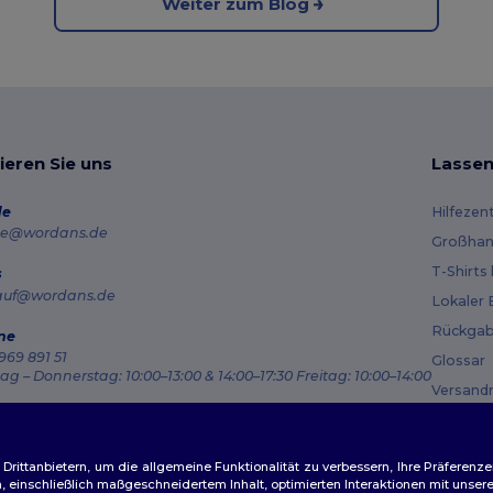
Weiter zum Blog
ieren Sie uns
Lassen
de
Hilfezen
e@wordans.de
Großhan
T-Shirts
s
auf@wordans.de
Lokaler 
Rückgab
ne
969 891 51
Glossar
g – Donnerstag: 10:00–13:00 & 14:00–17:30 Freitag: 10:00–14:00
Versand
ragsverfolgung
Gutsche
ittanbietern, um die allgemeine Funktionalität zu verbessern, Ihre Präferenze
n, einschließlich maßgeschneidertem Inhalt, optimierten Interaktionen mit unse