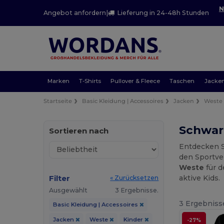
N
Angebot anfordern
|
Lieferung in 24-48h Stunden
Marken
T-Shirts
Pullover & Fleece
Taschen
Jacke
Startseite
Basic Kleidung | Accessoires
Jacken
Weste
Schwar
Sortieren nach
Entdecken S
den Sportver
Weste
für d
Filter
aktive Kids.
« Zurücksetzen
Ausgewählt
3 Ergebnisse.
3 Ergebniss
Basic Kleidung | Accessoires
Jacken
Weste
Kinder
-27%