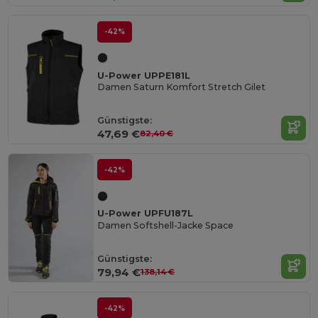
-42%
U-Power UPPE181L
Damen Saturn Komfort Stretch Gilet
Günstigste:
47,69 €
82,40 €
-42%
U-Power UPFU187L
Damen Softshell-Jacke Space
Günstigste:
79,94 €
138,14 €
-42%