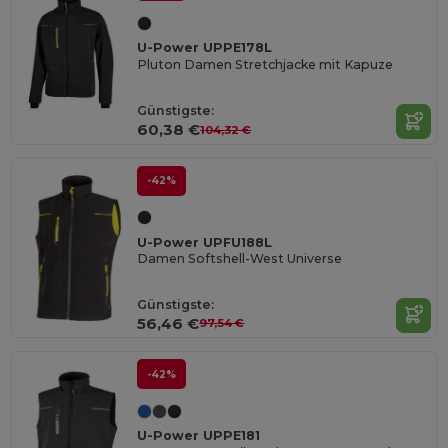
U-Power UPPE178L
Pluton Damen Stretchjacke mit Kapuze
Günstigste:
60,38 €
104,32 €
-42%
U-Power UPFU188L
Damen Softshell-West Universe
Günstigste:
56,46 €
97,54 €
-42%
U-Power UPPE181