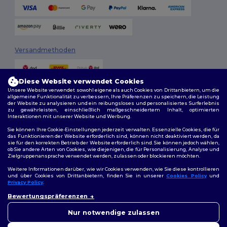
Versandmethoden
Diese Website verwendet Cookies
Unsere Website verwendet sowohl eigene als auch Cookies von Drittanbietern, um die
allgemeine Funktionalität zu verbessern, Ihre Präferenzen zu speichern, die Leistung
der Website zu analysieren und ein reibungsloses und personalisiertes Surferlebnis
zu gewährleisten, einschließlich maßgeschneidertem Inhalt, optimierten
Interaktionen mit unserer Website und Werbung.
Folge uns
Sie können Ihre Cookie-Einstellungen jederzeit verwalten. Essenzielle Cookies, die für
das Funktionieren der Website erforderlich sind, können nicht deaktiviert werden, da
sie für den korrekten Betrieb der Website erforderlich sind. Sie können jedoch wählen,
ob Sie andere Arten von Cookies, wie diejenigen, die für Personalisierung, Analyse und
Zielgruppenansprache verwendet werden, zulassen oder blockieren möchten.
2026. Alle Rechte vorbehalten
Weitere Informationen darüber, wie wir Cookies verwenden, wie Sie diese kontrollieren
Allgemeine Geschäftsbedingungen
|
Personalisierungsrichtlinien
|
und über Cookies von Drittanbietern, finden Sie in unserer
Cookies Policy
und
Datenschutzbestimmungen
|
Cookie-Richtlinie
|
Site Map
Privacy Policy
.
👋
Hallo
Bewertungspräferenzen
Wenn Sie Fragen oder
Berlin
|
Hamburg
|
München
|
Köln
|
Frankfurt
|
Essen
|
Dortmund
|
Bedenken haben, können Sie
Nur notwendige zulassen
Stuttgart
|
Düsseldorf
|
Bremen
uns jederzeit kontaktieren.
Unser Chatbot ist hier, um