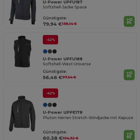
U-Power UPFU187
Softshell-Jacke Space
Günstigste:
79,94 €
138,14 €
-42%
U-Power UPFU188
Softshell-West Universe
Günstigste:
56,46 €
97,54 €
-42%
U-Power UPPE178
Pluton Herren Stretch-Windjacke mit Kapuze
Günstigste:
60,38 €
104,32 €