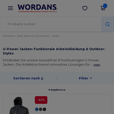
×
Wordans App
App holen
Bessere Preise in der App!
Startseite
Basic Kleidung | Accessoires
Jacken
U-Power Jacken: Funktionale Arbeitskleidung & Outdoor-
Styles
Entdecken Sie unsere Auswahl an 9 hochwertigen U-Power
Jacken. Die Kollektion bietet innovative Lösungen für …
Mehr
Sortieren nach
Filter
✓
9 Ergebnisse.
-42%