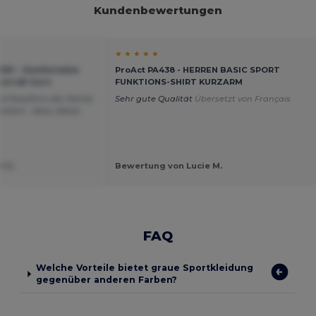
Kundenbewertungen
★ ★ ★ ★ ★
153C - Komfortable
ProAct PA438 - HERREN BASIC SPORT
lcoro® Garn
FUNKTIONS-SHIRT KURZARM
und Passform der Marke
Sehr gute Qualität
Übersetzt von Français
eistert - dazu dieser
t U.
Bewertung von Lucie M.
FAQ
Welche Vorteile bietet graue Sportkleidung
gegenüber anderen Farben?