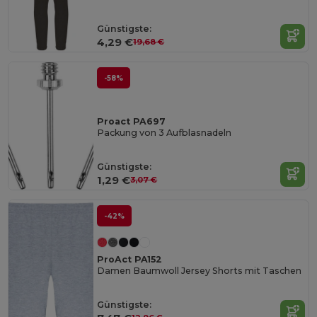
Günstigste:
4,29 €
19,68 €
-58%
Proact PA697
Packung von 3 Aufblasnadeln
Günstigste:
1,29 €
3,07 €
-42%
ProAct PA152
Damen Baumwoll Jersey Shorts mit Taschen
Günstigste: