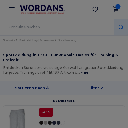
×
Wordans App
App holen
Bessere Preise in der App!
Startseite
Basic Kleidung | Accessoires
Sportkleidung
Sportkleidung in Grau – Funktionale Basics für Training &
Freizeit
Entdecken Sie unsere vielseitige Auswahl an grauer Sportkleidung
für jedes Trainingslevel. Mit 137 Artikeln b…
Mehr
Sortieren nach
Filter
✓
137 Ergebnisse.
-48%