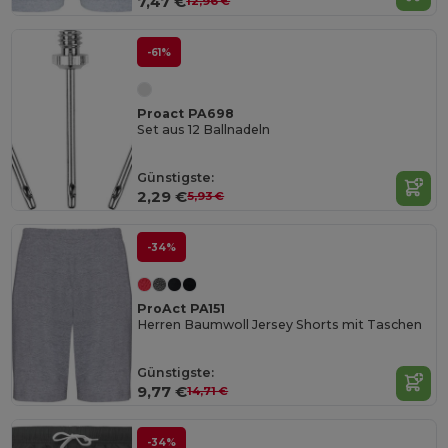
7,47 €
12,96 €
-61%
Proact PA698
Set aus 12 Ballnadeln
Günstigste:
2,29 €
5,93 €
-34%
ProAct PA151
Herren Baumwoll Jersey Shorts mit Taschen
Günstigste:
9,77 €
14,71 €
-34%