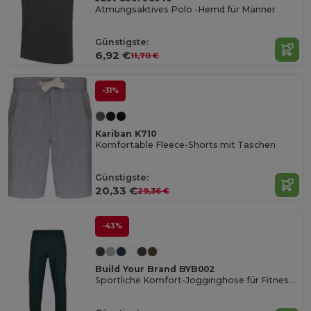
Atmungsaktives Polo -Hemd für Männer
Günstigste:
6,92 €
11,70 €
-31%
Kariban K710
Komfortable Fleece-Shorts mit Taschen
Günstigste:
20,33 €
29,36 €
-43%
Build Your Brand BYB002
Sportliche Komfort-Jogginghose für Fitness und Laufen