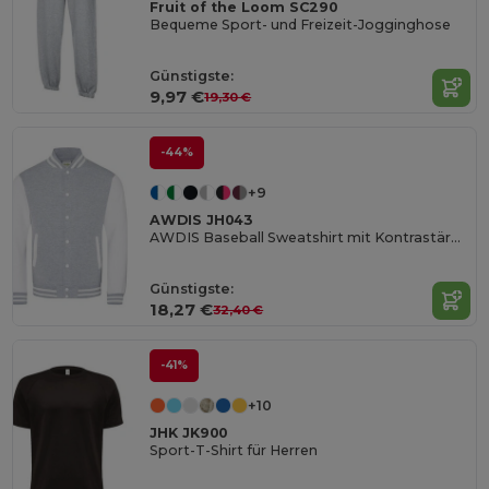
Fruit of the Loom SC290
Bequeme Sport- und Freizeit-Jogginghose
Günstigste:
9,97 €
19,30 €
-44%
+9
AWDIS JH043
AWDIS Baseball Sweatshirt mit Kontrastärmeln
Günstigste:
18,27 €
32,40 €
-41%
+10
JHK JK900
Sport-T-Shirt für Herren