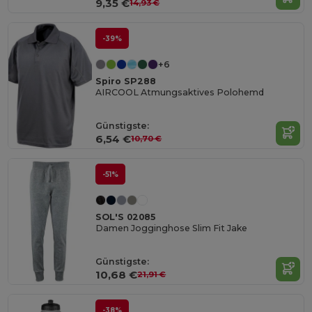
9,35 €
14,93 €
-39%
+6
Spiro SP288
AIRCOOL Atmungsaktives Polohemd
Günstigste:
6,54 €
10,70 €
-51%
SOL'S 02085
Damen Jogginghose Slim Fit Jake
Günstigste:
10,68 €
21,91 €
-38%