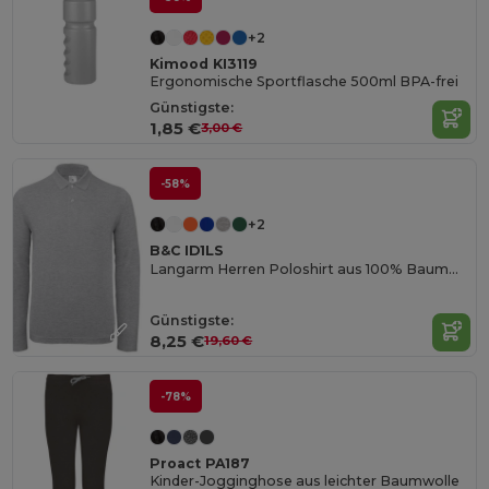
+2
Kimood KI3119
Ergonomische Sportflasche 500ml BPA-frei
Günstigste:
1,85 €
3,00 €
-58%
+2
B&C ID1LS
Langarm Herren Poloshirt aus 100% Baumwolle
Günstigste:
8,25 €
19,60 €
-78%
Proact PA187
Kinder-Jogginghose aus leichter Baumwolle