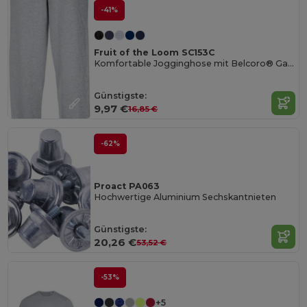
-41%
Fruit of the Loom SC153C
Komfortable Jogginghose mit Belcoro® Garn
Günstigste:
9,97 €
16,85 €
-62%
Proact PA063
Hochwertige Aluminium Sechskantnieten
Günstigste:
20,26 €
53,52 €
-53%
+5