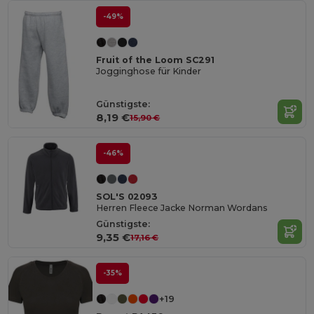
-49%
Fruit of the Loom SC291
Jogginghose für Kinder
Günstigste:
8,19 €
15,90 €
-46%
SOL'S 02093
Herren Fleece Jacke Norman Wordans
Günstigste:
9,35 €
17,16 €
-35%
+19