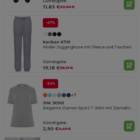
Günstigste:
11,83 €
20,60 €
-47%
Kariban K701
Kinder Jogginghose mit Fleece und Taschen
Günstigste:
19,18 €
36,15 €
-34%
+7
JHK JK901
Elegante Damen Sport T-Shirt mit Ziernähten
Günstigste:
2,90 €
4,40 €