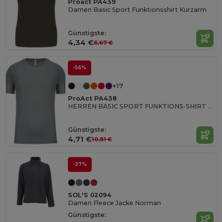
Proact PA439
Damen Basic Sport Funktionsshirt Kurzarm
Günstigste:
4,34 €
6,67 €
-56%
+17
ProAct PA438
HERREN BASIC SPORT FUNKTIONS-SHIRT KURZARM
Günstigste:
4,71 €
10,81 €
-37%
SOL'S 02094
Damen Fleece Jacke Norman
Günstigste: