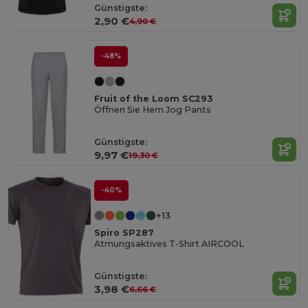
Günstigste:
2,90 €
4,90 €
-48%
Fruit of the Loom SC293
Öffnen Sie Hem Jog Pants
Günstigste:
9,97 €
19,30 €
-40%
+13
Spiro SP287
Atmungsaktives T-Shirt AIRCOOL
Günstigste:
3,98 €
6,66 €