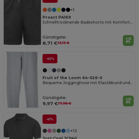
+1
Proact PA169
Schnelltrocknende Badeshorts mit Komfortbund
Günstigste:
8,71 €
13,15 €
-45%
Fruit of the Loom 64-026-0
Bequeme Jogginghose mit Elastikbund und Taschen
Günstigste:
9,97 €
17,98 €
-41%
+12
Just Cool JC040