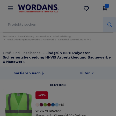
×
Wordans App
App holen
Bessere Preise in der App!
Startseite
Basic Kleidung | Accessoires
Arbeitskleidung
Arbeitskleidung Baugewerbe & Handwerk
Sicherheitsbekleidung HI-VIS
Groß- und Einzelhandel
L Lindgrün 100% Polyester
Sicherheitsbekleidung HI-VIS Arbeitskleidung Baugewerbe
& Handwerk
Sortieren nach
Filter
✓
ein Ergebnis.
-49%
+18
Yoko YHVW100
Paramedic Green/Hi Vis Yellow