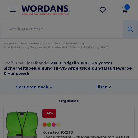
×
Wordans App
App holen
Bessere Preise in der App!
Startseite
Basic Kleidung | Accessoires
Arbeitskleidung
Arbeitskleidung Baugewerbe & Handwerk
Sicherheitsbekleidung HI-VIS
Groß- und Einzelhandel
2XL Lindgrün 100% Polyester
Sicherheitsbekleidung HI-VIS Arbeitskleidung Baugewerbe
& Handwerk
Sortieren nach
Filter
✓
3 Ergebnisse.
-41%
Korntex KX218
Hochsichtbare Sicherheitsweste mit Reflektorstreifen