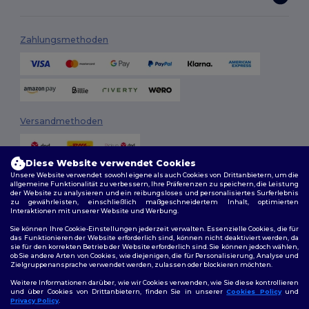
Zahlungsmethoden
Versandmethoden
Diese Website verwendet Cookies
Unsere Website verwendet sowohl eigene als auch Cookies von Drittanbietern, um die
allgemeine Funktionalität zu verbessern, Ihre Präferenzen zu speichern, die Leistung
der Website zu analysieren und ein reibungsloses und personalisiertes Surferlebnis
zu gewährleisten, einschließlich maßgeschneidertem Inhalt, optimierten
Interaktionen mit unserer Website und Werbung.
Folge uns
Sie können Ihre Cookie-Einstellungen jederzeit verwalten. Essenzielle Cookies, die für
das Funktionieren der Website erforderlich sind, können nicht deaktiviert werden, da
sie für den korrekten Betrieb der Website erforderlich sind. Sie können jedoch wählen,
ob Sie andere Arten von Cookies, wie diejenigen, die für Personalisierung, Analyse und
Zielgruppenansprache verwendet werden, zulassen oder blockieren möchten.
2026. Alle Rechte vorbehalten
Weitere Informationen darüber, wie wir Cookies verwenden, wie Sie diese kontrollieren
Allgemeine Geschäftsbedingungen
|
Personalisierungsrichtlinien
|
und über Cookies von Drittanbietern, finden Sie in unserer
Cookies Policy
und
Datenschutzbestimmungen
|
Cookie-Richtlinie
|
Site Map
Privacy Policy
.