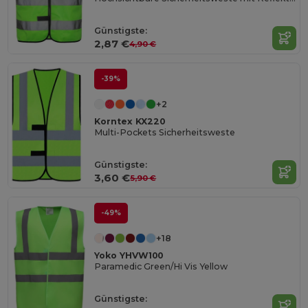
Günstigste:
2,87 €
4,90 €
-39%
+2
Korntex KX220
Multi-Pockets Sicherheitsweste
Günstigste:
3,60 €
5,90 €
-49%
+18
Yoko YHVW100
Paramedic Green/Hi Vis Yellow
Günstigste: