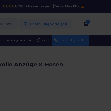
!
1.000+ Bewertungen
Deutschland
/
De
Suchen
Bestellung verfolgen
r
Werbegeschenke
Outlet
Individuell gestalten!
olle Anzüge & Hosen