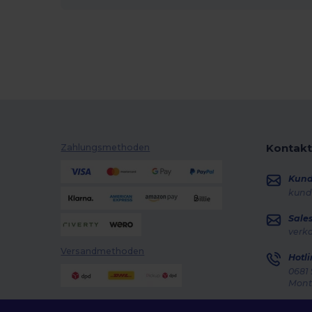
Kontakt
Zahlungsmethoden
Kun
kund
Sale
verk
Versandmethoden
Hotli
0681 
Monta
Auft