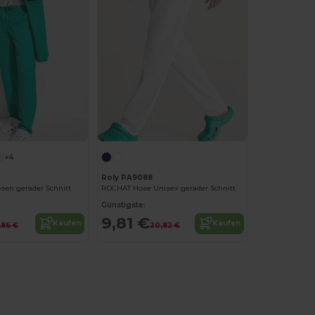
+4
Roly PA9088
sen gerader Schnitt
ROCHAT Hose Unisex gerader Schnitt
Günstigste:
9,81 €
Kaufen
Kaufen
,86 €
20,82 €