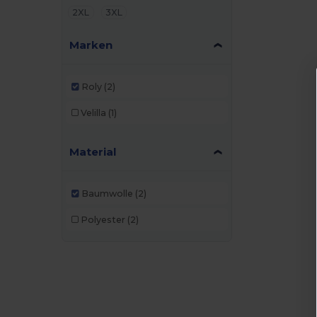
2XL
3XL
Marken
Roly
(2)
Velilla
(1)
Material
Baumwolle
(2)
Polyester
(2)