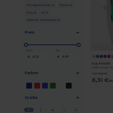
Anzüge & Hosen
Unisex
Roly
XS
Material : Baumwolle
Preis
Von
Zu
€
€
Roly PA9087
CARE Unisex Ho
Farben
Günstigste:
8,31 €
20
Größe
XS
S
M
L
XL