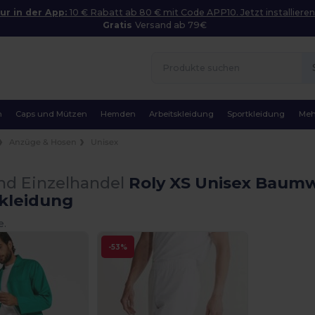
ur in der App:
10 € Rabatt ab 80 € mit Code APP10. Jetzt installieren
Gratis
Versand ab 79€
n
Caps und Mützen
Hemden
Arbeitskleidung
Sportkleidung
Meh
Anzüge & Hosen
Unisex
nd Einzelhandel
Roly XS Unisex Baumw
skleidung
e.
-53%