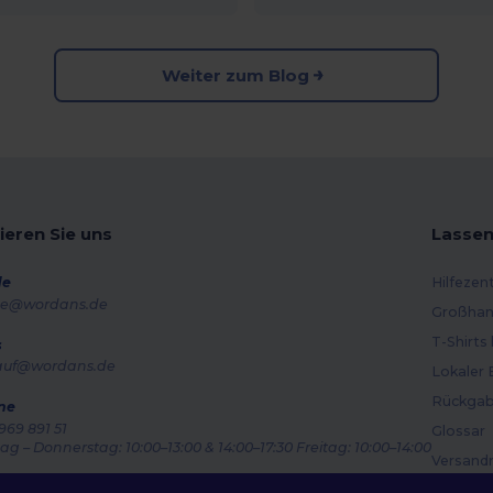
Weiter zum Blog
ieren Sie uns
Lassen
de
Hilfezen
e@wordans.de
Großhan
T-Shirts
s
auf@wordans.de
Lokaler 
Rückgab
ne
969 891 51
Glossar
g – Donnerstag: 10:00–13:00 & 14:00–17:30 Freitag: 10:00–14:00
Versand
ragsverfolgung
Gutsche