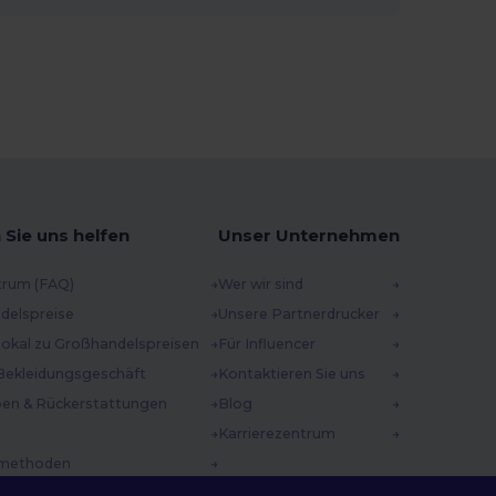
 Sie uns helfen
Unser Unternehmen
trum (FAQ)
Wer wir sind
delspreise
Unsere Partnerdrucker
 lokal zu Großhandelspreisen
Für Influencer
Bekleidungsgeschäft
Kontaktieren Sie uns
en & Rückerstattungen
Blog
Karrierezentrum
methoden
incodes