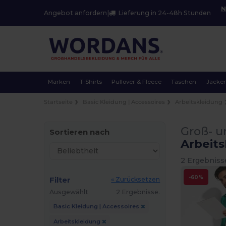
N
Angebot anfordern
|
Lieferung in 24-48h Stunden
Marken
T-Shirts
Pullover & Fleece
Taschen
Jacke
Startseite
Basic Kleidung | Accessoires
Arbeitskleidung
Groß- u
Sortieren nach
Arbeit
2 Ergebniss
-60%
Filter
« Zurücksetzen
Ausgewählt
2 Ergebnisse.
Basic Kleidung | Accessoires
Arbeitskleidung