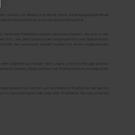
malen Schutz vor Nässe und Wind, ohne die Bewegungsfreiheit
sowohl funktional als auch strapazierfähig sind.
 maximale Flexibilität sorgen packbare Jacken, die sich in der
ustem PVC, wie dem praktischen Regenponcho von Splashmacs,
eifenfutter bei Larkwood sorgen zudem für einen angenehmen
e dem
Digitaldruck
lassen sich Logos und Schriftzüge präzise
ktische Details:
Regenjacken mit Reißverschluss
ermöglichen
Regenjacken für Herren
, um einheitliche Outfits für die ganze
 hin zu leuchtendem Gelb oder Rot. Profitieren Sie von unseren