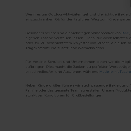
Wenn es um Outdoor-Aktivitäten geht, ist die richtige Bekl
einzuschränken. Ob für den täglichen Weg zum Kindergarten, Sc
Besonders beliebt sind die vielseitigen Windbreaker von
B&C
,
eigenen Tasche verstauen lassen – ideal für wechselhaftes
oder zu PU-beschichtetem Polyester von Proact, die auch b
Tragekomfort und zusätzliche Wärmeisolation.
Für Vereine, Schulen und Unternehmen bieten wir die Mögli
aufbringen. Dies macht die Jacken zu perfekten Werbeträgern
ein schnelles An- und Ausziehen, während
Modelle mit Tasch
Neben Kindergrößen führen wir auch passende Bekleidung f
Familie oder das gesamte Team zu erstellen. Unsere Produkte s
attraktiven Konditionen für Großbestellungen.