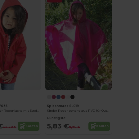
W035
Splashmacs SL019
Larkwood Kinder Regenjacke mit Streifenfutter
Kinder Regenponcho aus PVC für Outdoor-Abenteuer
Günstigste:
€
5,83 €
Kaufen
Kaufen
34,70 €
9,70 €