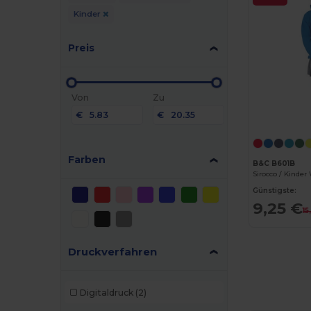
Kinder
Preis
Von
Zu
€
€
Farben
B&C B601B
Sirocco / Kinde
Günstigste:
9,25 €
15
Druckverfahren
Digitaldruck
(2)