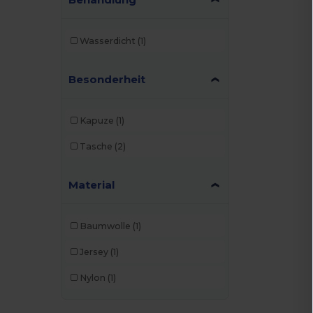
Wasserdicht
(1)
Besonderheit
Kapuze
(1)
Tasche
(2)
Material
Baumwolle
(1)
Jersey
(1)
Nylon
(1)