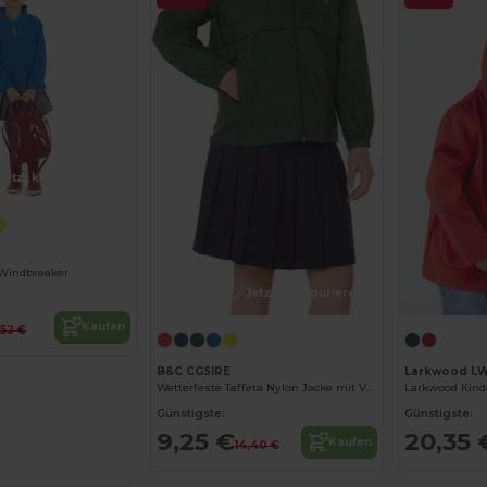
Jetzt konfigurieren!
r Windbreaker
Jetzt konfigurieren!
Kaufen
,52 €
B&C CGSIRE
Larkwood L
Wetterfeste Taffeta Nylon Jacke mit Verstaubarer Kapuze
Günstigste:
Günstigste:
9,25 €
20,35 
Kaufen
14,40 €