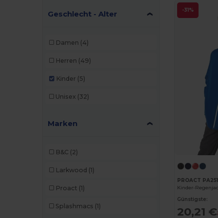
-31%
Geschlecht - Alter
Damen
(4)
Herren
(49)
Kinder
(5)
Unisex
(32)
Marken
B&C
(2)
Larkwood
(1)
PROACT PA25
Proact
(1)
Kinder-Regenja
Günstigste:
Splashmacs
(1)
20,21 €