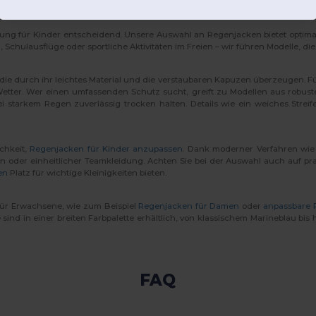
eidung für Kinder entscheidend. Unsere Auswahl an Regenjacken bietet opti
hulausflüge oder sportliche Aktivitäten im Freien – wir führen Modelle, die 
 die durch ihr leichtes Material und die verstaubaren Kapuzen überzeugen. Für
 Wetter. Wer einen umfassenden Schutz sucht, greift zu Modellen aus rob
ei starkem Regen zuverlässig trocken halten. Details wie ein weiches Str
chkeit,
Regenjacken für Kinder anzupassen
. Dank moderner Verfahren wi
 oder einheitlicher Teamkleidung. Achten Sie bei der Auswahl auch auf pra
en
Platz für wichtige Kleinigkeiten bieten.
ür Erwachsene, wie zum Beispiel
Regenjacken für Damen
oder
anpassbare 
ind in einer breiten Farbpalette erhältlich, von klassischem Marineblau bis
FAQ