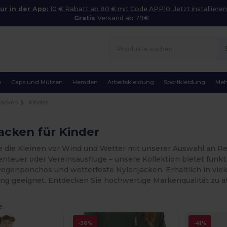
ur in der App:
10 € Rabatt ab 80 € mit Code APP10. Jetzt installieren
Gratis
Versand ab 79€
n
Caps und Mützen
Hemden
Arbeitskleidung
Sportkleidung
Meh
jacken
Kinder
acken für Kinder
e die Kleinen vor Wind und Wetter mit unserer Auswahl an Re
nteuer oder Vereinsausflüge – unsere Kollektion bietet funkt
Regenponchos und wetterfeste Nylonjacken. Erhältlich in viel
ung geeignet. Entdecken Sie hochwertige Markenqualität zu at
e.
-36%
-41%