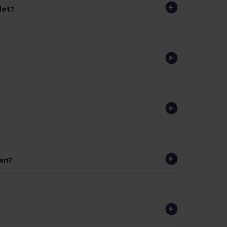
det?
?
an?