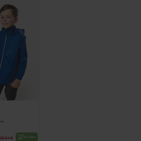
1
cke
Kaufen
29,24 €