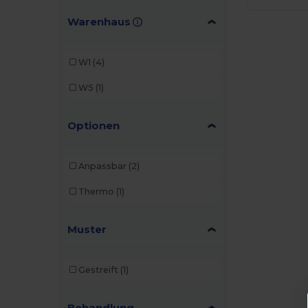
Warenhaus
W1
(4)
W5
(1)
Optionen
Anpassbar
(2)
Thermo
(1)
Muster
Gestreift
(1)
Behandlung