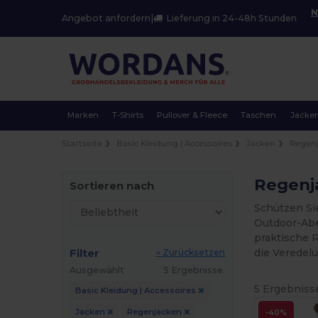
N
Angebot anfordern
|
Lieferung in 24-48h Stunden
Marken
T-Shirts
Pullover & Fleece
Taschen
Jacke
Startseite
Basic Kleidung | Accessoires
Jacken
Regen
Regenj
Sortieren nach
Schützen Si
Outdoor-Abe
praktische 
Filter
die Veredel
« Zurücksetzen
Ausgewählt
5 Ergebnisse.
5 Ergebniss
Basic Kleidung | Accessoires
Jacken
Regenjacken
-40%