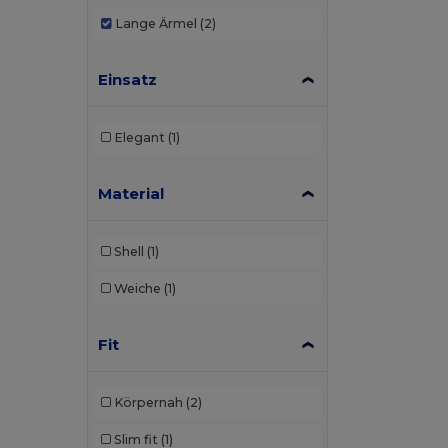
Russell
(1)
Lange Ärmel
(2)
Russell Collection
(4)
Einsatz
SOL'S
(3)
Elegant
(1)
Material
Shell
(1)
Weiche
(1)
Fit
Körpernah
(2)
Slim fit
(1)