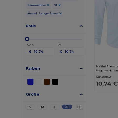
Himmelblau
XL
Ärmel : Lange Ärmel
Preis
Von
Zu
€
€
Malfini Premi
Farben
Günstigste:
10,74 €
Größe
XL
S
M
L
2XL