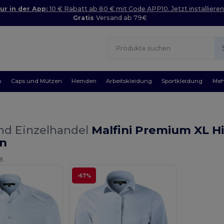
ur in der App:
10 € Rabatt ab 80 € mit Code APP10. Jetzt installieren
Gratis
Versand ab 79€
n
Caps und Mützen
Hemden
Arbeitskleidung
Sportkleidung
Meh
nd Einzelhandel
Malfini Premium XL 
n
e.
-67%