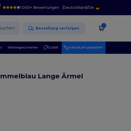
!
1.000+ Bewertungen
Deutschland
/
De
Suchen
Bestellung verfolgen
r
Werbegeschenke
Outlet
Individuell gestalten!
Himmelblau Lange Ärmel