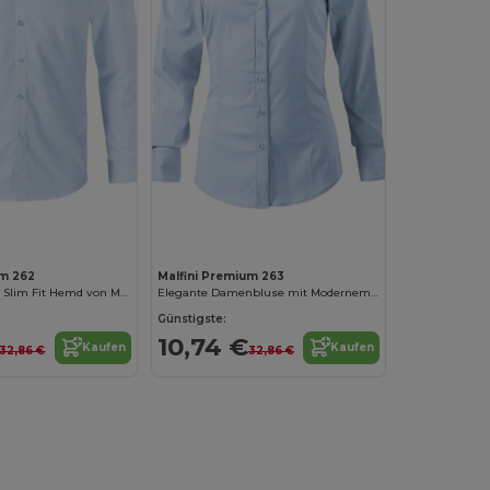
um 262
Malfini Premium 263
Elegante Herren Slim Fit Hemd von MalfiniPremium
Elegante Damenbluse mit Modernem Schnitt
Günstigste:
10,74 €
Kaufen
Kaufen
32,86 €
32,86 €