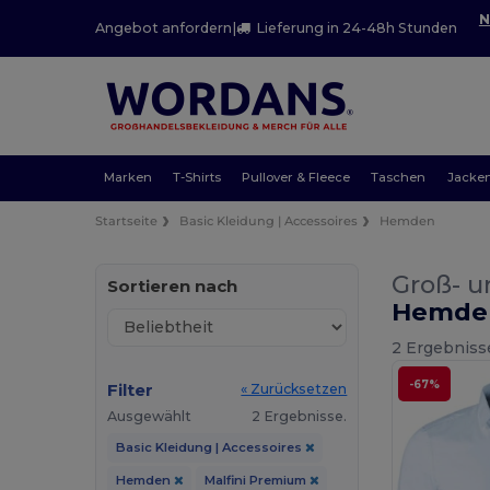
N
Angebot anfordern
|
Lieferung in 24-48h Stunden
Marken
T-Shirts
Pullover & Fleece
Taschen
Jacke
Startseite
Basic Kleidung | Accessoires
Hemden
Groß- u
Sortieren nach
Hemde
2 Ergebniss
-67%
Filter
« Zurücksetzen
Ausgewählt
2 Ergebnisse.
Basic Kleidung | Accessoires
Hemden
Malfini Premium