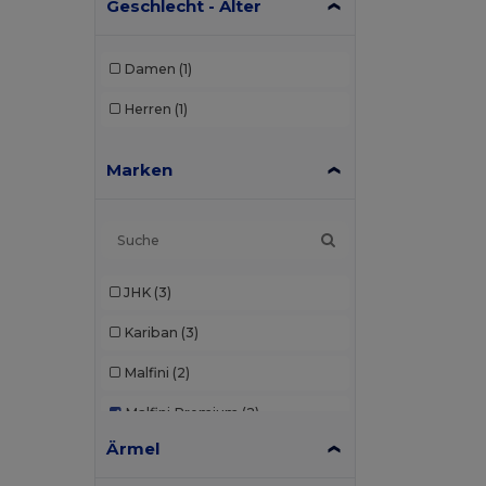
Geschlecht - Alter
Damen
(1)
Herren
(1)
Marken
JHK
(3)
Kariban
(3)
Malfini
(2)
Malfini Premium
(2)
Ärmel
Roly
(2)