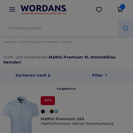
×
Wordans App
App holen
Bessere Preise in der App!
Startseite
Basic Kleidung | Accessoires
Hemden
Groß- und Einzelhandel
Malfini Premium XL Himmelblau
Hemden
Sortieren nach
Filter
✓
4 Ergebnisse.
-67%
Malfini Premium 260
MalfiniPremium Herren Sommerhemd