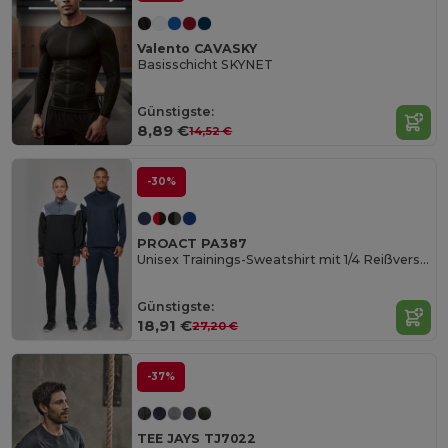
Valento CAVASKY
Basisschicht SKYNET
Günstigste:
8,89 €
14,52 €
-30%
PROACT PA387
Unisex Trainings-Sweatshirt mit 1/4 Reißverschluss
Günstigste:
18,91 €
27,20 €
-37%
TEE JAYS TJ7022