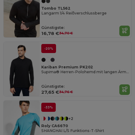
Tombo TL562
Langarm 1/4 Reißverschlussberge
Günstigste:
16,78 €
34,70 €
-20%
Kariban Premium PK202
Supima® Herren-Polohemd mit langen Ärmeln
Günstigste:
27,65 €
34,76 €
-33%
+2
Roly CA6670
SHANGHAI L/S Funktions-T-Shirt