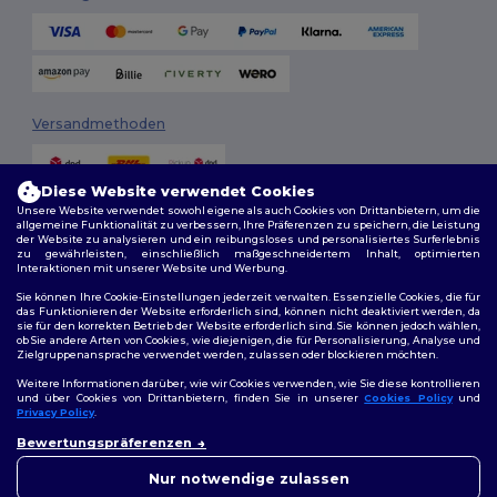
Versandmethoden
Diese Website verwendet Cookies
Unsere Website verwendet sowohl eigene als auch Cookies von Drittanbietern, um die
allgemeine Funktionalität zu verbessern, Ihre Präferenzen zu speichern, die Leistung
der Website zu analysieren und ein reibungsloses und personalisiertes Surferlebnis
zu gewährleisten, einschließlich maßgeschneidertem Inhalt, optimierten
Interaktionen mit unserer Website und Werbung.
Folge uns
Sie können Ihre Cookie-Einstellungen jederzeit verwalten. Essenzielle Cookies, die für
das Funktionieren der Website erforderlich sind, können nicht deaktiviert werden, da
sie für den korrekten Betrieb der Website erforderlich sind. Sie können jedoch wählen,
ob Sie andere Arten von Cookies, wie diejenigen, die für Personalisierung, Analyse und
Zielgruppenansprache verwendet werden, zulassen oder blockieren möchten.
2026. Alle Rechte vorbehalten
Weitere Informationen darüber, wie wir Cookies verwenden, wie Sie diese kontrollieren
Allgemeine Geschäftsbedingungen
|
Personalisierungsrichtlinien
|
und über Cookies von Drittanbietern, finden Sie in unserer
Cookies Policy
und
Datenschutzbestimmungen
|
Cookie-Richtlinie
|
Site Map
Privacy Policy
.
👋
Hallo
Bewertungspräferenzen
Wenn Sie Fragen oder
Berlin
|
Hamburg
|
München
|
Köln
|
Frankfurt
|
Essen
|
Dortmund
|
Bedenken haben, können Sie
Nur notwendige zulassen
Stuttgart
|
Düsseldorf
|
Bremen
uns jederzeit kontaktieren.