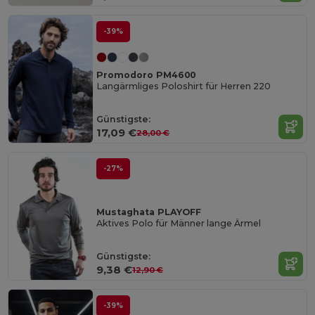
-39%
Promodoro PM4600
Langärmliges Poloshirt für Herren 220
Günstigste:
17,09 €
28,00 €
-27%
Mustaghata PLAYOFF
Aktives Polo für Männer lange Ärmel
Günstigste:
9,38 €
12,90 €
-39%