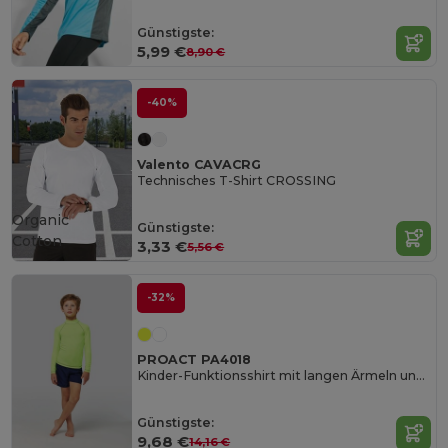
Günstigste:
5,99 €
8,90 €
-40%
Valento CAVACRG
Technisches T-Shirt CROSSING
Organic
Günstigste:
Cotton
3,33 €
5,56 €
-32%
PROACT PA4018
Kinder-Funktionsshirt mit langen Ärmeln und UV-Schutz
Günstigste:
9,68 €
14,16 €