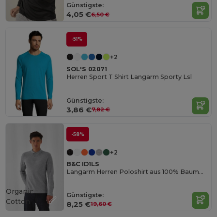
Günstigste:
4,05 €
6,50 €
-51%
+2
SOL'S 02071
Herren Sport T Shirt Langarm Sporty Lsl
Günstigste:
3,86 €
7,82 €
-58%
+2
B&C ID1LS
Langarm Herren Poloshirt aus 100% Baumwolle
Organic
Günstigste:
Cotton
8,25 €
19,60 €