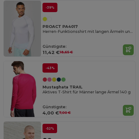
-39%
PROACT PA4017
Herren-Funktionsshirt mit langen Ärmeln und UV-Schutz
Günstigste:
11,42 €
18,65 €
-43%
Mustaghata TRAIL
Aktives T-Shirt für Männer lange Ärmel 140 g
Günstigste:
4,00 €
7,00 €
-52%