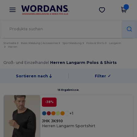
×
Wordans App
App holen
Bessere Preise in der App!
Startseite
Basic Kleidung | Accessoires
Sportkleidung
Polos & Shirts
Langarm
Herren
Groß- und Einzelhandel
Herren Langarm Polos & Shirts
Sortieren nach
Filter
✓
15 Ergebnisse.
-38%
+1
JHK JK910
Herren Langarm Sportshirt