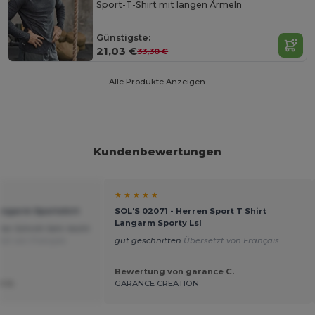
Sport-T-Shirt mit langen Ärmeln
Günstigste:
21,03 €
33,30 €
Alle Produkte Anzeigen.
Kundenbewertungen
★ ★ ★ ★ ★
Langarm Sportshirt
SOL'S 02071 - Herren Sport T Shirt
Langarm Sporty Lsl
er Schnitt Sehr leicht
tzt von Français
gut geschnitten
Übersetzt von Français
Bewertung von garance C.
t U.
GARANCE CREATION