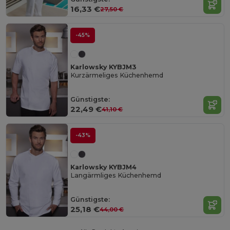
16,33 €
27,50 €
-45%
Karlowsky KYBJM3
Kurzärmeliges Küchenhemd
Günstigste:
22,49 €
41,10 €
-43%
Karlowsky KYBJM4
Langärmliges Küchenhemd
Günstigste:
25,18 €
44,00 €