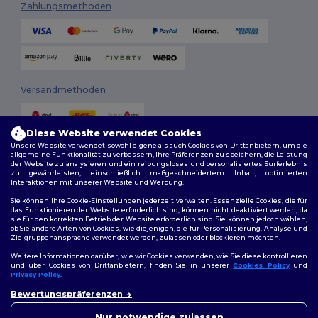
Zahlungsmethoden
Versandmethoden
Diese Website verwendet Cookies
Unsere Website verwendet sowohl eigene als auch Cookies von Drittanbietern, um die
allgemeine Funktionalität zu verbessern, Ihre Präferenzen zu speichern, die Leistung
der Website zu analysieren und ein reibungsloses und personalisiertes Surferlebnis
zu gewährleisten, einschließlich maßgeschneidertem Inhalt, optimierten
Interaktionen mit unserer Website und Werbung.
Folge uns
Sie können Ihre Cookie-Einstellungen jederzeit verwalten. Essenzielle Cookies, die für
das Funktionieren der Website erforderlich sind, können nicht deaktiviert werden, da
sie für den korrekten Betrieb der Website erforderlich sind. Sie können jedoch wählen,
ob Sie andere Arten von Cookies, wie diejenigen, die für Personalisierung, Analyse und
Zielgruppenansprache verwendet werden, zulassen oder blockieren möchten.
2026. Alle Rechte vorbehalten
Weitere Informationen darüber, wie wir Cookies verwenden, wie Sie diese kontrollieren
Allgemeine Geschäftsbedingungen
|
Personalisierungsrichtlinien
|
und über Cookies von Drittanbietern, finden Sie in unserer
Cookies Policy
und
Datenschutzbestimmungen
|
Cookie-Richtlinie
|
Site Map
Privacy Policy
.
👋
Hallo
Bewertungspräferenzen
Wenn Sie Fragen oder
Berlin
|
Hamburg
|
München
|
Köln
|
Frankfurt
|
Essen
|
Dortmund
|
Bedenken haben, können Sie
Nur notwendige zulassen
Stuttgart
|
Düsseldorf
|
Bremen