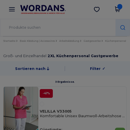
×
Wordans App
App holen
Bessere Preise in der App!
Startseite
Basic Kleidung | Accessoires
Arbeitskleidung
Gastgewerbe
Küchenpersonal
Groß- und Einzelhandel
2XL Küchenpersonal Gastgewerbe
Sortieren nach
Filter
✓
3 Ergebnisse.
-41%
VELILLA V33005
Komfortable Unisex Baumwoll-Arbeitshose für Profis
Günstigste: