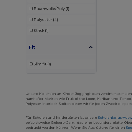
Baumwolle/Poly
(1)
Polyester
(4)
Strick
(1)
Fit
Slim fit
(1)
Unsere Kollektion an Kinder-Jogginghosen vereint maximalen K
namhafter Marken wie Fruit of the Loom, Kariban und Tombo,
Polyester-Interlock-Stoffen bieten wir für jeden Zweck die pa
Für Schulen und Kindergärten ist unsere
Schulanfangs-Ausw
beispielsweise Belcoro-Garn, das eine besonders glatte Obe
bedruckt werden können. Wenn Sie Ausrüstung für einen
Spo