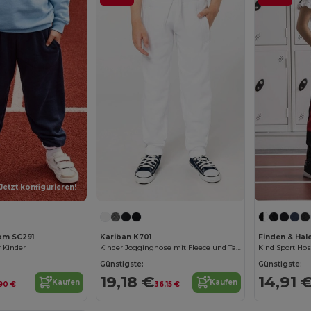
Jetzt konfigurieren!
oom SC291
Kariban K701
Finden & Hal
 Kinder
Kinder Jogginghose mit Fleece und Taschen
Kind Sport Ho
Günstigste:
Günstigste:
19,18 €
14,91 
Kaufen
Kaufen
,90 €
36,15 €