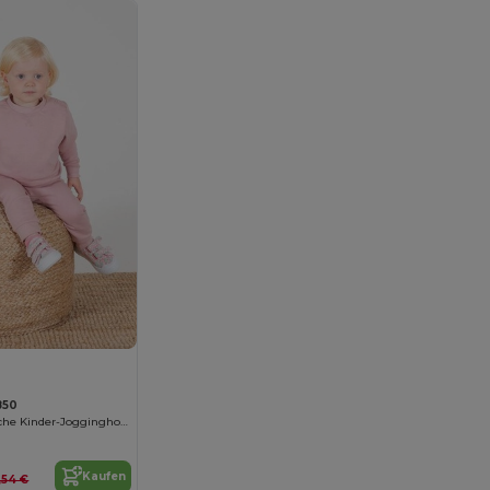
850
Umweltfreundliche Kinder-Jogginghose
Kaufen
,54 €