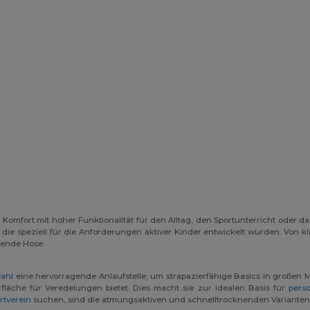
omfort mit hoher Funktionalität für den Alltag, den Sportunterricht oder da
 die speziell für die Anforderungen aktiver Kinder entwickelt wurden. Von
ssende Hose.
ahl
eine hervorragende Anlaufstelle, um strapazierfähige Basics in großen 
rfläche für Veredelungen bietet. Dies macht sie zur idealen Basis für
pers
rtverein
suchen, sind die atmungsaktiven und schnelltrocknenden Varianten