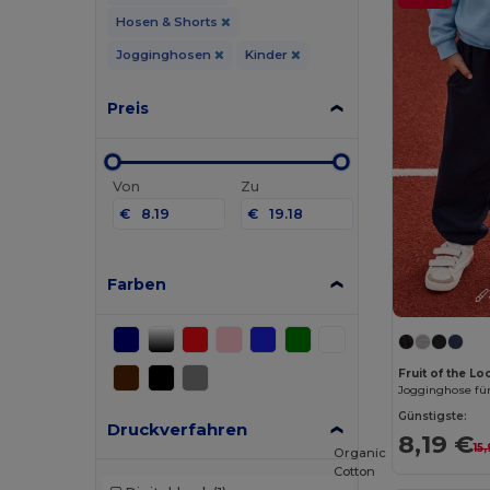
Hosen & Shorts
Jogginghosen
Kinder
Preis
Von
Zu
€
€
Farben
Fruit of the L
Jogginghose für
Günstigste:
Druckverfahren
8,19 €
15
Organic
Cotton