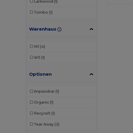
Larkwood
(1)
Tombo
(1)
Warenhaus
W1
(4)
W5
(1)
Optionen
Anpassbar
(1)
Organic
(1)
Recycelt
(1)
Tear Away
(2)