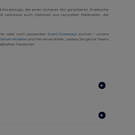
 Kordelzüge, die einen sicheren Sitz garantieren. Praktische
t Larkwood auch Optionen aus recycelten Materialien, die
fen oder nach passenden
Event-Giveaways
suchen – unsere
Damen-Modelle
und Herrenvarianten, sodass Sie ganze Teams
lebhaften Farbtönen.