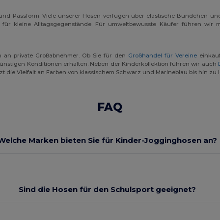
t und Passform. Viele unserer Hosen verfügen über elastische Bündchen und
für kleine Alltagsgegenstände. Für umweltbewusste Käufer führen wir mi
h an private Großabnehmer. Ob Sie für den
Großhandel für Vereine
einkau
 günstigen Konditionen erhalten. Neben der Kinderkollektion führen wir auch
tzt die Vielfalt an Farben von klassischem Schwarz und Marineblau bis hin zu 
FAQ
Welche Marken bieten Sie für Kinder-Jogginghosen an?
Sind die Hosen für den Schulsport geeignet?