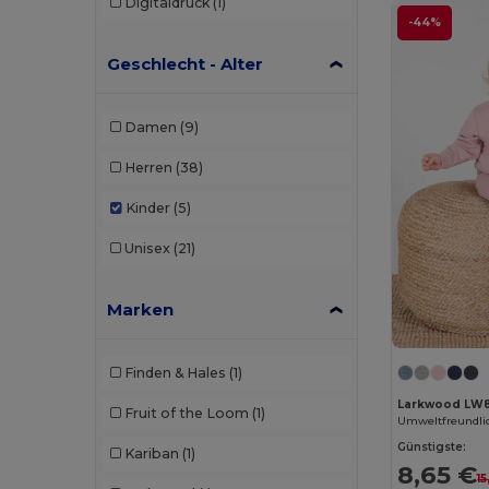
Digitaldruck
(1)
-44%
Geschlecht - Alter
Damen
(9)
Herren
(38)
Kinder
(5)
Unisex
(21)
Marken
Finden & Hales
(1)
Larkwood LW
Fruit of the Loom
(1)
Günstigste:
Kariban
(1)
8,65 €
15