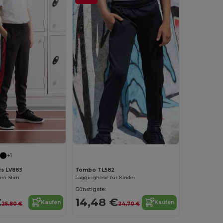
+1
es LV883
Tombo TL582
sen Slim
Jogginghose für Kinder
Günstigste:
€
14,48 €
Kaufen
Kaufen
25,80 €
24,70 €