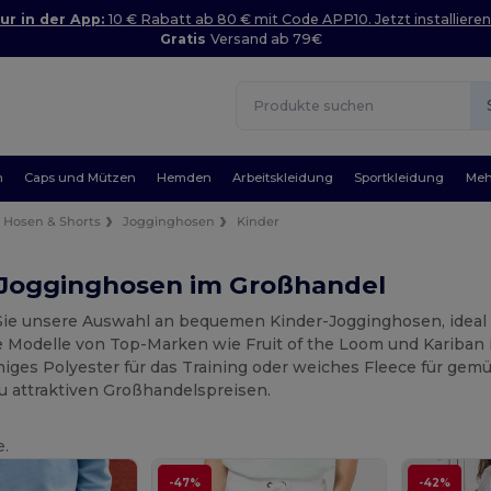
ur in der App:
10 € Rabatt ab 80 € mit Code APP10. Jetzt installieren
Gratis
Versand ab 79€
n
Caps und Mützen
Hemden
Arbeitskleidung
Sportkleidung
Meh
Hosen & Shorts
Jogginghosen
Kinder
 Jogginghosen im Großhandel
ie unsere Auswahl an bequemen Kinder-Jogginghosen, ideal fü
 Modelle von Top-Marken wie Fruit of the Loom und Kariban 
higes Polyester für das Training oder weiches Fleece für gemü
zu attraktiven Großhandelspreisen.
e.
-47%
-42%