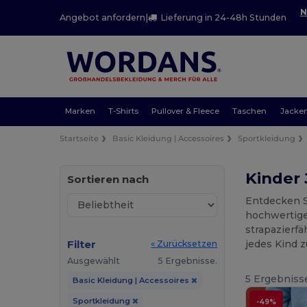
N
Angebot anfordern
|
Lieferung in 24-48h Stunden
Marken
T-Shirts
Pullover & Fleece
Taschen
Jacke
Startseite
Basic Kleidung | Accessoires
Sportkleidung
Kinder
Sortieren nach
Entdecken S
hochwertige
strapazierfä
Filter
jedes Kind 
« Zurücksetzen
Ausgewählt
5 Ergebnisse.
5 Ergebniss
Basic Kleidung | Accessoires
Sportkleidung
-49%