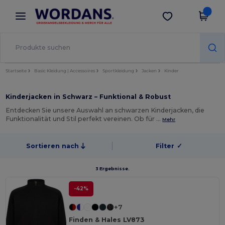
×
Wordans App
App holen
Bessere Preise in der App!
Startseite
Basic Kleidung | Accessoires
Sportkleidung
Jacken
Kinder
Kinderjacken in Schwarz – Funktional & Robust
Entdecken Sie unsere Auswahl an schwarzen Kinderjacken, die
Funktionalität und Stil perfekt vereinen. Ob für …
Mehr
Sortieren nach
Filter
✓
3 Ergebnisse.
-42%
+7
Finden & Hales LV873