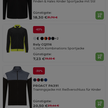
Finden & Hales Kinder Sportjacke mit Stil
Günstigste:
18,30 €
31,70 €
-63%
+2
Roly CQ1116
ILIADA Kombinations Sportjacke
Günstigste:
7,23 €
19,55 €
-30%
PROACT PA391
Trainingsjacke mit Reißverschluss für Kinder
Günstigste:
20,50 €
29,44 €