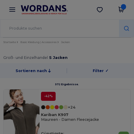
×
Wordans App
App holen
Bessere Preise in der App!
Startseite
Basic Kleidung | Accessoires
Jacken
Groß- und Einzelhandel
S Jacken
Sortieren nach
Filter
✓
572 Ergebnisse.
-42%
+24
Kariban K907
Maureen - Damen Fleecejacke
Günstigste: