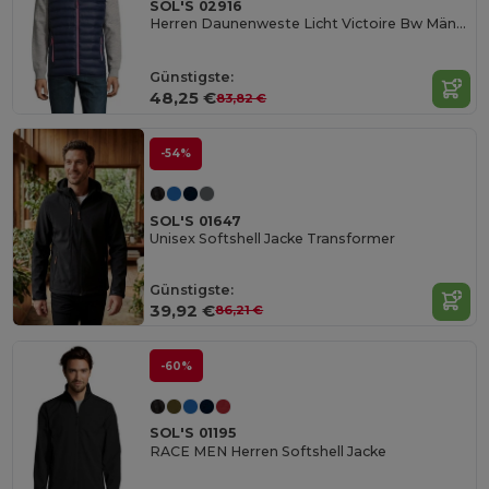
SOL'S 02916
Herren Daunenweste Licht Victoire Bw Männer
Günstigste:
48,25 €
83,82 €
-54%
SOL'S 01647
Unisex Softshell Jacke Transformer
Günstigste:
39,92 €
86,21 €
-60%
SOL'S 01195
RACE MEN Herren Softshell Jacke