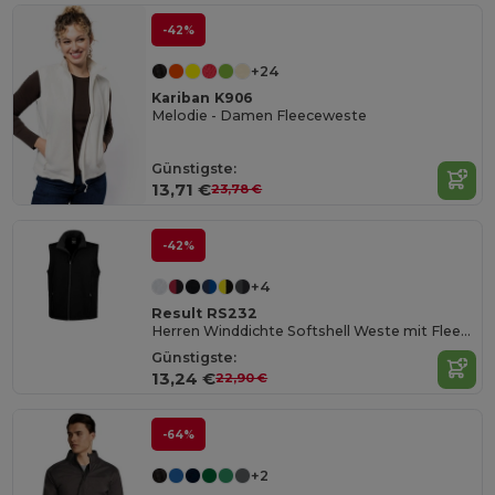
-42%
+24
Kariban K906
Melodie - Damen Fleeceweste
Günstigste:
13,71 €
23,78 €
-42%
+4
Result RS232
Herren Winddichte Softshell Weste mit Fleece
Günstigste:
13,24 €
22,90 €
-64%
+2