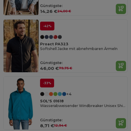
Günstigste:
14,26 €
24,00 €
-42%
Proact PA323
Softshell Jacke mit abnehmbaren Ärmeln
Günstigste:
46,00 €
79,75 €
-33%
+4
SOL'S 01618
Wasserabweisender Windbreaker Unisex Shift
Günstigste:
8,71 €
12,94 €