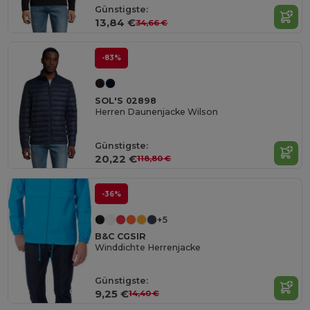
Günstigste:
13,84 €
34,66 €
-83%
SOL'S 02898
Herren Daunenjacke Wilson
Günstigste:
20,22 €
118,80 €
-36%
+5
B&C CGSIR
Winddichte Herrenjacke
Günstigste:
9,25 €
14,40 €