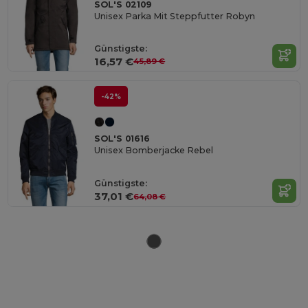
SOL'S 02109
Unisex Parka Mit Steppfutter Robyn
Günstigste:
16,57 €
45,89 €
-42%
SOL'S 01616
Unisex Bomberjacke Rebel
Günstigste:
37,01 €
64,08 €