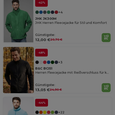
-42%
+4
JHK JK300M
JHK Herren Fleecejacke für Stil und Komfort
Günstigste:
12,00 €
20,70 €
-48%
+3
B&C BCI51
Herren Fleecejacke mit Reißverschluss für kalte Tage
Günstigste:
13,05 €
24,90 €
-44%
+22