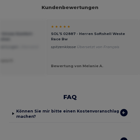
Kundenbewertungen
★ ★ ★ ★ ★
e Unisex Komfort-
SOL'S 02887 - Herren Softshell Weste
schen
Race Bw
wartungen.
Übersetzt
spitzenklasse
Übersetzt von Français
hane P.
Bewertung von Melanie A.
FAQ
Können Sie mir bitte einen Kostenvoranschlag
machen?