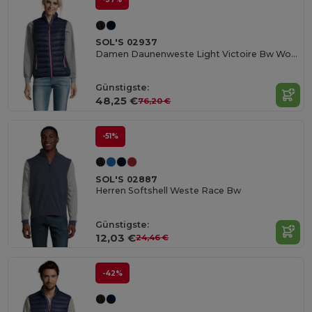
SOL'S 02937
Damen Daunenweste Light Victoire Bw Women
Günstigste:
48,25 €
76,20 €
-51%
SOL'S 02887
Herren Softshell Weste Race Bw
Günstigste:
12,03 €
24,46 €
-42%