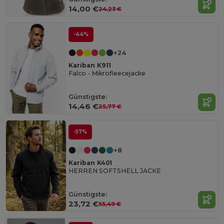
14,00 €
24,23 €
-44%
+24
Kariban K911
Falco - Mikrofleecejacke
Günstigste:
14,46 €
25,77 €
-57%
+8
Kariban K401
HERREN SOFTSHELL JACKE
Günstigste:
23,72 €
55,49 €