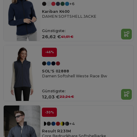
+6
Kariban K400
DAMEN SOFTSHELL JACKE
Günstigste:
26,62 €
41,01 €
-46%
SOL'S 02888
Damen Softshell Weste Race Bw
Günstigste:
12,03 €
22,24 €
-30%
+4
Result R231M
Core Bedruckbare Softshelljacke