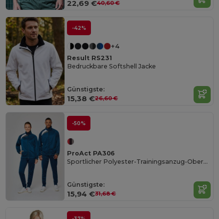
22,69 €
40,60 €
-42%
+4
Result RS231
Bedruckbare Softshell Jacke
Günstigste:
15,38 €
26,60 €
-50%
ProAct PA306
Sportlicher Polyester-Trainingsanzug-Oberteil
Günstigste:
15,94 €
31,68 €
-37%