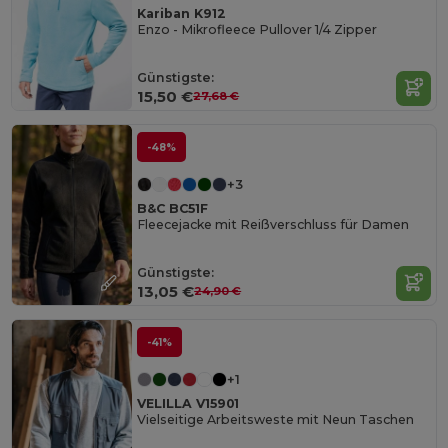
Kariban K912
Enzo - Mikrofleece Pullover 1/4 Zipper
Günstigste:
15,50 €
27,68 €
-48%
+3
B&C BC51F
Fleecejacke mit Reißverschluss für Damen
Günstigste:
13,05 €
24,90 €
-41%
+1
VELILLA V15901
Vielseitige Arbeitsweste mit Neun Taschen