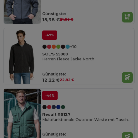
Günstigste:
15,38 €
21,86 €
-47%
+10
SOL'S 55000
Herren Fleece Jacke North
Günstigste:
12,22 €
22,92 €
-44%
Result RS127
Multifunktionale Outdoor-Weste mit Taschen
Günstigste: