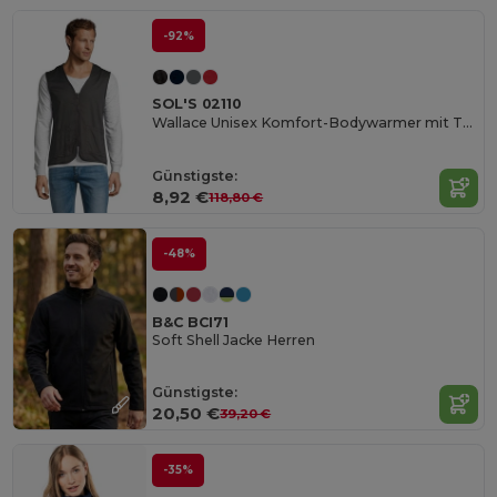
-92%
SOL'S 02110
Wallace Unisex Komfort-Bodywarmer mit Taschen
Günstigste:
8,92 €
118,80 €
-48%
B&C BCI71
Soft Shell Jacke Herren
Günstigste:
20,50 €
39,20 €
-35%