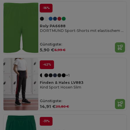
-16%
Roly PA6688
DORTMUND Sport-Shorts mit elastischem Bund und innenliegendem Kordelzug und Sicherheitsnähten
Günstigste:
5,90 €
6,99 €
-42%
+1
Finden & Hales LV883
Kind Sport Hosen Slim
Günstigste:
14,91 €
25,80 €
-31%