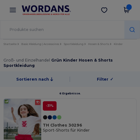
×
Wordans App
App holen
Bessere Preise in der App!
Startseite
Basic Kleidung | Accessoires
Sportkleidung
Hosen & Shorts
Kinder
Groß- und Einzelhandel
Grün Kinder Hosen & Shorts
Sportkleidung
Sortieren nach
Filter
✓
6 Ergebnisse.
-31%
TH Clothes 30296
Sport-Shorts für Kinder