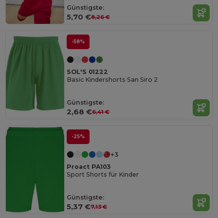
Günstigste:
5,70 €
8,26 €
-58%
SOL'S 01222
Basic Kindershorts San Siro 2
Günstigste:
2,68 €
6,41 €
-25%
+3
Proact PA103
Sport Shorts für Kinder
Günstigste:
5,37 €
7,13 €