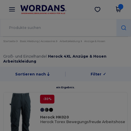
×
Wordans App
App holen
Bessere Preise in der App!
Startseite
Basic Kleidung | Accessoires
Arbeitskleidung
Anzüge & Hosen
Groß- und Einzelhandel
Herock 4XL Anzüge & Hosen
Arbeitskleidung
Sortieren nach
Filter
✓
ein Ergebnis.
-30%
Herock HK020
Herock Torex Bewegungsfreude Arbeitshose