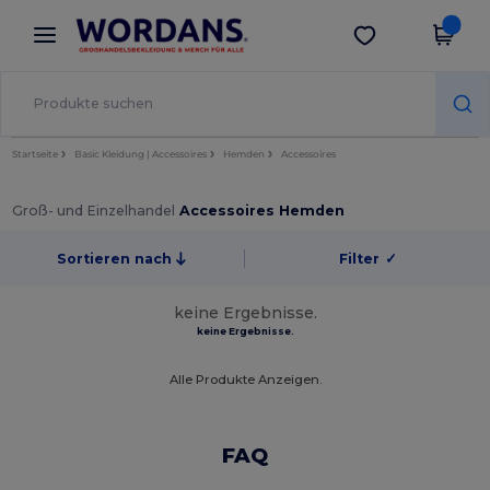
×
Wordans App
App holen
Bessere Preise in der App!
Startseite
Basic Kleidung | Accessoires
Hemden
Accessoires
Groß- und Einzelhandel
Accessoires Hemden
Sortieren nach
Filter
✓
keine Ergebnisse.
keine Ergebnisse.
Alle Produkte Anzeigen.
FAQ