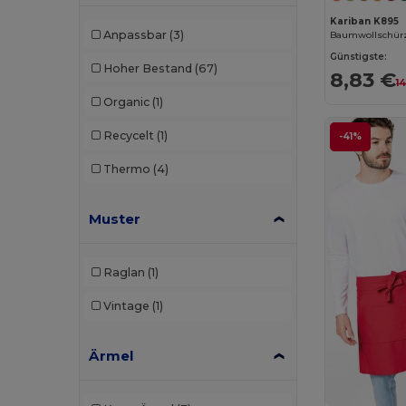
Kariban K895
Anpassbar
(3)
Baumwollschürz
Günstigste:
Hoher Bestand
(67)
8,83 €
1
Organic
(1)
Recycelt
(1)
-41%
Thermo
(4)
Muster
Raglan
(1)
Vintage
(1)
Ärmel