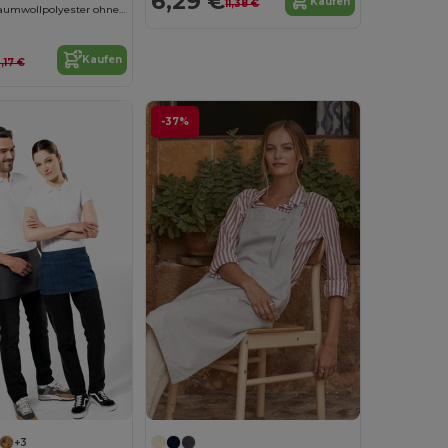
6,29 €
Kaufen
11,38 €
Schürze aus Baumwollpolyester ohne Tasche
Kaufen
2,17 €
-37%
+3