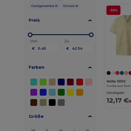
Gastgewerbe
Unisex
-36%
Preis
Von
Zu
€
€
Farben
Velilla 36132
Günstigste:
12,17 €
1
Größe
XS
S
M
L
XL