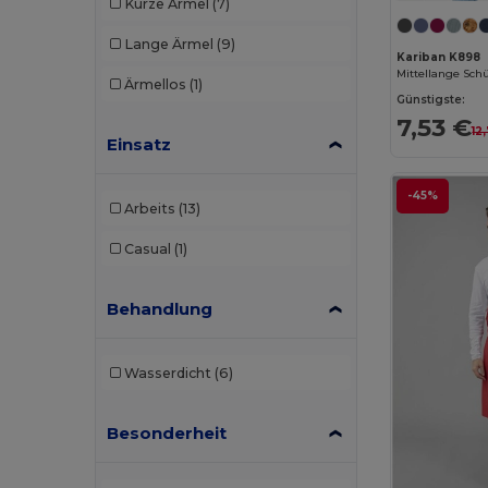
Kurze Ärmel
(7)
Lange Ärmel
(9)
Kariban K898
Mittellange Sch
Ärmellos
(1)
Günstigste:
7,53 €
12
Einsatz
-45%
Arbeits
(13)
Casual
(1)
Behandlung
Wasserdicht
(6)
Besonderheit