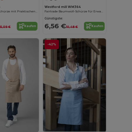
6
Westford mill WM364
Bistro Kellnerschürze mit Praktischen Taschen
Fairtrade Baumwoll-Schürze für Erwachsene
Günstigste:
6,56 €
Kaufen
Kaufen
15,09 €
10,48 €
-42%