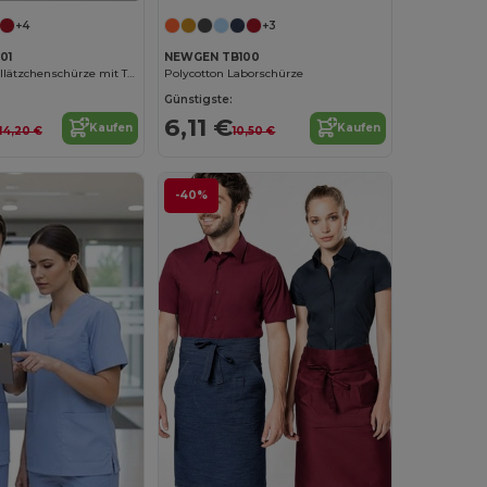
+4
+3
01
NEWGEN TB100
100% Baumwolllätzchenschürze mit Tasche
Polycotton Laborschürze
Günstigste:
6,11 €
Kaufen
Kaufen
14,20 €
10,50 €
-40%