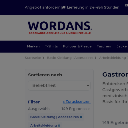
N
Angebot anfordern
|
Lieferung in 24-48h Stunden
Marken
T-Shirts
Pullover & Fleece
Taschen
Jacke
Startseite
Basic Kleidung | Accessoires
Arbeitskleidung
Gastro
Sortieren nach
Entdecken S
Gastgewerbe
medizinische
Filter
Basis für Ih
« Zurücksetzen
Ausgewählt
149 Ergebnisse.
Basic Kleidung | Accessoires
149 Ergebni
Arbeitskleidung