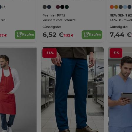
+3
Premier PR115
NEWGEN TB2
ürze
Wasserdichte Schürze
Günstigste:
Günstigste:
6,52 €
7,44 €
Kaufen
Kaufen
,77 €
11,52 €
-36%
-51%