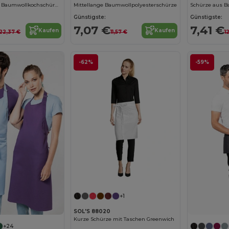
Kariban Vintage Baumwollkochschürze für Profis
Mittellange Baumwollpolyesterschürze
Günstigste:
Günstigste:
7,07 €
7,41 €
Kaufen
Kaufen
22,37 €
11,57 €
1
-62%
-59%
+1
SOL'S 88020
Kurze Schürze mit Taschen Greenwich
+24