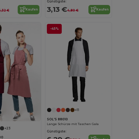
Günstigste:
3,13 €
Kaufen
Kaufen
5,32 €
4,80 €
-45%
+11
SOL'S 88010
Lange Schürze mit Taschen Gala
+23
Günstigste:
00