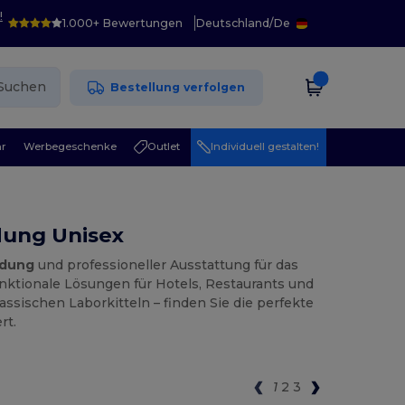
!
1.000+ Bewertungen
Deutschland
/
De
Suchen
Bestellung verfolgen
r
Werbegeschenke
Outlet
Individuell gestalten!
dung Unisex
idung
und professioneller Ausstattung für das
nktionale Lösungen für Hotels, Restaurants und
assischen Laborkitteln – finden Sie die perfekte
rt.
1
2
3