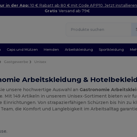
ur in der App:
10 € Rabatt ab 80 € mit Code APP10. Jetzt installieren
Gratis
Versand ab 79€
n
Caps und Mützen
Hemden
Arbeitskleidung
Sportkleidung
Meh
Gastgewerbe
Unisex
nomie Arbeitskleidung & Hotelbeklei
ie unsere hochwertige Auswahl an
Gastronomie Arbeitskle
. Mit 149 Artikeln in unserem Unisex-Sortiment bieten wir fu
 Einrichtungen. Von strapazierfähigen Schürzen bis hin zu kl
r Team, die Komfort und Langlebigkeit im Arbeitsalltag garantie
sse.