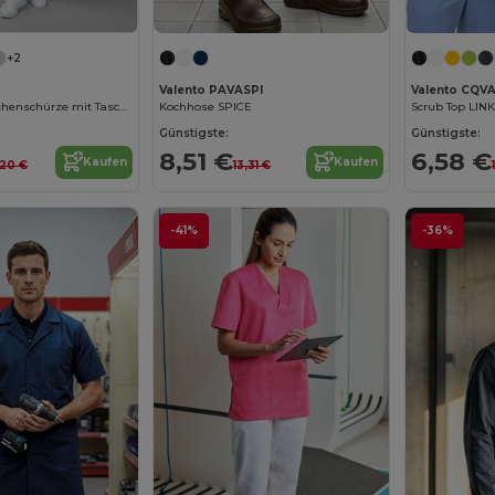
+2
Valento PAVASPI
Valento CQVA
Polycotton Lätzchenschürze mit Tasche
Kochhose SPICE
Scrub Top LINK
Günstigste:
Günstigste:
8,51 €
6,58 €
Kaufen
Kaufen
1,20 €
13,31 €
-41%
-36%