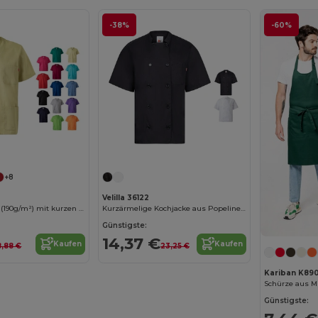
-38%
-60%
+8
Velilla 36122
Tunika aus Twill (190g/m²) mit kurzen Ärmeln, aus Polyester (65%) und Baumwolle (35%)
Kurzärmelige Kochjacke aus Popeline (110 g/m²) aus Baumwolle (35 %) und Polyester (65 %)
Günstigste:
14,37 €
Kaufen
Kaufen
8,88 €
23,25 €
Kariban K89
Schürze aus 
Günstigste: