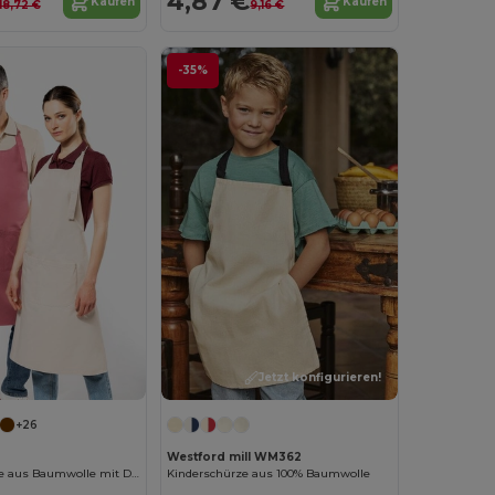
4,87 €
Kaufen
Kaufen
18,72 €
9,16 €
-35%
Jetzt konfigurieren!
+26
Westford mill WM362
Küchenschürze aus Baumwolle mit Doppeltasche
Kinderschürze aus 100% Baumwolle