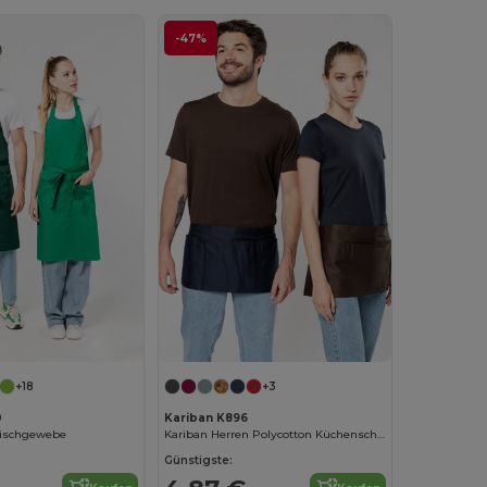
-47%
+18
+3
0
Kariban K896
Mischgewebe
Kariban Herren Polycotton Küchenschürze mit Taschen
Günstigste: