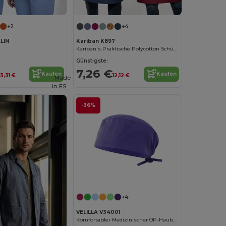
+2
+4
LIN
Kariban K897
Kariban's Praktische Polycotton Schürze für Herren
Günstigste:
7,26 €
Kaufen
Kaufen
13,31 €
12,12 €
Made
in
ES
-36%
+4
VELILLA V34001
Komfortabler Medizinischer OP-Haube für Damen