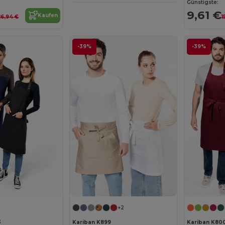
Günstigste:
9,61 €
Kaufen
16,94 €
1
-39%
-39%
+2
3
Kariban K899
Kariban K80