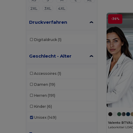
2XL
3XL
4XL
-36%
Druckverfahren
Digitaldruck
(1)
Geschlecht - Alter
Accessoires
(1)
Damen
(19)
Herren
(191)
Kinder
(6)
Unisex
(149)
Valento BTVA
Laborkittel LOAD