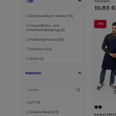
Typ
Günstigste:
10,83 €
Arbeitsuniform Kellner
(13)
-35%
Gesundheits- und
Schönheitskleidung
(21)
Küchenpersonal
(36)
Schürzen
(74)
Shirts
(2)
Marken
ATF
(1)
Dickies Medical
(1)
Kariban K800