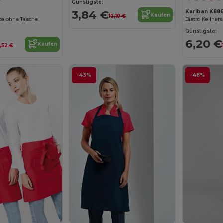
Günstigste:
3,84 €
Kariban K88
Kaufen
10,19 €
e ohne Tasche
Günstigste:
6,20 €
Kaufen
4,52 €
-43%
-48%