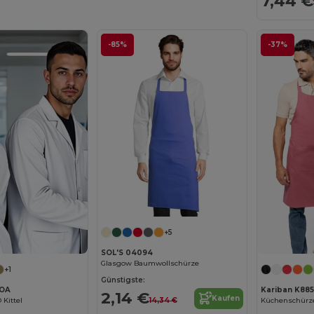
7,44 €
-85%
-37%
+5
SOL'S 04094
Glasgow Baumwollschürze
+1
Günstigste:
LOA
Kariban K885
2,14 €
Kaufen
14,34 €
 Kittel