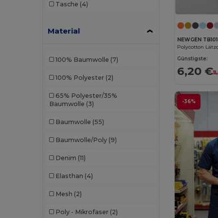
Tasche
(4)
Material
NEWGEN TB101
Günstigste:
100% Baumwolle
(7)
6,20 €
1
100% Polyester
(2)
65% Polyester/35%
-36%
Baumwolle
(3)
Baumwolle
(55)
Baumwolle/Poly
(9)
Denim
(11)
Elasthan
(4)
Mesh
(2)
Poly - Mikrofaser
(2)