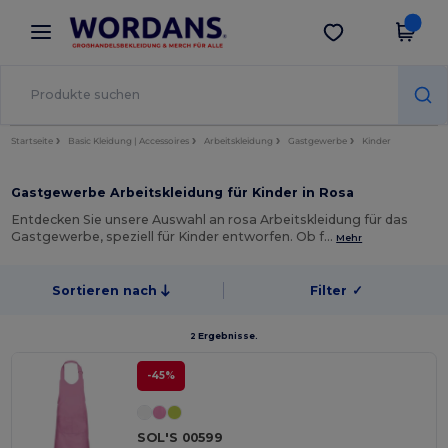
×
Wordans App
App holen
Bessere Preise in der App!
Startseite
Basic Kleidung | Accessoires
Arbeitskleidung
Gastgewerbe
Kinder
Gastgewerbe Arbeitskleidung für Kinder in Rosa
Entdecken Sie unsere Auswahl an rosa Arbeitskleidung für das
Gastgewerbe, speziell für Kinder entworfen. Ob f…
Mehr
Sortieren nach
Filter
✓
2 Ergebnisse.
-45%
SOL'S 00599