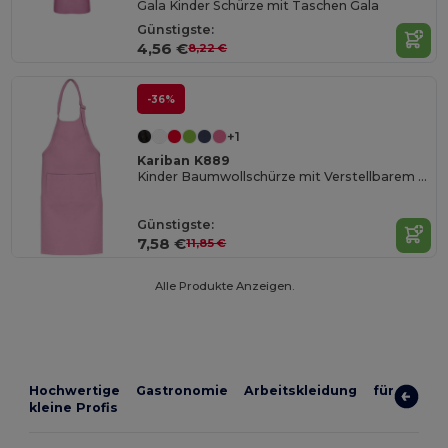
Gala Kinder Schürze mit Taschen Gala
Günstigste:
4,56 €
8,22 €
-36%
+1
Kariban K889
Kinder Baumwollschürze mit Verstellbarem Nackengurt
Günstigste:
7,58 €
11,85 €
Alle Produkte Anzeigen.
Hochwertige Gastronomie Arbeitskleidung für
kleine Profis