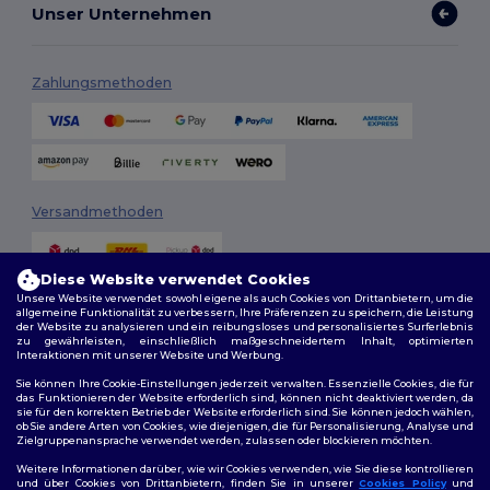
Unser Unternehmen
Zahlungsmethoden
Versandmethoden
Diese Website verwendet Cookies
Unsere Website verwendet sowohl eigene als auch Cookies von Drittanbietern, um die
allgemeine Funktionalität zu verbessern, Ihre Präferenzen zu speichern, die Leistung
der Website zu analysieren und ein reibungsloses und personalisiertes Surferlebnis
zu gewährleisten, einschließlich maßgeschneidertem Inhalt, optimierten
Interaktionen mit unserer Website und Werbung.
Folge uns
Sie können Ihre Cookie-Einstellungen jederzeit verwalten. Essenzielle Cookies, die für
das Funktionieren der Website erforderlich sind, können nicht deaktiviert werden, da
sie für den korrekten Betrieb der Website erforderlich sind. Sie können jedoch wählen,
ob Sie andere Arten von Cookies, wie diejenigen, die für Personalisierung, Analyse und
Zielgruppenansprache verwendet werden, zulassen oder blockieren möchten.
2026. Alle Rechte vorbehalten
Weitere Informationen darüber, wie wir Cookies verwenden, wie Sie diese kontrollieren
Allgemeine Geschäftsbedingungen
|
Personalisierungsrichtlinien
|
und über Cookies von Drittanbietern, finden Sie in unserer
Cookies Policy
und