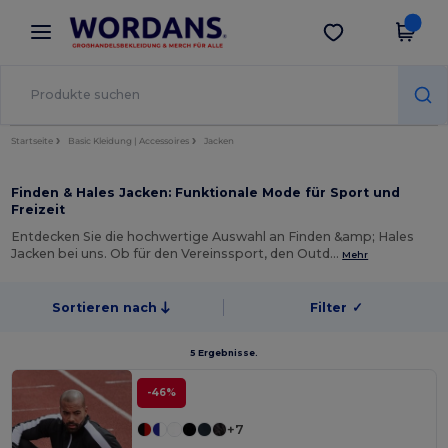
×
Wordans App
App holen
Bessere Preise in der App!
Startseite
Basic Kleidung | Accessoires
Jacken
Finden & Hales Jacken: Funktionale Mode für Sport und
Freizeit
Entdecken Sie die hochwertige Auswahl an Finden &amp; Hales
Jacken bei uns. Ob für den Vereinssport, den Outd…
Mehr
Sortieren nach
Filter
✓
5 Ergebnisse.
-46%
+7