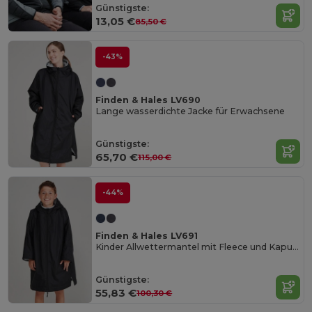
Günstigste:
13,05 €
85,50 €
-43%
Finden & Hales LV690
Lange wasserdichte Jacke für Erwachsene
Günstigste:
65,70 €
115,00 €
-44%
Finden & Hales LV691
Kinder Allwettermantel mit Fleece und Kapuze
Günstigste:
55,83 €
100,30 €