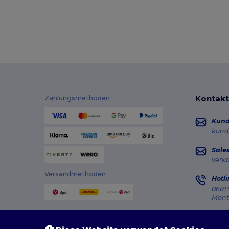
Kontakt
Zahlungsmethoden
Kun
kund
Sale
verk
Versandmethoden
Hotli
0681 
Monta
Auft