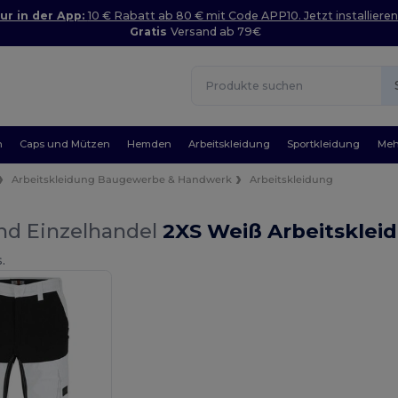
ur in der App:
10 € Rabatt ab 80 € mit Code APP10. Jetzt installieren
Gratis
Versand ab 79€
n
Caps und Mützen
Hemden
Arbeitskleidung
Sportkleidung
Meh
Arbeitskleidung Baugewerbe & Handwerk
Arbeitskleidung
nd Einzelhandel
2XS Weiß Arbeitsklei
.