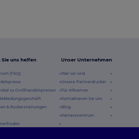
 Sie uns helfen
Unser Unternehmen
trum (FAQ)
Wer wir sind
delspreise
Unsere Partnerdrucker
 lokal zu Großhandelspreisen
Für Influencer
Bekleidungsgeschäft
Kontaktieren Sie uns
en & Rückerstattungen
Blog
Karrierezentrum
methoden
incodes