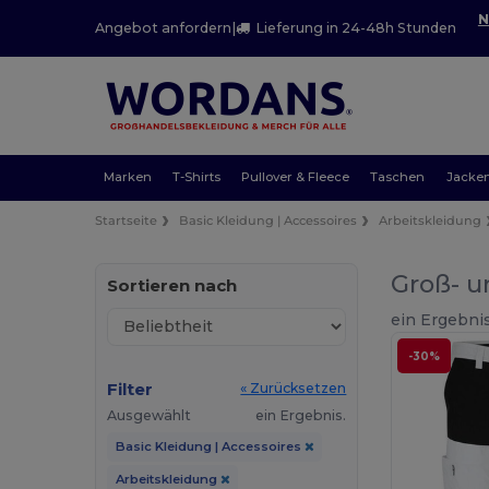
N
Angebot anfordern
|
Lieferung in 24-48h Stunden
Marken
T-Shirts
Pullover & Fleece
Taschen
Jacke
Startseite
Basic Kleidung | Accessoires
Arbeitskleidung
Groß- u
Sortieren nach
ein Ergebnis
-30%
Filter
« Zurücksetzen
Ausgewählt
ein Ergebnis.
Basic Kleidung | Accessoires
Arbeitskleidung