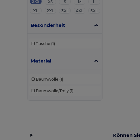
2XS
XS
S
M
L
XL
2XL
3XL
4XL
5XL
Besonderheit
Tasche
(1)
Material
Baumwolle
(1)
Baumwolle/Poly
(1)
Können Sie