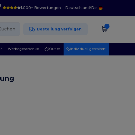
!
1.000+ Bewertungen
Deutschland
/
De
Suchen
Bestellung verfolgen
r
Werbegeschenke
Outlet
Individuell gestalten!
dung