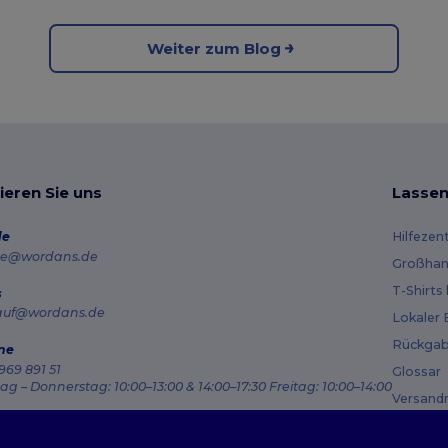
Weiter zum Blog
ieren Sie uns
Lassen
de
Hilfezen
e@wordans.de
Großhan
T-Shirts
s
auf@wordans.de
Lokaler 
Rückgab
ne
969 891 51
Glossar
g – Donnerstag: 10:00–13:00 & 14:00–17:30 Freitag: 10:00–14:00
Versand
ragsverfolgung
Gutsche