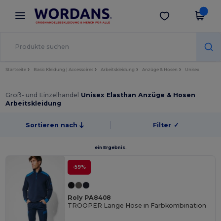
×
Wordans App
App holen
Bessere Preise in der App!
Startseite
Basic Kleidung | Accessoires
Arbeitskleidung
Anzüge & Hosen
Unisex
Groß- und Einzelhandel
Unisex Elasthan Anzüge & Hosen
Arbeitskleidung
Sortieren nach
Filter
✓
ein Ergebnis.
-59%
Roly PA8408
TROOPER Lange Hose in Farbkombination