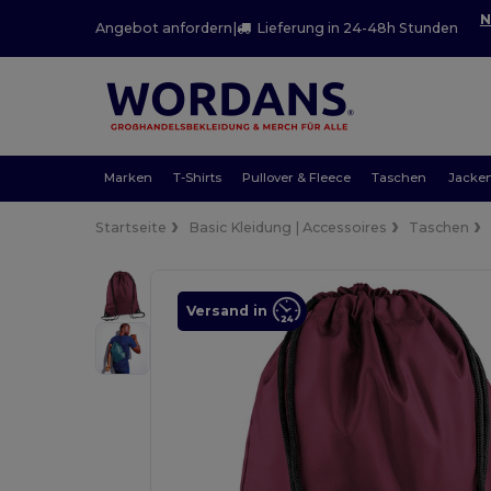
N
Angebot anfordern
|
Lieferung in 24-48h Stunden
Marken
T-Shirts
Pullover & Fleece
Taschen
Jacke
Startseite
Basic Kleidung | Accessoires
Taschen
Versand in