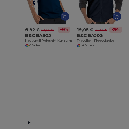
6,92 €
19,05 €
-68%
-39%
21,55 €
31,35 €
B&C BA305
B&C BA503
Heavymill Poloshirt Kurzarm
Traveller+ Fleecejacke
+1 Farben
+4 Farben