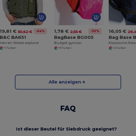
19,81 €
1,78 €
16,05 €
-64%
-30%
55,62 €
2,55 €
26,
B&C BA651
BagBase BG005
Bag Base 
Herren Weste explorer
Budget gymsac
Klassische Rei
+1 Farben
+9 Farben
+2 Farben
Alle anzeigen
FAQ
Ist dieser Beutel für Siebdruck geeignet?