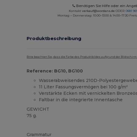
Benötigen Sie Hilfe oder ein Ange
Kontakt
verkauf@wordans.de
ODER
0681 969
Montag – Donnerstag: 10:00–13:00 & 14:00–17:30 Freit
Produktbeschreibung
Bitte beachten Sie, dass die Farbe des Produktbildes aufgrund der Bildschir
Reference: BG10, BG100
Wasserabweisendes 210D-Polyestergeweb
11 Liter Fassungsvermögen bei 100 g/m²
Verstärkte Ecken mit vernickelten Bronzeö
Faltbar in die integrierte Innentasche
GEWICHT
75 g.
Hoher Bestand
Grammatur