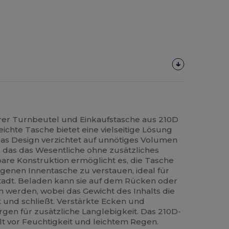
rer Turnbeutel und Einkaufstasche aus 210D
leichte Tasche bietet eine vielseitige Lösung
Das Design verzichtet auf unnötiges Volumen
h, das das Wesentliche ohne zusätzliches
bare Konstruktion ermöglicht es, die Tasche
igenen Innentasche zu verstauen, ideal für
Stadt. Beladen kann sie auf dem Rücken oder
n werden, wobei das Gewicht des Inhalts die
t und schließt. Verstärkte Ecken und
gen für zusätzliche Langlebigkeit. Das 210D-
lt vor Feuchtigkeit und leichtem Regen.