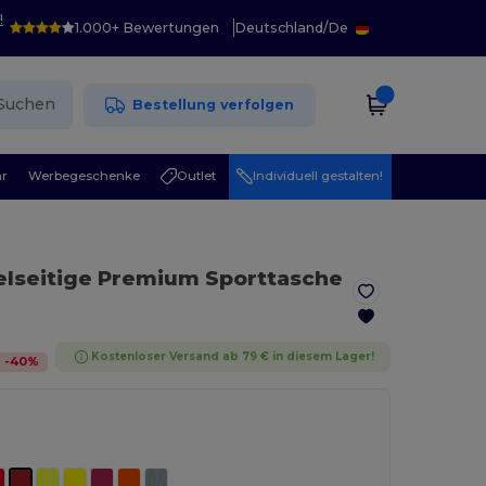
!
1.000+ Bewertungen
Deutschland
/
De
Suchen
Bestellung verfolgen
r
Werbegeschenke
Outlet
Individuell gestalten!
ielseitige Premium Sporttasche
Kostenloser Versand ab 79 € in diesem Lager!
-
40
%