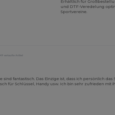
Erhältlich für Großbestell
und DTF-Veredelung optimi
Sportvereine.
49 verkaufte Artikel
ind fantastisch. Das Einzige ist, dass ich persönlich das S
isch für Schlüssel, Handy usw. Ich bin sehr zufrieden mit 