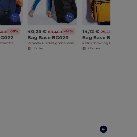
40,25 €
14,12 €
-39%
-42%
-44%
40 €
69,40 €
25,20 €
BG022
Bag Base BG023
Bag Base BG075
setasche
Wheely Holdall große Reisetasche
Retro "bowling bag" kleine Reisetasche
+1 Farben
+2 Farben