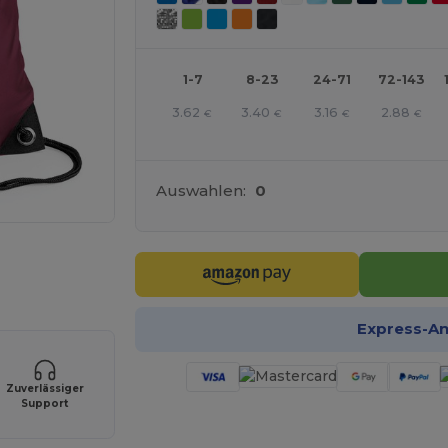
1-7
8-23
24-71
72-143
3.62
3.40
3.16
2.88
€
€
€
€
Auswahlen:
0
r Ihre Produkte an
Express-A
Zuverlässiger
Support