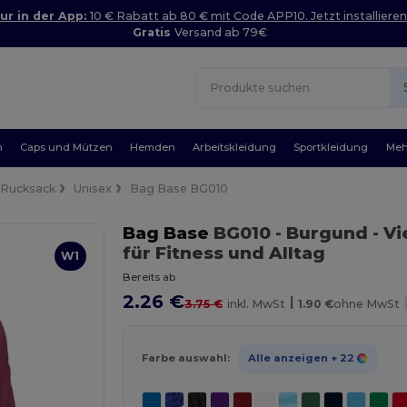
ur in der App:
10 € Rabatt ab 80 € mit Code APP10. Jetzt installieren
Gratis
Versand ab 79€
n
Caps und Mützen
Hemden
Arbeitskleidung
Sportkleidung
Meh
Rucksack
Unisex
Bag Base BG010
Bag Base
BG010
- Burgund
- V
für Fitness und Alltag
W1
Bereits ab
2.26 €
|
3.75 €
inkl. MwSt
1.90 €
ohne MwSt
Farbe auswahl:
Alle anzeigen
+ 22