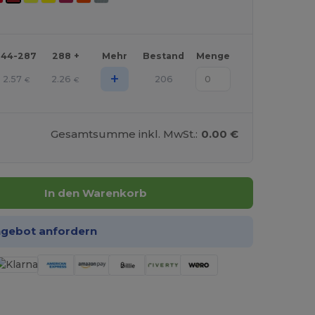
144-287
288 +
Mehr
Bestand
Menge
+
2.57
2.26
206
€
€
Gesamtsumme inkl. MwSt.:
0.00 €
In den Warenkorb
ngebot anfordern