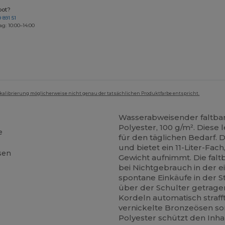
bot?
 891 51
ag: 10:00–14:00
mkalibrierung möglicherweise nicht genau der tatsächlichen Produktfarbe entspricht.
Wasserabweisender faltba
Polyester, 100 g/m². Diese 
e
für den täglichen Bedarf. 
und bietet ein 11-Liter-Fac
sen
Gewicht aufnimmt. Die falt
bei Nichtgebrauch in der e
spontane Einkäufe in der 
über der Schulter getrage
Kordeln automatisch straff
vernickelte Bronzeösen sor
Polyester schützt den Inha