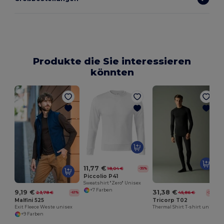
Produkte die Sie interessieren
könnten
11,77 €
18,04 €
-35%
Piccolio P41
Sweatshirt "Zero" Unisex
+7 Farben
9,19 €
31,38 €
23,78 €
45,86 €
-61%
-32%
Malfini 525
Tricorp T02
Exit Fleece Weste unisex
Thermal Shirt T-shirt unisex
+9 Farben