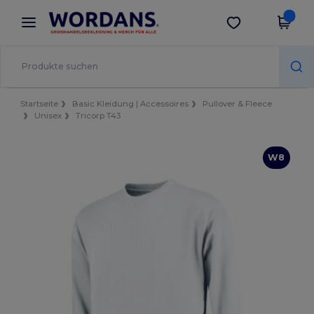
×
Wordans App
App holen
Bessere Preise in der App!
Startseite
Basic Kleidung | Accessoires
Pullover & Fleece
Unisex
Tricorp T43
W8