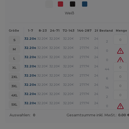
Weiß
1-7
8-23
24-71
72-143
144-287
288 +
Mehr
Größe
Bestand
Menge
+
32.20
32.20
32.20
32.20
27.17
24.15
€
€
€
€
€
€
S
2
+
32.20
32.20
32.20
32.20
27.17
24.15
€
€
€
€
€
€
M
0
+
32.20
32.20
32.20
32.20
27.17
24.15
€
€
€
€
€
€
L
0
+
32.20
32.20
32.20
32.20
27.17
24.15
€
€
€
€
€
€
XL
44
+
32.20
32.20
32.20
32.20
27.17
24.15
€
€
€
€
€
€
2XL
6
+
32.20
32.20
32.20
32.20
27.17
24.15
€
€
€
€
€
€
3XL
14
+
32.20
32.20
32.20
32.20
27.17
24.15
€
€
€
€
€
€
4XL
2
+
32.20
32.20
32.20
32.20
27.17
24.15
€
€
€
€
€
€
5XL
0
Auswahlen:
0
Gesamtsumme inkl. MwSt.:
0.00 