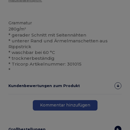
Produktfarbe entspricht.
Waschbar auf 60°C
Grammatur
280g/m²
* gerader Schnitt mit Seitennähten
* unterer Rand und Ärmelmanschetten aus
Rippstrick
* waschbar bei 60 °C
* trocknerbeständig
* Tricorp Artikelnummer: 301015
*
Kundenbewertungen zum Produkt
Kommentar hinzufügen
Großbestellungen