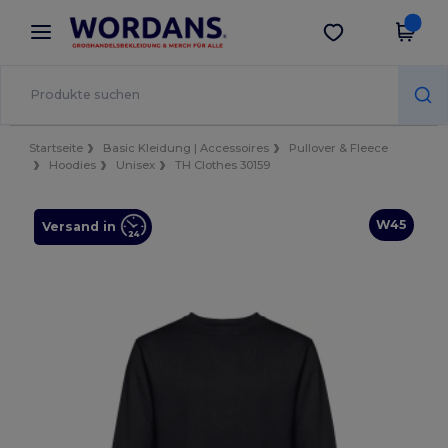
×
Wordans App
App holen
Bessere Preise in der App!
Startseite
Basic Kleidung | Accessoires
Pullover & Fleece
Hoodies
Unisex
TH Clothes 30159
W45
Versand in