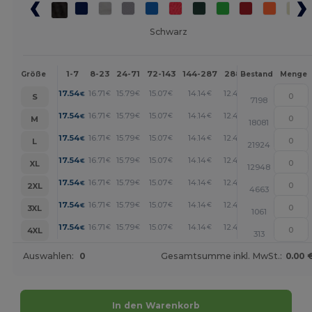
Schwarz
1-7
8-23
24-71
72-143
144-287
288 +
Mehr
Größe
Bestand
Menge
+
17.54
16.71
15.79
15.07
14.14
12.48
€
€
€
€
€
€
S
7198
+
17.54
16.71
15.79
15.07
14.14
12.48
€
€
€
€
€
€
M
18081
+
17.54
16.71
15.79
15.07
14.14
12.48
€
€
€
€
€
€
L
21924
+
17.54
16.71
15.79
15.07
14.14
12.48
€
€
€
€
€
€
XL
12948
+
17.54
16.71
15.79
15.07
14.14
12.48
€
€
€
€
€
€
2XL
4663
+
17.54
16.71
15.79
15.07
14.14
12.48
€
€
€
€
€
€
3XL
1061
+
17.54
16.71
15.79
15.07
14.14
12.48
€
€
€
€
€
€
4XL
313
Auswahlen:
0
Gesamtsumme inkl. MwSt.:
0.00 
In den Warenkorb