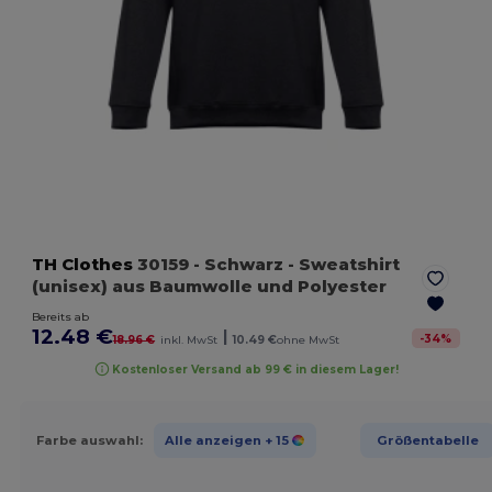
TH Clothes
30159
- Schwarz
- Sweatshirt
(unisex) aus Baumwolle und Polyester
Bereits ab
12.48 €
|
-
34
%
18.96 €
inkl. MwSt
10.49 €
ohne MwSt
Kostenloser Versand ab 99 € in diesem Lager!
Farbe auswahl:
Alle anzeigen
+ 15
Größentabelle