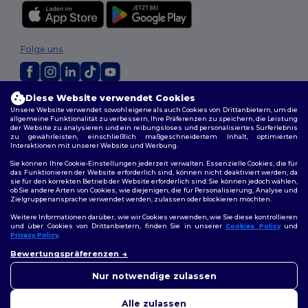
Folge uns
Diese Website verwendet Cookies
2026. Alle Rechte vorbehalten
Unsere Website verwendet sowohl eigene als auch Cookies von Drittanbietern, um die
Allgemeine Geschäftsbedingungen
|
Personalisierungsrichtlinien
|
allgemeine Funktionalität zu verbessern, Ihre Präferenzen zu speichern, die Leistung
Datenschutzbestimmungen
|
Cookie-Richtlinie
|
Site Map
der Website zu analysieren und ein reibungsloses und personalisiertes Surferlebnis
zu gewährleisten, einschließlich maßgeschneidertem Inhalt, optimierten
Interaktionen mit unserer Website und Werbung.
Berlin
|
Hamburg
|
München
|
Köln
|
Frankfurt
|
Essen
|
Dortmund
|
Sie können Ihre Cookie-Einstellungen jederzeit verwalten. Essenzielle Cookies, die für
Stuttgart
|
Düsseldorf
|
Bremen
das Funktionieren der Website erforderlich sind, können nicht deaktiviert werden, da
sie für den korrekten Betrieb der Website erforderlich sind. Sie können jedoch wählen,
ob Sie andere Arten von Cookies, wie diejenigen, die für Personalisierung, Analyse und
Zielgruppenansprache verwendet werden, zulassen oder blockieren möchten.
Weitere Informationen darüber, wie wir Cookies verwenden, wie Sie diese kontrollieren
und über Cookies von Drittanbietern, finden Sie in unserer
Cookies Policy
und
Privacy Policy
.
👋
Hallo
Bewertungspräferenzen
Wenn Sie Fragen oder
Bedenken haben, können Sie
Nur notwendige zulassen
uns jederzeit kontaktieren.
Unser Chatbot ist hier, um
Alle zulassen
Ihnen zu helfen.