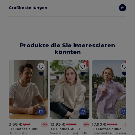
Großbestellungen
Produkte die Sie interessieren
könnten
U
3,38 €
13,93 €
17,90 €
5,10 €
23,68 €
30,42 €
-34%
-41%
-41%
TH Clothes 30109
TH Clothes 30160
TH Clothes 30162
Herren T-shirt
Sweatshirt (unisex) mit Kapuze aus Baumwolle und Polyester
Sweatshirt für Frauen aus Baumwolle und Polyester