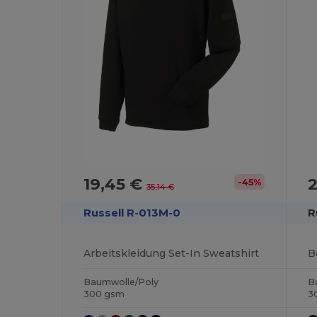
19,45 €
2
-45%
35,14 €
Russell R-013M-0
R
Arbeitskleidung Set-In Sweatshirt
B
Baumwolle/Poly
B
300 gsm
3