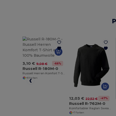
P
3,10 €
-66%
9,08 €
Russell R-180M-0
Russell Herren Komfort T-Shirt aus 100% Baumwolle
+8 Farben
12,03 €
-47%
22,52 €
Russell R-762M-0
Komfortabler Raglan Sweatshirt aus Baumwollmischung
+7 Farben