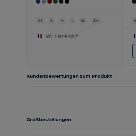
XS
S
M
L
XL
2XL
W1
Frankreich
Kundenbewertungen zum Produkt
Großbestellungen