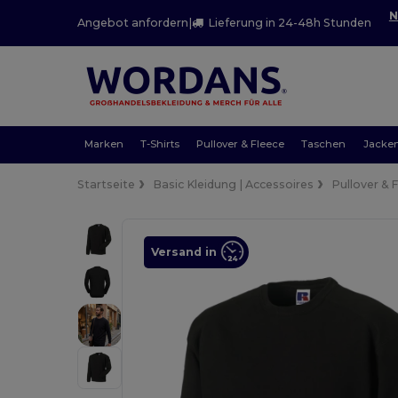
N
Angebot anfordern
|
Lieferung in 24-48h Stunden
Marken
T-Shirts
Pullover & Fleece
Taschen
Jacke
Startseite
Basic Kleidung | Accessoires
Pullover & 
Versand in