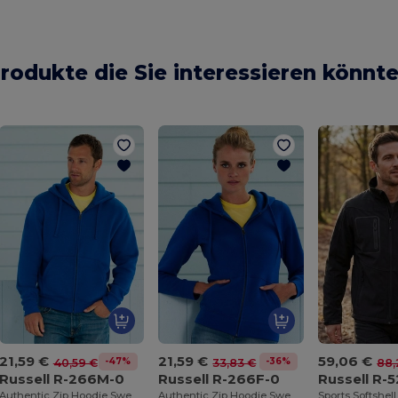
rodukte die Sie interessieren könnt
21,59 €
21,59 €
59,06 €
-47%
-36%
40,59 €
33,83 €
88,
Russell R-266M-0
Russell R-266F-0
Russell R-
Authentic Zip Hoodie Sweatshirt
Authentic Zip Hoodie Sweatshirt
Sports Softshel