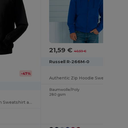
21,59 €
-47%
40,59 €
Russell R-266M-0
-47%
Authentic Zip Hoodie Sweatshirt
Baumwolle/Poly
280 gsm
Komfortabler Raglan Sweatshirt aus Baumwollmischung