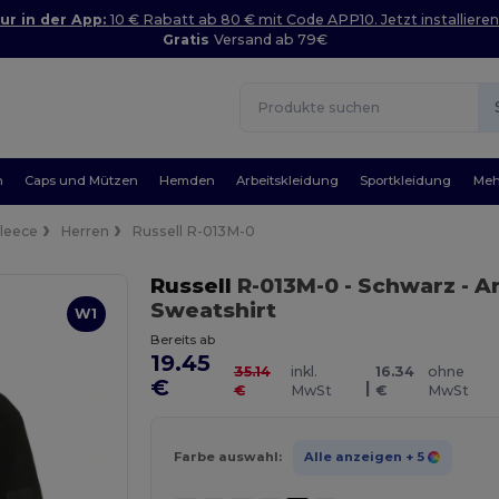
ur in der App:
10 € Rabatt ab 80 € mit Code APP10. Jetzt installieren
Gratis
Versand ab 79€
n
Caps und Mützen
Hemden
Arbeitskleidung
Sportkleidung
Meh
Fleece
Herren
Russell R-013M-0
Russell
R-013M-0
- Schwarz
- A
Sweatshirt
W1
Bereits ab
19.45
35.14
inkl.
16.34
ohne
€
|
€
MwSt
€
MwSt
Farbe auswahl:
Alle anzeigen
+ 5