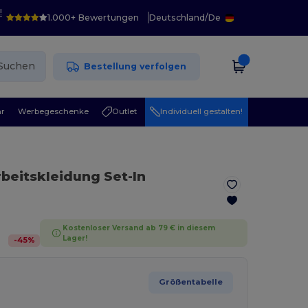
!
1.000+ Bewertungen
Deutschland
/
De
Suchen
Bestellung verfolgen
r
Werbegeschenke
Outlet
Individuell gestalten!
rbeitskleidung Set-In
Kostenloser Versand ab 79 € in diesem
Lager!
-
45
%
Größentabelle