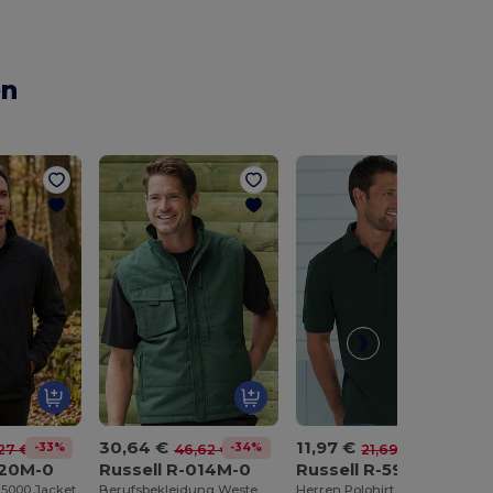
en
30,64 €
11,97 €
-33%
-34%
-45%
27 €
46,62 €
21,69 €
520M-0
Russell R-014M-0
Russell R-599M-0
l 5000 Jacket
Berufsbekleidung Weste
Herren Polohirt in Übergrößen 5XL und 6XL