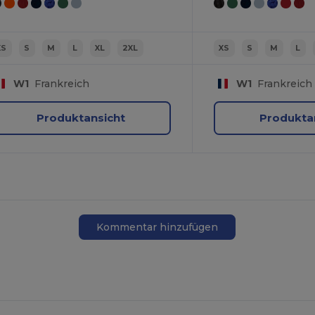
XS
S
M
L
XL
2XL
XS
S
M
L
W1
Frankreich
W1
Frankreich
Produktansicht
Produkta
Kommentar hinzufügen