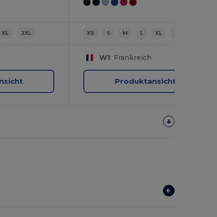
XL
2XL
XS
S
M
L
XL
2XL
W1
Frankreich
nsicht
Produktansicht