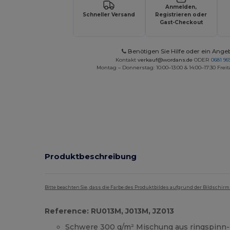
Anmelden,
Schneller Versand
Registrieren oder
Gast-Checkout
Benötigen Sie Hilfe oder ein Ange
Kontakt
verkauf@wordans.de
ODER
0681 969
Montag – Donnerstag: 10:00–13:00 & 14:00–17:30 Freit
Produktbeschreibung
Bitte beachten Sie, dass die Farbe des Produktbildes aufgrund der Bildschir
Reference: RU013M, J013M, JZ013
Schwere 300 g/m² Mischung aus ringspin