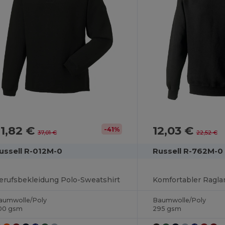
1,82 €
12,03 €
-41%
37,01 €
22,52 €
ussell R-012M-0
Russell R-762M-0
erufsbekleidung Polo-Sweatshirt
aumwolle/Poly
Baumwolle/Poly
00 gsm
295 gsm