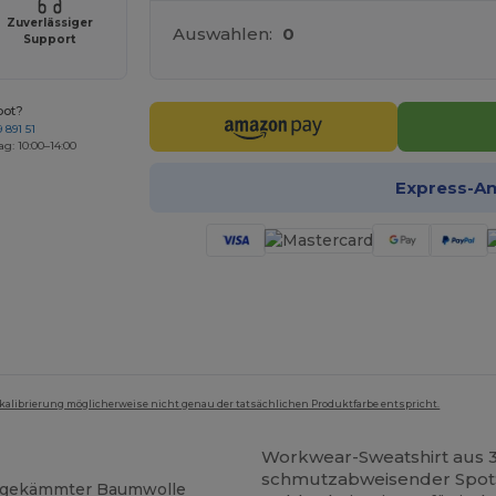
Zuverlässiger
Auswahlen:
0
Support
bot?
 891 51
ag: 10:00–14:00
Express-A
mkalibrierung möglicherweise nicht genau der tatsächlichen Produktfarbe entspricht.
Workwear-Sweatshirt aus 
schmutzabweisender Spot
n-gekämmter Baumwolle